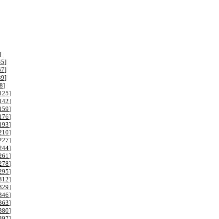
]
45
]
67
]
89
]
8
]
125
]
142
]
159
]
176
]
193
]
210
]
227
]
244
]
261
]
278
]
295
]
312
]
329
]
346
]
363
]
380
]
397
]