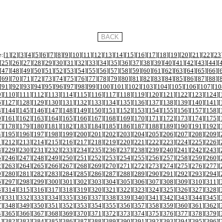
:[
1
][
2
][
3
][
4
][
5
][
6
][
7
][
8
][
9
][
10
][
11
][
12
][
13
][
14
][
15
][
16
][
17
][
18
][
19
][
20
][
21
][
22
][
23
[
25
][
26
][
27
][
28
][
29
][
30
][
31
][
32
][
33
][
34
][
35
][
36
][
37
][
38
][
39
][
40
][
41
][
42
][
43
][
44
][
[
47
][
48
][
49
][
50
][
51
][
52
][
53
][
54
][
55
][
56
][
57
][
58
][
59
][
60
][
61
][
62
][
63
][
64
][
65
][
66
][
[
69
][
70
][
71
][
72
][
73
][
74
][
75
][
76
][
77
][
78
][
79
][
80
][
81
][
82
][
83
][
84
][
85
][
86
][
87
][
88
][
[
91
][
92
][
93
][
94
][
95
][
96
][
97
][
98
][
99
][
100
][
101
][
102
][
103
][
104
][
105
][
106
][
107
][
10
9
][
110
][
111
][
112
][
113
][
114
][
115
][
116
][
117
][
118
][
119
][
120
][
121
][
122
][
123
][
124
][
6
][
127
][
128
][
129
][
130
][
131
][
132
][
133
][
134
][
135
][
136
][
137
][
138
][
139
][
140
][
141
][
3
][
144
][
145
][
146
][
147
][
148
][
149
][
150
][
151
][
152
][
153
][
154
][
155
][
156
][
157
][
158
][
0
][
161
][
162
][
163
][
164
][
165
][
166
][
167
][
168
][
169
][
170
][
171
][
172
][
173
][
174
][
175
][
7
][
178
][
179
][
180
][
181
][
182
][
183
][
184
][
185
][
186
][
187
][
188
][
189
][
190
][
191
][
192
][
4
][
195
][
196
][
197
][
198
][
199
][
200
][
201
][
202
][
203
][
204
][
205
][
206
][
207
][
208
][
209
][
1
][
212
][
213
][
214
][
215
][
216
][
217
][
218
][
219
][
220
][
221
][
222
][
223
][
224
][
225
][
226
][
8
][
229
][
230
][
231
][
232
][
233
][
234
][
235
][
236
][
237
][
238
][
239
][
240
][
241
][
242
][
243
][
5
][
246
][
247
][
248
][
249
][
250
][
251
][
252
][
253
][
254
][
255
][
256
][
257
][
258
][
259
][
260
][
2
][
263
][
264
][
265
][
266
][
267
][
268
][
269
][
270
][
271
][
272
][
273
][
274
][
275
][
276
][
277
][
9
][
280
][
281
][
282
][
283
][
284
][
285
][
286
][
287
][
288
][
289
][
290
][
291
][
292
][
293
][
294
][
6
][
297
][
298
][
299
][
300
][
301
][
302
][
303
][
304
][
305
][
306
][
307
][
308
][
309
][
310
][
311
][
3
][
314
][
315
][
316
][
317
][
318
][
319
][
320
][
321
][
322
][
323
][
324
][
325
][
326
][
327
][
328
][
0
][
331
][
332
][
333
][
334
][
335
][
336
][
337
][
338
][
339
][
340
][
341
][
342
][
343
][
344
][
345
][
7
][
348
][
349
][
350
][
351
][
352
][
353
][
354
][
355
][
356
][
357
][
358
][
359
][
360
][
361
][
362
][
4
][
365
][
366
][
367
][
368
][
369
][
370
][
371
][
372
][
373
][
374
][
375
][
376
][
377
][
378
][
379
][
1
][
382
][
383
][
384
][
385
][
386
][
387
][
388
][
389
][
390
][
391
][
392
][
393
][
394
][
395
][
396
][