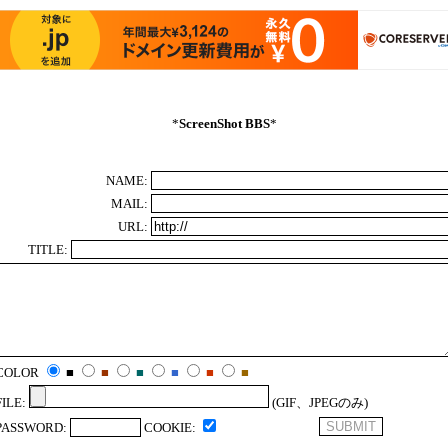
*
ScreenShot BBS
*
NAME:
MAIL:
URL:
TITLE:
COLOR
■
■
■
■
■
■
FILE:
(GIF、JPEGのみ)
PASSWORD:
COOKIE: