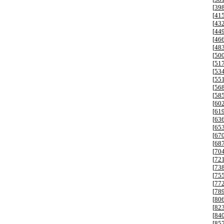
[
39
[
41
[
43
[
44
[
46
[
48
[
50
[
51
[
53
[
55
[
56
[
58
[
60
[
61
[
63
[
65
[
67
[
68
[
70
[
72
[
73
[
75
[
77
[
78
[
80
[
82
[
84
[
85