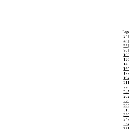
Page
[
24
]
[
46
]
[
68
]
[
90
]
[
10
[
12
[
14
[
16
[
17
[
19
[
21
[
22
[
24
[
26
[
27
[
29
[
31
[
33
[
34
[
36
[
38