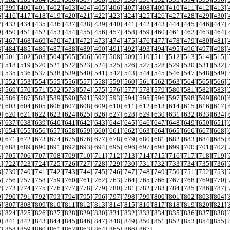
8
][
399
][
400
][
401
][
402
][
403
][
404
][
405
][
406
][
407
][
408
][
409
][
410
][
411
][
412
][
413
][
5
][
416
][
417
][
418
][
419
][
420
][
421
][
422
][
423
][
424
][
425
][
426
][
427
][
428
][
429
][
430
][
2
][
433
][
434
][
435
][
436
][
437
][
438
][
439
][
440
][
441
][
442
][
443
][
444
][
445
][
446
][
447
][
9
][
450
][
451
][
452
][
453
][
454
][
455
][
456
][
457
][
458
][
459
][
460
][
461
][
462
][
463
][
464
][
6
][
467
][
468
][
469
][
470
][
471
][
472
][
473
][
474
][
475
][
476
][
477
][
478
][
479
][
480
][
481
][
3
][
484
][
485
][
486
][
487
][
488
][
489
][
490
][
491
][
492
][
493
][
494
][
495
][
496
][
497
][
498
][
0
][
501
][
502
][
503
][
504
][
505
][
506
][
507
][
508
][
509
][
510
][
511
][
512
][
513
][
514
][
515
][
7
][
518
][
519
][
520
][
521
][
522
][
523
][
524
][
525
][
526
][
527
][
528
][
529
][
530
][
531
][
532
][
4
][
535
][
536
][
537
][
538
][
539
][
540
][
541
][
542
][
543
][
544
][
545
][
546
][
547
][
548
][
549
][
1
][
552
][
553
][
554
][
555
][
556
][
557
][
558
][
559
][
560
][
561
][
562
][
563
][
564
][
565
][
566
][
8
][
569
][
570
][
571
][
572
][
573
][
574
][
575
][
576
][
577
][
578
][
579
][
580
][
581
][
582
][
583
][
5
][
586
][
587
][
588
][
589
][
590
][
591
][
592
][
593
][
594
][
595
][
596
][
597
][
598
][
599
][
600
][
2
][
603
][
604
][
605
][
606
][
607
][
608
][
609
][
610
][
611
][
612
][
613
][
614
][
615
][
616
][
617
][
9
][
620
][
621
][
622
][
623
][
624
][
625
][
626
][
627
][
628
][
629
][
630
][
631
][
632
][
633
][
634
][
6
][
637
][
638
][
639
][
640
][
641
][
642
][
643
][
644
][
645
][
646
][
647
][
648
][
649
][
650
][
651
][
3
][
654
][
655
][
656
][
657
][
658
][
659
][
660
][
661
][
662
][
663
][
664
][
665
][
666
][
667
][
668
][
0
][
671
][
672
][
673
][
674
][
675
][
676
][
677
][
678
][
679
][
680
][
681
][
682
][
683
][
684
][
685
][
7
][
688
][
689
][
690
][
691
][
692
][
693
][
694
][
695
][
696
][
697
][
698
][
699
][
700
][
701
][
702
][
4
][
705
][
706
][
707
][
708
][
709
][
710
][
711
][
712
][
713
][
714
][
715
][
716
][
717
][
718
][
719
][
1
][
722
][
723
][
724
][
725
][
726
][
727
][
728
][
729
][
730
][
731
][
732
][
733
][
734
][
735
][
736
][
8
][
739
][
740
][
741
][
742
][
743
][
744
][
745
][
746
][
747
][
748
][
749
][
750
][
751
][
752
][
753
][
5
][
756
][
757
][
758
][
759
][
760
][
761
][
762
][
763
][
764
][
765
][
766
][
767
][
768
][
769
][
770
][
2
][
773
][
774
][
775
][
776
][
777
][
778
][
779
][
780
][
781
][
782
][
783
][
784
][
785
][
786
][
787
][
9
][
790
][
791
][
792
][
793
][
794
][
795
][
796
][
797
][
798
][
799
][
800
][
801
][
802
][
803
][
804
][
6
][
807
][
808
][
809
][
810
][
811
][
812
][
813
][
814
][
815
][
816
][
817
][
818
][
819
][
820
][
821
][
3
][
824
][
825
][
826
][
827
][
828
][
829
][
830
][
831
][
832
][
833
][
834
][
835
][
836
][
837
][
838
][
0
][
841
][
842
][
843
][
844
][
845
][
846
][
847
][
848
][
849
][
850
][
851
][
852
][
853
][
854
][
855
][
7
][
858
][
859
][
860
][
861
][
862
][
863
][
864
][
865
][
866
][
867
]