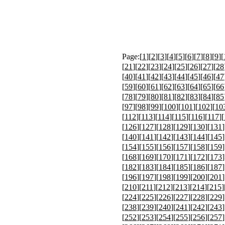
Page:[
1
][
2
][
3
][
4
][
5
][
6
][
7
][
8
][
9
][
[
21
][
22
][
23
][
24
][
25
][
26
][
27
][
28
[
40
][
41
][
42
][
43
][
44
][
45
][
46
][
47
[
59
][
60
][
61
][
62
][
63
][
64
][
65
][
66
[
78
][
79
][
80
][
81
][
82
][
83
][
84
][
85
[
97
][
98
][
99
][
100
][
101
][
102
][
10
[
112
][
113
][
114
][
115
][
116
][
117
][
[
126
][
127
][
128
][
129
][
130
][
131
]
[
140
][
141
][
142
][
143
][
144
][
145
]
[
154
][
155
][
156
][
157
][
158
][
159
]
[
168
][
169
][
170
][
171
][
172
][
173
]
[
182
][
183
][
184
][
185
][
186
][
187
]
[
196
][
197
][
198
][
199
][
200
][
201
]
[
210
][
211
][
212
][
213
][
214
][
215
]
[
224
][
225
][
226
][
227
][
228
][
229
]
[
238
][
239
][
240
][
241
][
242
][
243
]
[
252
][
253
][
254
][
255
][
256
][
257
]