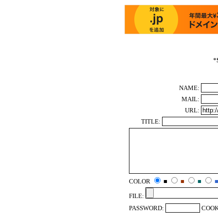
*
NAME:
MAIL:
URL:
TITLE:
COLOR
■
■
■
FILE:
PASSWORD:
COOK