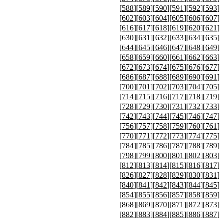
[
588
][
589
][
590
][
591
][
592
][
593
]
[
602
][
603
][
604
][
605
][
606
][
607
]
[
616
][
617
][
618
][
619
][
620
][
621
]
[
630
][
631
][
632
][
633
][
634
][
635
]
[
644
][
645
][
646
][
647
][
648
][
649
]
[
658
][
659
][
660
][
661
][
662
][
663
]
[
672
][
673
][
674
][
675
][
676
][
677
]
[
686
][
687
][
688
][
689
][
690
][
691
]
[
700
][
701
][
702
][
703
][
704
][
705
]
[
714
][
715
][
716
][
717
][
718
][
719
]
[
728
][
729
][
730
][
731
][
732
][
733
]
[
742
][
743
][
744
][
745
][
746
][
747
]
[
756
][
757
][
758
][
759
][
760
][
761
]
[
770
][
771
][
772
][
773
][
774
][
775
]
[
784
][
785
][
786
][
787
][
788
][
789
]
[
798
][
799
][
800
][
801
][
802
][
803
]
[
812
][
813
][
814
][
815
][
816
][
817
]
[
826
][
827
][
828
][
829
][
830
][
831
]
[
840
][
841
][
842
][
843
][
844
][
845
]
[
854
][
855
][
856
][
857
][
858
][
859
]
[
868
][
869
][
870
][
871
][
872
][
873
]
[
882
][
883
][
884
][
885
][
886
][
887
]