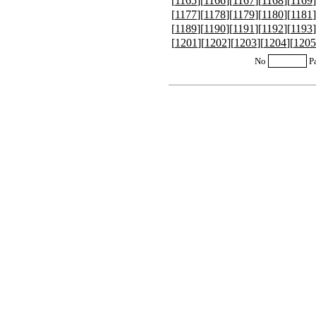
[
1165
][
1166
][
1167
][
1168
][
1169
]
[
1177
][
1178
][
1179
][
1180
][
1181
]
[
1189
][
1190
][
1191
][
1192
][
1193
]
[
1201
][
1202
][
1203
][
1204
][
1205
No
P