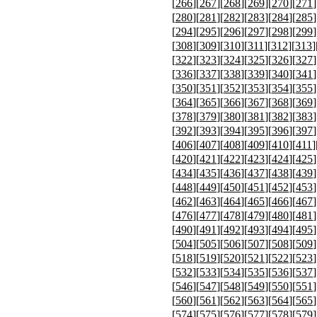
[
266
][
267
][
268
][
269
][
270
][
271
]
[
280
][
281
][
282
][
283
][
284
][
285
]
[
294
][
295
][
296
][
297
][
298
][
299
]
[
308
][
309
][
310
][
311
][
312
][
313
]
[
322
][
323
][
324
][
325
][
326
][
327
]
[
336
][
337
][
338
][
339
][
340
][
341
]
[
350
][
351
][
352
][
353
][
354
][
355
]
[
364
][
365
][
366
][
367
][
368
][
369
]
[
378
][
379
][
380
][
381
][
382
][
383
]
[
392
][
393
][
394
][
395
][
396
][
397
]
[
406
][
407
][
408
][
409
][
410
][
411
]
[
420
][
421
][
422
][
423
][
424
][
425
]
[
434
][
435
][
436
][
437
][
438
][
439
]
[
448
][
449
][
450
][
451
][
452
][
453
]
[
462
][
463
][
464
][
465
][
466
][
467
]
[
476
][
477
][
478
][
479
][
480
][
481
]
[
490
][
491
][
492
][
493
][
494
][
495
]
[
504
][
505
][
506
][
507
][
508
][
509
]
[
518
][
519
][
520
][
521
][
522
][
523
]
[
532
][
533
][
534
][
535
][
536
][
537
]
[
546
][
547
][
548
][
549
][
550
][
551
]
[
560
][
561
][
562
][
563
][
564
][
565
]
[
574
][
575
][
576
][
577
][
578
][
579
]