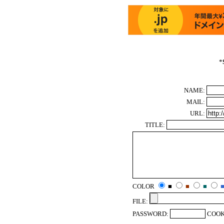
*
NAME:
MAIL:
URL:
TITLE:
COLOR
■
■
■
FILE:
PASSWORD:
COOK