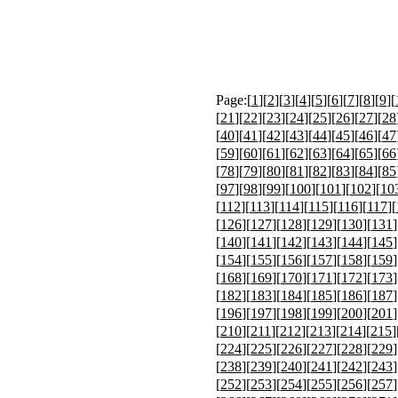
Page:[
1
][
2
][
3
][
4
][
5
][
6
][
7
][
8
][
9
][
[
21
][
22
][
23
][
24
][
25
][
26
][
27
][
28
[
40
][
41
][
42
][
43
][
44
][
45
][
46
][
47
[
59
][
60
][
61
][
62
][
63
][
64
][
65
][
66
[
78
][
79
][
80
][
81
][
82
][
83
][
84
][
85
[
97
][
98
][
99
][
100
][
101
][
102
][
10
[
112
][
113
][
114
][
115
][
116
][
117
][
[
126
][
127
][
128
][
129
][
130
][
131
]
[
140
][
141
][
142
][
143
][
144
][
145
]
[
154
][
155
][
156
][
157
][
158
][
159
]
[
168
][
169
][
170
][
171
][
172
][
173
]
[
182
][
183
][
184
][
185
][
186
][
187
]
[
196
][
197
][
198
][
199
][
200
][
201
]
[
210
][
211
][
212
][
213
][
214
][
215
]
[
224
][
225
][
226
][
227
][
228
][
229
]
[
238
][
239
][
240
][
241
][
242
][
243
]
[
252
][
253
][
254
][
255
][
256
][
257
]