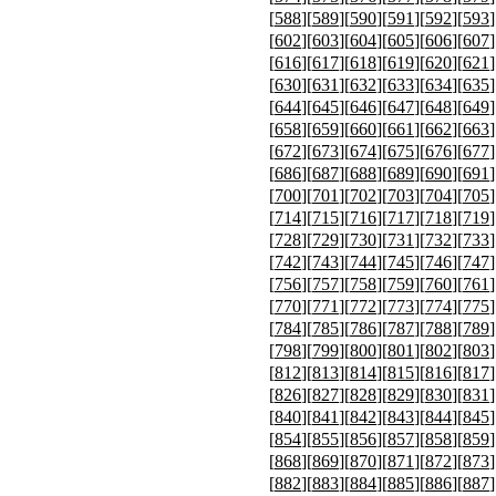
[
588
][
589
][
590
][
591
][
592
][
593
]
[
602
][
603
][
604
][
605
][
606
][
607
]
[
616
][
617
][
618
][
619
][
620
][
621
]
[
630
][
631
][
632
][
633
][
634
][
635
]
[
644
][
645
][
646
][
647
][
648
][
649
]
[
658
][
659
][
660
][
661
][
662
][
663
]
[
672
][
673
][
674
][
675
][
676
][
677
]
[
686
][
687
][
688
][
689
][
690
][
691
]
[
700
][
701
][
702
][
703
][
704
][
705
]
[
714
][
715
][
716
][
717
][
718
][
719
]
[
728
][
729
][
730
][
731
][
732
][
733
]
[
742
][
743
][
744
][
745
][
746
][
747
]
[
756
][
757
][
758
][
759
][
760
][
761
]
[
770
][
771
][
772
][
773
][
774
][
775
]
[
784
][
785
][
786
][
787
][
788
][
789
]
[
798
][
799
][
800
][
801
][
802
][
803
]
[
812
][
813
][
814
][
815
][
816
][
817
]
[
826
][
827
][
828
][
829
][
830
][
831
]
[
840
][
841
][
842
][
843
][
844
][
845
]
[
854
][
855
][
856
][
857
][
858
][
859
]
[
868
][
869
][
870
][
871
][
872
][
873
]
[
882
][
883
][
884
][
885
][
886
][
887
]