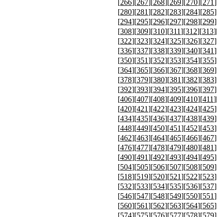
[
266
][
267
][
268
][
269
][
270
][
271
]
[
280
][
281
][
282
][
283
][
284
][
285
]
[
294
][
295
][
296
][
297
][
298
][
299
]
[
308
][
309
][
310
][
311
][
312
][
313
]
[
322
][
323
][
324
][
325
][
326
][
327
]
[
336
][
337
][
338
][
339
][
340
][
341
]
[
350
][
351
][
352
][
353
][
354
][
355
]
[
364
][
365
][
366
][
367
][
368
][
369
]
[
378
][
379
][
380
][
381
][
382
][
383
]
[
392
][
393
][
394
][
395
][
396
][
397
]
[
406
][
407
][
408
][
409
][
410
][
411
]
[
420
][
421
][
422
][
423
][
424
][
425
]
[
434
][
435
][
436
][
437
][
438
][
439
]
[
448
][
449
][
450
][
451
][
452
][
453
]
[
462
][
463
][
464
][
465
][
466
][
467
]
[
476
][
477
][
478
][
479
][
480
][
481
]
[
490
][
491
][
492
][
493
][
494
][
495
]
[
504
][
505
][
506
][
507
][
508
][
509
]
[
518
][
519
][
520
][
521
][
522
][
523
]
[
532
][
533
][
534
][
535
][
536
][
537
]
[
546
][
547
][
548
][
549
][
550
][
551
]
[
560
][
561
][
562
][
563
][
564
][
565
]
[
574
][
575
][
576
][
577
][
578
][
579
]