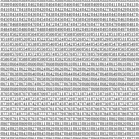
8
][
399
][
400
][
401
][
402
][
403
][
404
][
405
][
406
][
407
][
408
][
409
][
410
][
411
][
412
][
413
][
5
][
416
][
417
][
418
][
419
][
420
][
421
][
422
][
423
][
424
][
425
][
426
][
427
][
428
][
429
][
430
][
2
][
433
][
434
][
435
][
436
][
437
][
438
][
439
][
440
][
441
][
442
][
443
][
444
][
445
][
446
][
447
][
9
][
450
][
451
][
452
][
453
][
454
][
455
][
456
][
457
][
458
][
459
][
460
][
461
][
462
][
463
][
464
][
6
][
467
][
468
][
469
][
470
][
471
][
472
][
473
][
474
][
475
][
476
][
477
][
478
][
479
][
480
][
481
][
3
][
484
][
485
][
486
][
487
][
488
][
489
][
490
][
491
][
492
][
493
][
494
][
495
][
496
][
497
][
498
][
0
][
501
][
502
][
503
][
504
][
505
][
506
][
507
][
508
][
509
][
510
][
511
][
512
][
513
][
514
][
515
][
7
][
518
][
519
][
520
][
521
][
522
][
523
][
524
][
525
][
526
][
527
][
528
][
529
][
530
][
531
][
532
][
4
][
535
][
536
][
537
][
538
][
539
][
540
][
541
][
542
][
543
][
544
][
545
][
546
][
547
][
548
][
549
][
1
][
552
][
553
][
554
][
555
][
556
][
557
][
558
][
559
][
560
][
561
][
562
][
563
][
564
][
565
][
566
][
8
][
569
][
570
][
571
][
572
][
573
][
574
][
575
][
576
][
577
][
578
][
579
][
580
][
581
][
582
][
583
][
5
][
586
][
587
][
588
][
589
][
590
][
591
][
592
][
593
][
594
][
595
][
596
][
597
][
598
][
599
][
600
][
2
][
603
][
604
][
605
][
606
][
607
][
608
][
609
][
610
][
611
][
612
][
613
][
614
][
615
][
616
][
617
][
9
][
620
][
621
][
622
][
623
][
624
][
625
][
626
][
627
][
628
][
629
][
630
][
631
][
632
][
633
][
634
][
6
][
637
][
638
][
639
][
640
][
641
][
642
][
643
][
644
][
645
][
646
][
647
][
648
][
649
][
650
][
651
][
3
][
654
][
655
][
656
][
657
][
658
][
659
][
660
][
661
][
662
][
663
][
664
][
665
][
666
][
667
][
668
][
0
][
671
][
672
][
673
][
674
][
675
][
676
][
677
][
678
][
679
][
680
][
681
][
682
][
683
][
684
][
685
][
7
][
688
][
689
][
690
][
691
][
692
][
693
][
694
][
695
][
696
][
697
][
698
][
699
][
700
][
701
][
702
][
4
][
705
][
706
][
707
][
708
][
709
][
710
][
711
][
712
][
713
][
714
][
715
][
716
][
717
][
718
][
719
][
1
][
722
][
723
][
724
][
725
][
726
][
727
][
728
][
729
][
730
][
731
][
732
][
733
][
734
][
735
][
736
][
8
][
739
][
740
][
741
][
742
][
743
][
744
][
745
][
746
][
747
][
748
][
749
][
750
][
751
][
752
][
753
][
5
][
756
][
757
][
758
][
759
][
760
][
761
][
762
][
763
][
764
][
765
][
766
][
767
][
768
][
769
][
770
][
2
][
773
][
774
][
775
][
776
][
777
][
778
][
779
][
780
][
781
][
782
][
783
][
784
][
785
][
786
][
787
][
9
][
790
][
791
][
792
][
793
][
794
][
795
][
796
][
797
][
798
][
799
][
800
][
801
][
802
][
803
][
804
][
6
][
807
][
808
][
809
][
810
][
811
][
812
][
813
][
814
][
815
][
816
][
817
][
818
][
819
][
820
][
821
][
3
][
824
][
825
][
826
][
827
][
828
][
829
][
830
][
831
][
832
][
833
][
834
][
835
][
836
][
837
][
838
][
0
][
841
][
842
][
843
][
844
][
845
][
846
][
847
][
848
][
849
][
850
][
851
][
852
][
853
][
854
][
855
][
7
][
858
][
859
][
860
][
861
][
862
][
863
][
864
][
865
][
866
][
867
][
868
][
869
][
870
][
871
][
872
][