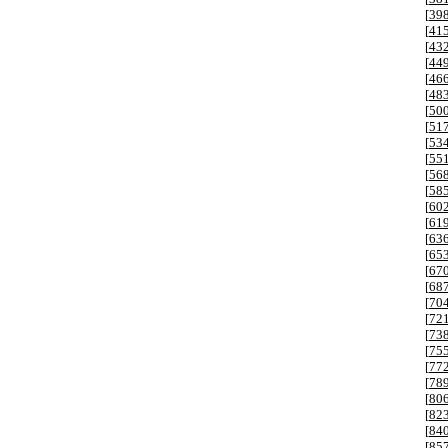
[
39
[
41
[
43
[
44
[
46
[
48
[
50
[
51
[
53
[
55
[
56
[
58
[
60
[
61
[
63
[
65
[
67
[
68
[
70
[
72
[
73
[
75
[
77
[
78
[
80
[
82
[
84
[
85