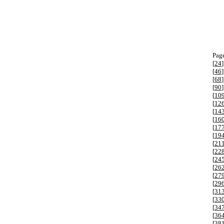
Page
[
24
]
[
46
]
[
68
]
[
90
]
[
10
[
12
[
14
[
16
[
17
[
19
[
21
[
22
[
24
[
26
[
27
[
29
[
31
[
33
[
34
[
36
[
38