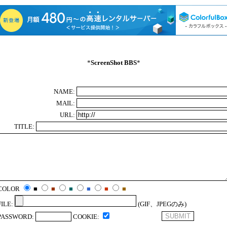
*
ScreenShot BBS
*
NAME:
MAIL:
URL:
TITLE:
COLOR
■
■
■
■
■
■
FILE:
(GIF、JPEGのみ)
PASSWORD:
COOKIE: