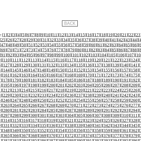
:[
1
][
2
][
3
][
4
][
5
][
6
][
7
][
8
][
9
][
10
][
11
][
12
][
13
][
14
][
15
][
16
][
17
][
18
][
19
][
20
][
21
][
22
][
23
[
25
][
26
][
27
][
28
][
29
][
30
][
31
][
32
][
33
][
34
][
35
][
36
][
37
][
38
][
39
][
40
][
41
][
42
][
43
][
44
][
[
47
][
48
][
49
][
50
][
51
][
52
][
53
][
54
][
55
][
56
][
57
][
58
][
59
][
60
][
61
][
62
][
63
][
64
][
65
][
66
][
[
69
][
70
][
71
][
72
][
73
][
74
][
75
][
76
][
77
][
78
][
79
][
80
][
81
][
82
][
83
][
84
][
85
][
86
][
87
][
88
][
[
91
][
92
][
93
][
94
][
95
][
96
][
97
][
98
][
99
][
100
][
101
][
102
][
103
][
104
][
105
][
106
][
107
][
10
9
][
110
][
111
][
112
][
113
][
114
][
115
][
116
][
117
][
118
][
119
][
120
][
121
][
122
][
123
][
124
][
6
][
127
][
128
][
129
][
130
][
131
][
132
][
133
][
134
][
135
][
136
][
137
][
138
][
139
][
140
][
141
][
3
][
144
][
145
][
146
][
147
][
148
][
149
][
150
][
151
][
152
][
153
][
154
][
155
][
156
][
157
][
158
][
0
][
161
][
162
][
163
][
164
][
165
][
166
][
167
][
168
][
169
][
170
][
171
][
172
][
173
][
174
][
175
][
7
][
178
][
179
][
180
][
181
][
182
][
183
][
184
][
185
][
186
][
187
][
188
][
189
][
190
][
191
][
192
][
4
][
195
][
196
][
197
][
198
][
199
][
200
][
201
][
202
][
203
][
204
][
205
][
206
][
207
][
208
][
209
][
1
][
212
][
213
][
214
][
215
][
216
][
217
][
218
][
219
][
220
][
221
][
222
][
223
][
224
][
225
][
226
][
8
][
229
][
230
][
231
][
232
][
233
][
234
][
235
][
236
][
237
][
238
][
239
][
240
][
241
][
242
][
243
][
5
][
246
][
247
][
248
][
249
][
250
][
251
][
252
][
253
][
254
][
255
][
256
][
257
][
258
][
259
][
260
][
2
][
263
][
264
][
265
][
266
][
267
][
268
][
269
][
270
][
271
][
272
][
273
][
274
][
275
][
276
][
277
][
9
][
280
][
281
][
282
][
283
][
284
][
285
][
286
][
287
][
288
][
289
][
290
][
291
][
292
][
293
][
294
][
6
][
297
][
298
][
299
][
300
][
301
][
302
][
303
][
304
][
305
][
306
][
307
][
308
][
309
][
310
][
311
][
3
][
314
][
315
][
316
][
317
][
318
][
319
][
320
][
321
][
322
][
323
][
324
][
325
][
326
][
327
][
328
][
0
][
331
][
332
][
333
][
334
][
335
][
336
][
337
][
338
][
339
][
340
][
341
][
342
][
343
][
344
][
345
][
7
][
348
][
349
][
350
][
351
][
352
][
353
][
354
][
355
][
356
][
357
][
358
][
359
][
360
][
361
][
362
][
4
][
365
][
366
][
367
][
368
][
369
][
370
][
371
][
372
][
373
][
374
][
375
][
376
][
377
][
378
][
379
][
1
][
382
][
383
][
384
][
385
][
386
][
387
][
388
][
389
][
390
][
391
][
392
][
393
][
394
][
395
][
396
][