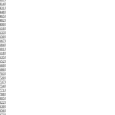
414
]
431
]
448
]
465
]
482
]
499
]
516
]
533
]
550
]
567
]
584
]
601
]
618
]
635
]
652
]
669
]
686
]
703
]
720
]
737
]
754
]
771
]
788
]
805
]
822
]
839
]
856
]
873
]