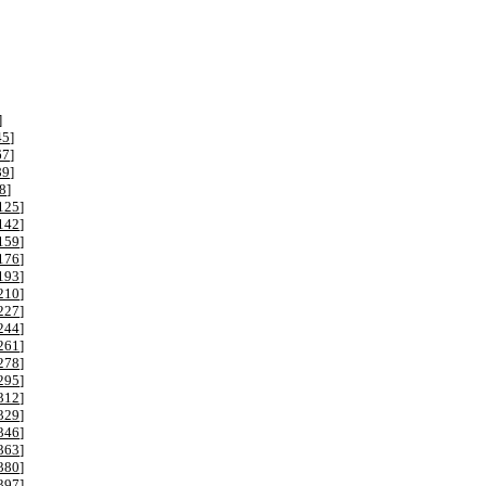
]
45
]
67
]
89
]
8
]
125
]
142
]
159
]
176
]
193
]
210
]
227
]
244
]
261
]
278
]
295
]
312
]
329
]
346
]
363
]
380
]
397
]