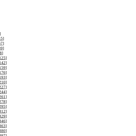
]
45
]
67
]
89
]
8
]
125
]
142
]
159
]
176
]
193
]
210
]
227
]
244
]
261
]
278
]
295
]
312
]
329
]
346
]
363
]
380
]
397
]