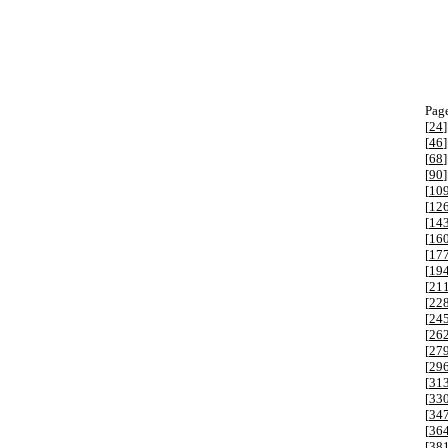
Page
[
24
]
[
46
]
[
68
]
[
90
]
[
10
[
12
[
14
[
16
[
17
[
19
[
21
[
22
[
24
[
26
[
27
[
29
[
31
[
33
[
34
[
36
[
38