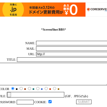
*
ScreenShot BBS
*
NAME:
MAIL:
URL:
TITLE:
COLOR
■
■
■
■
■
■
FILE:
(GIF、JPEGのみ)
PASSWORD:
COOKIE: