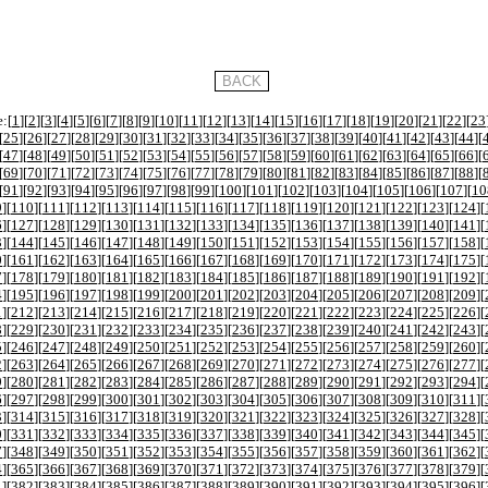
:[
1
][
2
][
3
][
4
][
5
][
6
][
7
][
8
][
9
][
10
][
11
][
12
][
13
][
14
][
15
][
16
][
17
][
18
][
19
][
20
][
21
][
22
][
23
[
25
][
26
][
27
][
28
][
29
][
30
][
31
][
32
][
33
][
34
][
35
][
36
][
37
][
38
][
39
][
40
][
41
][
42
][
43
][
44
][
[
47
][
48
][
49
][
50
][
51
][
52
][
53
][
54
][
55
][
56
][
57
][
58
][
59
][
60
][
61
][
62
][
63
][
64
][
65
][
66
][
[
69
][
70
][
71
][
72
][
73
][
74
][
75
][
76
][
77
][
78
][
79
][
80
][
81
][
82
][
83
][
84
][
85
][
86
][
87
][
88
][
[
91
][
92
][
93
][
94
][
95
][
96
][
97
][
98
][
99
][
100
][
101
][
102
][
103
][
104
][
105
][
106
][
107
][
10
9
][
110
][
111
][
112
][
113
][
114
][
115
][
116
][
117
][
118
][
119
][
120
][
121
][
122
][
123
][
124
][
6
][
127
][
128
][
129
][
130
][
131
][
132
][
133
][
134
][
135
][
136
][
137
][
138
][
139
][
140
][
141
][
3
][
144
][
145
][
146
][
147
][
148
][
149
][
150
][
151
][
152
][
153
][
154
][
155
][
156
][
157
][
158
][
0
][
161
][
162
][
163
][
164
][
165
][
166
][
167
][
168
][
169
][
170
][
171
][
172
][
173
][
174
][
175
][
7
][
178
][
179
][
180
][
181
][
182
][
183
][
184
][
185
][
186
][
187
][
188
][
189
][
190
][
191
][
192
][
4
][
195
][
196
][
197
][
198
][
199
][
200
][
201
][
202
][
203
][
204
][
205
][
206
][
207
][
208
][
209
][
1
][
212
][
213
][
214
][
215
][
216
][
217
][
218
][
219
][
220
][
221
][
222
][
223
][
224
][
225
][
226
][
8
][
229
][
230
][
231
][
232
][
233
][
234
][
235
][
236
][
237
][
238
][
239
][
240
][
241
][
242
][
243
][
5
][
246
][
247
][
248
][
249
][
250
][
251
][
252
][
253
][
254
][
255
][
256
][
257
][
258
][
259
][
260
][
2
][
263
][
264
][
265
][
266
][
267
][
268
][
269
][
270
][
271
][
272
][
273
][
274
][
275
][
276
][
277
][
9
][
280
][
281
][
282
][
283
][
284
][
285
][
286
][
287
][
288
][
289
][
290
][
291
][
292
][
293
][
294
][
6
][
297
][
298
][
299
][
300
][
301
][
302
][
303
][
304
][
305
][
306
][
307
][
308
][
309
][
310
][
311
][
3
][
314
][
315
][
316
][
317
][
318
][
319
][
320
][
321
][
322
][
323
][
324
][
325
][
326
][
327
][
328
][
0
][
331
][
332
][
333
][
334
][
335
][
336
][
337
][
338
][
339
][
340
][
341
][
342
][
343
][
344
][
345
][
7
][
348
][
349
][
350
][
351
][
352
][
353
][
354
][
355
][
356
][
357
][
358
][
359
][
360
][
361
][
362
][
4
][
365
][
366
][
367
][
368
][
369
][
370
][
371
][
372
][
373
][
374
][
375
][
376
][
377
][
378
][
379
][
1
][
382
][
383
][
384
][
385
][
386
][
387
][
388
][
389
][
390
][
391
][
392
][
393
][
394
][
395
][
396
][