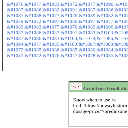
&#1076;&#1077;&#1083;&#1072;&#1077;&#1090; &#10
&#1087;&#1086;&#1082;&#1091;&#1087;&#1086;&#108
&#1087;&#1088;&#1077;&#1076;&#1089;&#1082;&#107
&#1079;&#1072;&#1097;&#1080;&#1097;&#1077;&#108
&#1089;&#1083;&#1077;&#1076;&#1089;&#1090;&#107
&#1087;&#1086;&#1087;&#1091;&#1083;&#1103;&#108
&#1087;&#1086;&#1083;&#1100;&#1079;&#1086;&#107
&#1094;&#1077;&#1085;&#1103;&#1097;&#1080;&#109
&#1072;&#1085;&#1086;&#1085;&#1080;&#1084;&#108
&#1085;&#1072;&#1076;&#1077;&#1078;&#1085;&#108
A confirms irradiatio
Know when to use <a
href='https://powayhistori
dosage-price/'>prednisone