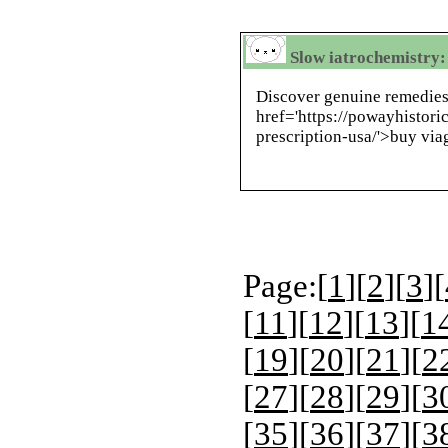
Slow iatrochemistry:
Discover genuine remedies
href='https://powayhistori
prescription-usa/'>buy via
Page:[
1
][
2
][
3
][
[
11
][
12
][
13
][
1
[
19
][
20
][
21
][
2
[
27
][
28
][
29
][
3
[
35
][
36
][
37
][
3