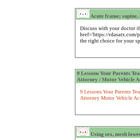
Acute frame; supine,
Discuss with your doctor i
href='https://rdasatx.com/p
the right choice for your s
9 Lessons Your Parents Tea
Attorney / Motor Vehicle A
9 Lessons Your Parents Te
Attorney Motor Vehicle Ac
Using sex, mesh lowes