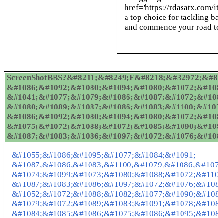
href='https://rdasatx.com/i
a top choice for tackling b
and commence your road t
ScreenShotBBS?&#8211;&#8249;F&#8218;&#32972;&#82
&#1086;&#1092;&#1080;&#1094;&#1080;&#1072;&#108
&#1041;&#1077;&#1079;&#1086;&#1087;&#1072;&#10
&#1080;&#1089;&#1087;&#1086;&#1083;&#1100;&#107
&#1086;&#1092;&#1080;&#1094;&#1080;&#1072;&#10
&#1075;&#1072;&#1088;&#1072;&#1085;&#1090;&#10
&#1087;&#1083;&#1086;&#1097;&#1072;&#1076;&#10
&#1055;&#1086;&#1095;&#1077;&#1084;&#1091;
&#1087;&#1086;&#1083;&#1100;&#1079;&#1086;&#107
&#1074;&#1099;&#1073;&#1080;&#1088;&#1072;&#110
&#1087;&#1083;&#1086;&#1097;&#1072;&#1076;&#10
&#1052;&#1072;&#1088;&#1082;&#1077;&#1090;&#10
&#1079;&#1072;&#1089;&#1083;&#1091;&#1078;&#108
&#1084;&#1085;&#1086;&#1075;&#1086;&#1095;&#108