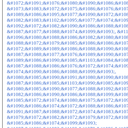
&#1072;&#1091;&#1076;&#1080;&#1090;&#1086;&#108
&#1073;&#1083;&#1072;&#1075;&#1086;&#1076;&#107
&#1089;&#1086;&#1095;&#1077;&#1090;&#1072;&#108
&#1082;&#1083;&#1102;&#1095;&#1077;&#1074;&#109
&#1092;&#1072;&#1082;&#1090;&#1086;&#1088;&#1086
&#1087;&#1077;&#1088;&#1074;&#1099;&#1093;, &#1
&#1096;&#1080;&#1088;&#1086;&#1082;&#1080;&#108
&#1088;&#1072;&#1079;&#1085;&#1086;&#1086;&#107
&#1072;&#1089;&#1089;&#1086;&#1088;&#1090;&#108
&#1087;&#1088;&#1077;&#1076;&#1089;&#1090;&#107
&#1089;&#1086;&#1090;&#1085;&#1103;&#1084;&#108
&#1087;&#1088;&#1086;&#1076;&#1072;&#1074;&#109
&#1074;&#1090;&#1086;&#1088;&#1099;&#1093;,
&#1080;&#1085;&#1090;&#1091;&#1080;&#1090;&#108
&#1087;&#1086;&#1085;&#1103;&#1090;&#1085;&#109
&#1080;&#1085;&#1090;&#1077;&#1088;&#1092;&#10
&#1082;&#1086;&#1090;&#1086;&#1088;&#1099;&#108
&#1085;&#1072;&#1074;&#1080;&#1075;&#1072;&#109
&#1090;&#1086;&#1074;&#1072;&#1088;&#1086;&#107
&#1091;&#1087;&#1088;&#1072;&#1074;&#1083;&#107
&#1079;&#1072;&#1082;&#1072;&#1079;&#1072;&#108
&#1085;&#1086;&#1074;&#1099;&#1093;