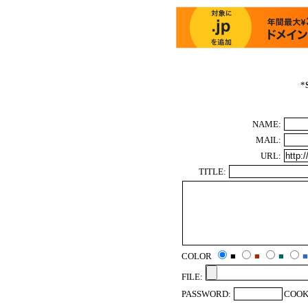
*
NAME:
MAIL:
URL:
TITLE:
COLOR
■
■
■
FILE:
PASSWORD:
COOK