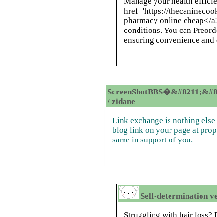
Manage your health efficie
href='https://thecaninec
pharmacy online cheap</a> 
conditions. You can Preorde
ensuring convenience and d
ScreenShotBBS�&#8211;&#8
/ zidane
Link exchange is nothing else 
blog link on your page at prop
same in support of you.
Self-determination ve
Struggling with hair loss?