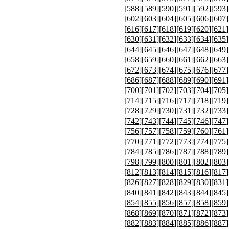
[
588
][
589
][
590
][
591
][
592
][
593
]
[
602
][
603
][
604
][
605
][
606
][
607
]
[
616
][
617
][
618
][
619
][
620
][
621
]
[
630
][
631
][
632
][
633
][
634
][
635
]
[
644
][
645
][
646
][
647
][
648
][
649
]
[
658
][
659
][
660
][
661
][
662
][
663
]
[
672
][
673
][
674
][
675
][
676
][
677
]
[
686
][
687
][
688
][
689
][
690
][
691
]
[
700
][
701
][
702
][
703
][
704
][
705
]
[
714
][
715
][
716
][
717
][
718
][
719
]
[
728
][
729
][
730
][
731
][
732
][
733
]
[
742
][
743
][
744
][
745
][
746
][
747
]
[
756
][
757
][
758
][
759
][
760
][
761
]
[
770
][
771
][
772
][
773
][
774
][
775
]
[
784
][
785
][
786
][
787
][
788
][
789
]
[
798
][
799
][
800
][
801
][
802
][
803
]
[
812
][
813
][
814
][
815
][
816
][
817
]
[
826
][
827
][
828
][
829
][
830
][
831
]
[
840
][
841
][
842
][
843
][
844
][
845
]
[
854
][
855
][
856
][
857
][
858
][
859
]
[
868
][
869
][
870
][
871
][
872
][
873
]
[
882
][
883
][
884
][
885
][
886
][
887
]