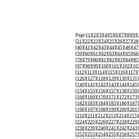
Page:[
1
][
2
][
3
][
4
][
5
][
6
][
7
][
8
][
9
][
[
21
][
22
][
23
][
24
][
25
][
26
][
27
][
28
[
40
][
41
][
42
][
43
][
44
][
45
][
46
][
47
[
59
][
60
][
61
][
62
][
63
][
64
][
65
][
66
[
78
][
79
][
80
][
81
][
82
][
83
][
84
][
85
[
97
][
98
][
99
][
100
][
101
][
102
][
10
[
112
][
113
][
114
][
115
][
116
][
117
][
[
126
][
127
][
128
][
129
][
130
][
131
]
[
140
][
141
][
142
][
143
][
144
][
145
]
[
154
][
155
][
156
][
157
][
158
][
159
]
[
168
][
169
][
170
][
171
][
172
][
173
]
[
182
][
183
][
184
][
185
][
186
][
187
]
[
196
][
197
][
198
][
199
][
200
][
201
]
[
210
][
211
][
212
][
213
][
214
][
215
]
[
224
][
225
][
226
][
227
][
228
][
229
]
[
238
][
239
][
240
][
241
][
242
][
243
]
[
252
][
253
][
254
][
255
][
256
][
257
]