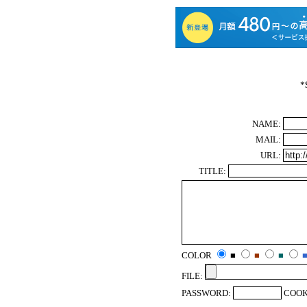
*
NAME:
MAIL:
URL:
TITLE:
COLOR
■
■
■
FILE:
PASSWORD:
COOK