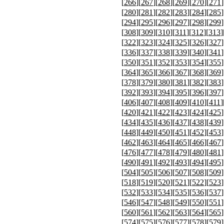
[
266
][
267
][
268
][
269
][
270
][
271
]
[
280
][
281
][
282
][
283
][
284
][
285
]
[
294
][
295
][
296
][
297
][
298
][
299
]
[
308
][
309
][
310
][
311
][
312
][
313
]
[
322
][
323
][
324
][
325
][
326
][
327
]
[
336
][
337
][
338
][
339
][
340
][
341
]
[
350
][
351
][
352
][
353
][
354
][
355
]
[
364
][
365
][
366
][
367
][
368
][
369
]
[
378
][
379
][
380
][
381
][
382
][
383
]
[
392
][
393
][
394
][
395
][
396
][
397
]
[
406
][
407
][
408
][
409
][
410
][
411
]
[
420
][
421
][
422
][
423
][
424
][
425
]
[
434
][
435
][
436
][
437
][
438
][
439
]
[
448
][
449
][
450
][
451
][
452
][
453
]
[
462
][
463
][
464
][
465
][
466
][
467
]
[
476
][
477
][
478
][
479
][
480
][
481
]
[
490
][
491
][
492
][
493
][
494
][
495
]
[
504
][
505
][
506
][
507
][
508
][
509
]
[
518
][
519
][
520
][
521
][
522
][
523
]
[
532
][
533
][
534
][
535
][
536
][
537
]
[
546
][
547
][
548
][
549
][
550
][
551
]
[
560
][
561
][
562
][
563
][
564
][
565
]
[
574
][
575
][
576
][
577
][
578
][
579
]