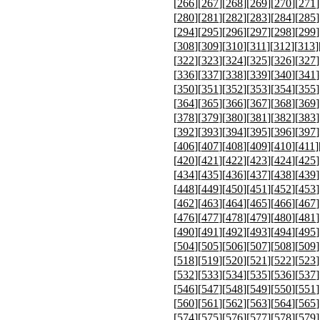
[
266
][
267
][
268
][
269
][
270
][
271
]
[
280
][
281
][
282
][
283
][
284
][
285
]
[
294
][
295
][
296
][
297
][
298
][
299
]
[
308
][
309
][
310
][
311
][
312
][
313
]
[
322
][
323
][
324
][
325
][
326
][
327
]
[
336
][
337
][
338
][
339
][
340
][
341
]
[
350
][
351
][
352
][
353
][
354
][
355
]
[
364
][
365
][
366
][
367
][
368
][
369
]
[
378
][
379
][
380
][
381
][
382
][
383
]
[
392
][
393
][
394
][
395
][
396
][
397
]
[
406
][
407
][
408
][
409
][
410
][
411
]
[
420
][
421
][
422
][
423
][
424
][
425
]
[
434
][
435
][
436
][
437
][
438
][
439
]
[
448
][
449
][
450
][
451
][
452
][
453
]
[
462
][
463
][
464
][
465
][
466
][
467
]
[
476
][
477
][
478
][
479
][
480
][
481
]
[
490
][
491
][
492
][
493
][
494
][
495
]
[
504
][
505
][
506
][
507
][
508
][
509
]
[
518
][
519
][
520
][
521
][
522
][
523
]
[
532
][
533
][
534
][
535
][
536
][
537
]
[
546
][
547
][
548
][
549
][
550
][
551
]
[
560
][
561
][
562
][
563
][
564
][
565
]
[
574
][
575
][
576
][
577
][
578
][
579
]