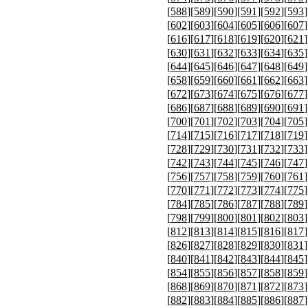
[
588
][
589
][
590
][
591
][
592
][
593
]
[
602
][
603
][
604
][
605
][
606
][
607
]
[
616
][
617
][
618
][
619
][
620
][
621
]
[
630
][
631
][
632
][
633
][
634
][
635
]
[
644
][
645
][
646
][
647
][
648
][
649
]
[
658
][
659
][
660
][
661
][
662
][
663
]
[
672
][
673
][
674
][
675
][
676
][
677
]
[
686
][
687
][
688
][
689
][
690
][
691
]
[
700
][
701
][
702
][
703
][
704
][
705
]
[
714
][
715
][
716
][
717
][
718
][
719
]
[
728
][
729
][
730
][
731
][
732
][
733
]
[
742
][
743
][
744
][
745
][
746
][
747
]
[
756
][
757
][
758
][
759
][
760
][
761
]
[
770
][
771
][
772
][
773
][
774
][
775
]
[
784
][
785
][
786
][
787
][
788
][
789
]
[
798
][
799
][
800
][
801
][
802
][
803
]
[
812
][
813
][
814
][
815
][
816
][
817
]
[
826
][
827
][
828
][
829
][
830
][
831
]
[
840
][
841
][
842
][
843
][
844
][
845
]
[
854
][
855
][
856
][
857
][
858
][
859
]
[
868
][
869
][
870
][
871
][
872
][
873
]
[
882
][
883
][
884
][
885
][
886
][
887
]