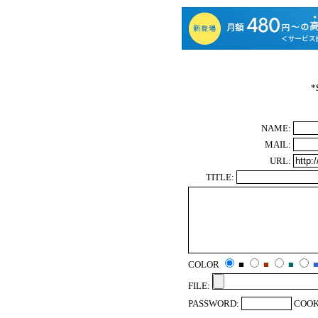
*
NAME:
MAIL:
URL:
TITLE:
COLOR
■
■
■
FILE:
PASSWORD:
COOK