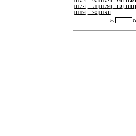
[
1165
][
1166
][
1167
][
1168
][
1169
]
[
1177
][
1178
][
1179
][
1180
][
1181
]
[
1189
][
1190
][
1191
]
No
P