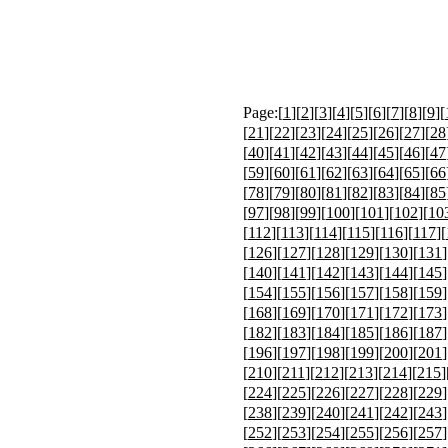
Page:[
1
][
2
][
3
][
4
][
5
][
6
][
7
][
8
][
9
][
[
21
][
22
][
23
][
24
][
25
][
26
][
27
][
28
[
40
][
41
][
42
][
43
][
44
][
45
][
46
][
47
[
59
][
60
][
61
][
62
][
63
][
64
][
65
][
66
[
78
][
79
][
80
][
81
][
82
][
83
][
84
][
85
[
97
][
98
][
99
][
100
][
101
][
102
][
10
[
112
][
113
][
114
][
115
][
116
][
117
][
[
126
][
127
][
128
][
129
][
130
][
131
]
[
140
][
141
][
142
][
143
][
144
][
145
]
[
154
][
155
][
156
][
157
][
158
][
159
]
[
168
][
169
][
170
][
171
][
172
][
173
]
[
182
][
183
][
184
][
185
][
186
][
187
]
[
196
][
197
][
198
][
199
][
200
][
201
]
[
210
][
211
][
212
][
213
][
214
][
215
]
[
224
][
225
][
226
][
227
][
228
][
229
]
[
238
][
239
][
240
][
241
][
242
][
243
]
[
252
][
253
][
254
][
255
][
256
][
257
]