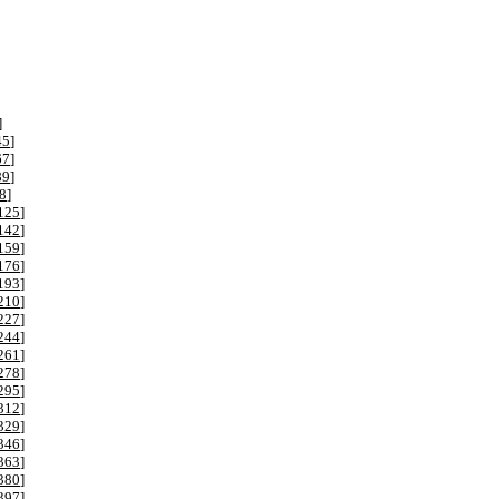
]
45
]
67
]
89
]
8
]
125
]
142
]
159
]
176
]
193
]
210
]
227
]
244
]
261
]
278
]
295
]
312
]
329
]
346
]
363
]
380
]
397
]