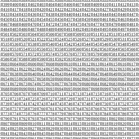
8
][
399
][
400
][
401
][
402
][
403
][
404
][
405
][
406
][
407
][
408
][
409
][
410
][
411
][
412
][
413
][
5
][
416
][
417
][
418
][
419
][
420
][
421
][
422
][
423
][
424
][
425
][
426
][
427
][
428
][
429
][
430
][
2
][
433
][
434
][
435
][
436
][
437
][
438
][
439
][
440
][
441
][
442
][
443
][
444
][
445
][
446
][
447
][
9
][
450
][
451
][
452
][
453
][
454
][
455
][
456
][
457
][
458
][
459
][
460
][
461
][
462
][
463
][
464
][
6
][
467
][
468
][
469
][
470
][
471
][
472
][
473
][
474
][
475
][
476
][
477
][
478
][
479
][
480
][
481
][
3
][
484
][
485
][
486
][
487
][
488
][
489
][
490
][
491
][
492
][
493
][
494
][
495
][
496
][
497
][
498
][
0
][
501
][
502
][
503
][
504
][
505
][
506
][
507
][
508
][
509
][
510
][
511
][
512
][
513
][
514
][
515
][
7
][
518
][
519
][
520
][
521
][
522
][
523
][
524
][
525
][
526
][
527
][
528
][
529
][
530
][
531
][
532
][
4
][
535
][
536
][
537
][
538
][
539
][
540
][
541
][
542
][
543
][
544
][
545
][
546
][
547
][
548
][
549
][
1
][
552
][
553
][
554
][
555
][
556
][
557
][
558
][
559
][
560
][
561
][
562
][
563
][
564
][
565
][
566
][
8
][
569
][
570
][
571
][
572
][
573
][
574
][
575
][
576
][
577
][
578
][
579
][
580
][
581
][
582
][
583
][
5
][
586
][
587
][
588
][
589
][
590
][
591
][
592
][
593
][
594
][
595
][
596
][
597
][
598
][
599
][
600
][
2
][
603
][
604
][
605
][
606
][
607
][
608
][
609
][
610
][
611
][
612
][
613
][
614
][
615
][
616
][
617
][
9
][
620
][
621
][
622
][
623
][
624
][
625
][
626
][
627
][
628
][
629
][
630
][
631
][
632
][
633
][
634
][
6
][
637
][
638
][
639
][
640
][
641
][
642
][
643
][
644
][
645
][
646
][
647
][
648
][
649
][
650
][
651
][
3
][
654
][
655
][
656
][
657
][
658
][
659
][
660
][
661
][
662
][
663
][
664
][
665
][
666
][
667
][
668
][
0
][
671
][
672
][
673
][
674
][
675
][
676
][
677
][
678
][
679
][
680
][
681
][
682
][
683
][
684
][
685
][
7
][
688
][
689
][
690
][
691
][
692
][
693
][
694
][
695
][
696
][
697
][
698
][
699
][
700
][
701
][
702
][
4
][
705
][
706
][
707
][
708
][
709
][
710
][
711
][
712
][
713
][
714
][
715
][
716
][
717
][
718
][
719
][
1
][
722
][
723
][
724
][
725
][
726
][
727
][
728
][
729
][
730
][
731
][
732
][
733
][
734
][
735
][
736
][
8
][
739
][
740
][
741
][
742
][
743
][
744
][
745
][
746
][
747
][
748
][
749
][
750
][
751
][
752
][
753
][
5
][
756
][
757
][
758
][
759
][
760
][
761
][
762
][
763
][
764
][
765
][
766
][
767
][
768
][
769
][
770
][
2
][
773
][
774
][
775
][
776
][
777
][
778
][
779
][
780
][
781
][
782
][
783
][
784
][
785
][
786
][
787
][
9
][
790
][
791
][
792
][
793
][
794
][
795
][
796
][
797
][
798
][
799
][
800
][
801
][
802
][
803
][
804
][
6
][
807
][
808
][
809
][
810
][
811
][
812
][
813
][
814
][
815
][
816
][
817
][
818
][
819
][
820
][
821
][
3
][
824
][
825
][
826
][
827
][
828
][
829
][
830
][
831
][
832
][
833
][
834
][
835
][
836
][
837
][
838
][
0
][
841
][
842
][
843
][
844
][
845
][
846
][
847
][
848
][
849
][
850
][
851
][
852
][
853
][
854
][
855
][
7
][
858
][
859
][
860
][
861
][
862
][
863
][
864
][
865
][
866
][
867
][
868
][
869
][
870
][
871
][
872
][