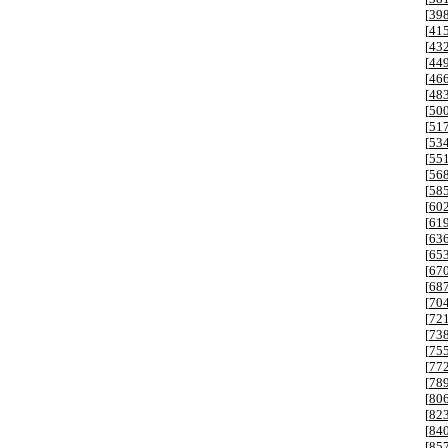
[
39
[
41
[
43
[
44
[
46
[
48
[
50
[
51
[
53
[
55
[
56
[
58
[
60
[
61
[
63
[
65
[
67
[
68
[
70
[
72
[
73
[
75
[
77
[
78
[
80
[
82
[
84
[
85