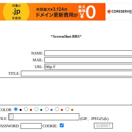
*
ScreenShot BBS
*
NAME:
MAIL:
URL:
TITLE:
COLOR
■
■
■
■
■
■
FILE:
(GIF、JPEGのみ)
PASSWORD:
COOKIE: