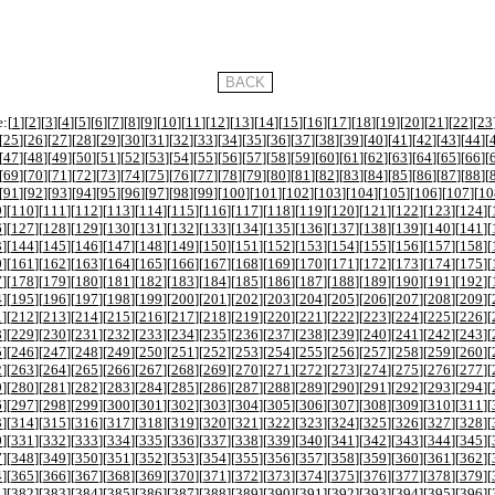
:[
1
][
2
][
3
][
4
][
5
][
6
][
7
][
8
][
9
][
10
][
11
][
12
][
13
][
14
][
15
][
16
][
17
][
18
][
19
][
20
][
21
][
22
][
23
[
25
][
26
][
27
][
28
][
29
][
30
][
31
][
32
][
33
][
34
][
35
][
36
][
37
][
38
][
39
][
40
][
41
][
42
][
43
][
44
][
[
47
][
48
][
49
][
50
][
51
][
52
][
53
][
54
][
55
][
56
][
57
][
58
][
59
][
60
][
61
][
62
][
63
][
64
][
65
][
66
][
[
69
][
70
][
71
][
72
][
73
][
74
][
75
][
76
][
77
][
78
][
79
][
80
][
81
][
82
][
83
][
84
][
85
][
86
][
87
][
88
][
[
91
][
92
][
93
][
94
][
95
][
96
][
97
][
98
][
99
][
100
][
101
][
102
][
103
][
104
][
105
][
106
][
107
][
10
9
][
110
][
111
][
112
][
113
][
114
][
115
][
116
][
117
][
118
][
119
][
120
][
121
][
122
][
123
][
124
][
6
][
127
][
128
][
129
][
130
][
131
][
132
][
133
][
134
][
135
][
136
][
137
][
138
][
139
][
140
][
141
][
3
][
144
][
145
][
146
][
147
][
148
][
149
][
150
][
151
][
152
][
153
][
154
][
155
][
156
][
157
][
158
][
0
][
161
][
162
][
163
][
164
][
165
][
166
][
167
][
168
][
169
][
170
][
171
][
172
][
173
][
174
][
175
][
7
][
178
][
179
][
180
][
181
][
182
][
183
][
184
][
185
][
186
][
187
][
188
][
189
][
190
][
191
][
192
][
4
][
195
][
196
][
197
][
198
][
199
][
200
][
201
][
202
][
203
][
204
][
205
][
206
][
207
][
208
][
209
][
1
][
212
][
213
][
214
][
215
][
216
][
217
][
218
][
219
][
220
][
221
][
222
][
223
][
224
][
225
][
226
][
8
][
229
][
230
][
231
][
232
][
233
][
234
][
235
][
236
][
237
][
238
][
239
][
240
][
241
][
242
][
243
][
5
][
246
][
247
][
248
][
249
][
250
][
251
][
252
][
253
][
254
][
255
][
256
][
257
][
258
][
259
][
260
][
2
][
263
][
264
][
265
][
266
][
267
][
268
][
269
][
270
][
271
][
272
][
273
][
274
][
275
][
276
][
277
][
9
][
280
][
281
][
282
][
283
][
284
][
285
][
286
][
287
][
288
][
289
][
290
][
291
][
292
][
293
][
294
][
6
][
297
][
298
][
299
][
300
][
301
][
302
][
303
][
304
][
305
][
306
][
307
][
308
][
309
][
310
][
311
][
3
][
314
][
315
][
316
][
317
][
318
][
319
][
320
][
321
][
322
][
323
][
324
][
325
][
326
][
327
][
328
][
0
][
331
][
332
][
333
][
334
][
335
][
336
][
337
][
338
][
339
][
340
][
341
][
342
][
343
][
344
][
345
][
7
][
348
][
349
][
350
][
351
][
352
][
353
][
354
][
355
][
356
][
357
][
358
][
359
][
360
][
361
][
362
][
4
][
365
][
366
][
367
][
368
][
369
][
370
][
371
][
372
][
373
][
374
][
375
][
376
][
377
][
378
][
379
][
1
][
382
][
383
][
384
][
385
][
386
][
387
][
388
][
389
][
390
][
391
][
392
][
393
][
394
][
395
][
396
][