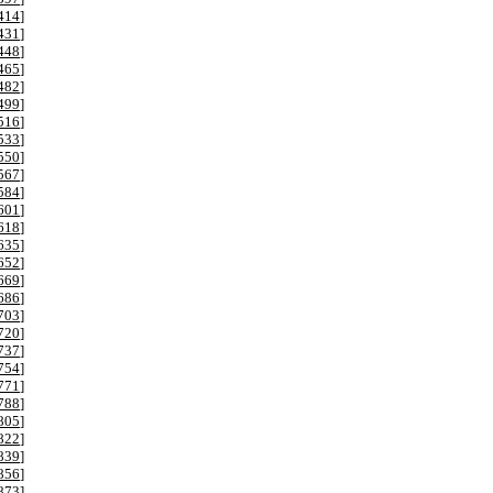
414
]
431
]
448
]
465
]
482
]
499
]
516
]
533
]
550
]
567
]
584
]
601
]
618
]
635
]
652
]
669
]
686
]
703
]
720
]
737
]
754
]
771
]
788
]
805
]
822
]
839
]
856
]
873
]