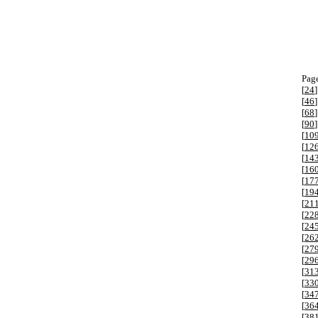
Page
[
24
]
[
46
]
[
68
]
[
90
]
[
10
[
12
[
14
[
16
[
17
[
19
[
21
[
22
[
24
[
26
[
27
[
29
[
31
[
33
[
34
[
36
[
38