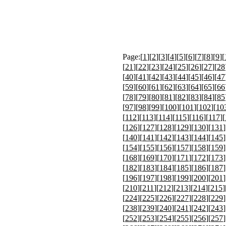
Page:[
1
][
2
][
3
][
4
][
5
][
6
][
7
][
8
][
9
][
[
21
][
22
][
23
][
24
][
25
][
26
][
27
][
28
[
40
][
41
][
42
][
43
][
44
][
45
][
46
][
47
[
59
][
60
][
61
][
62
][
63
][
64
][
65
][
66
[
78
][
79
][
80
][
81
][
82
][
83
][
84
][
85
[
97
][
98
][
99
][
100
][
101
][
102
][
10
[
112
][
113
][
114
][
115
][
116
][
117
][
[
126
][
127
][
128
][
129
][
130
][
131
]
[
140
][
141
][
142
][
143
][
144
][
145
]
[
154
][
155
][
156
][
157
][
158
][
159
]
[
168
][
169
][
170
][
171
][
172
][
173
]
[
182
][
183
][
184
][
185
][
186
][
187
]
[
196
][
197
][
198
][
199
][
200
][
201
]
[
210
][
211
][
212
][
213
][
214
][
215
]
[
224
][
225
][
226
][
227
][
228
][
229
]
[
238
][
239
][
240
][
241
][
242
][
243
]
[
252
][
253
][
254
][
255
][
256
][
257
]