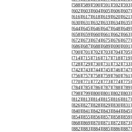
[
588
][
589
][
590
][
591
][
592
][
593
]
[
602
][
603
][
604
][
605
][
606
][
607
]
[
616
][
617
][
618
][
619
][
620
][
621
]
[
630
][
631
][
632
][
633
][
634
][
635
]
[
644
][
645
][
646
][
647
][
648
][
649
]
[
658
][
659
][
660
][
661
][
662
][
663
]
[
672
][
673
][
674
][
675
][
676
][
677
]
[
686
][
687
][
688
][
689
][
690
][
691
]
[
700
][
701
][
702
][
703
][
704
][
705
]
[
714
][
715
][
716
][
717
][
718
][
719
]
[
728
][
729
][
730
][
731
][
732
][
733
]
[
742
][
743
][
744
][
745
][
746
][
747
]
[
756
][
757
][
758
][
759
][
760
][
761
]
[
770
][
771
][
772
][
773
][
774
][
775
]
[
784
][
785
][
786
][
787
][
788
][
789
]
[
798
][
799
][
800
][
801
][
802
][
803
]
[
812
][
813
][
814
][
815
][
816
][
817
]
[
826
][
827
][
828
][
829
][
830
][
831
]
[
840
][
841
][
842
][
843
][
844
][
845
]
[
854
][
855
][
856
][
857
][
858
][
859
]
[
868
][
869
][
870
][
871
][
872
][
873
]
[
882
][
883
][
884
][
885
][
886
][
887
]