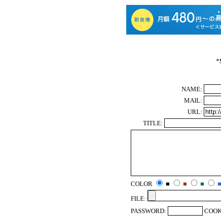
*
NAME:
MAIL:
URL:
TITLE:
COLOR
■
■
■
FILE:
PASSWORD:
COOK