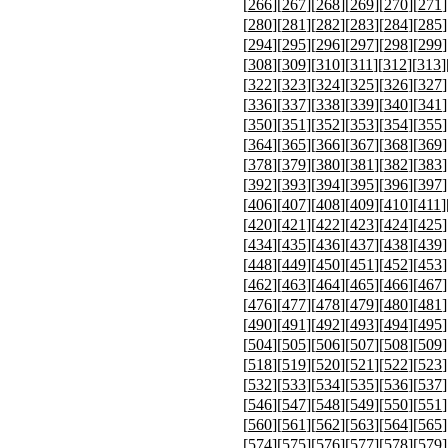
[
266
][
267
][
268
][
269
][
270
][
271
]
[
280
][
281
][
282
][
283
][
284
][
285
]
[
294
][
295
][
296
][
297
][
298
][
299
]
[
308
][
309
][
310
][
311
][
312
][
313
]
[
322
][
323
][
324
][
325
][
326
][
327
]
[
336
][
337
][
338
][
339
][
340
][
341
]
[
350
][
351
][
352
][
353
][
354
][
355
]
[
364
][
365
][
366
][
367
][
368
][
369
]
[
378
][
379
][
380
][
381
][
382
][
383
]
[
392
][
393
][
394
][
395
][
396
][
397
]
[
406
][
407
][
408
][
409
][
410
][
411
]
[
420
][
421
][
422
][
423
][
424
][
425
]
[
434
][
435
][
436
][
437
][
438
][
439
]
[
448
][
449
][
450
][
451
][
452
][
453
]
[
462
][
463
][
464
][
465
][
466
][
467
]
[
476
][
477
][
478
][
479
][
480
][
481
]
[
490
][
491
][
492
][
493
][
494
][
495
]
[
504
][
505
][
506
][
507
][
508
][
509
]
[
518
][
519
][
520
][
521
][
522
][
523
]
[
532
][
533
][
534
][
535
][
536
][
537
]
[
546
][
547
][
548
][
549
][
550
][
551
]
[
560
][
561
][
562
][
563
][
564
][
565
]
[
574
][
575
][
576
][
577
][
578
][
579
]