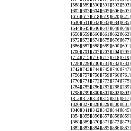
[
588
][
589
][
590
][
591
][
592
][
593
]
[
602
][
603
][
604
][
605
][
606
][
607
]
[
616
][
617
][
618
][
619
][
620
][
621
]
[
630
][
631
][
632
][
633
][
634
][
635
]
[
644
][
645
][
646
][
647
][
648
][
649
]
[
658
][
659
][
660
][
661
][
662
][
663
]
[
672
][
673
][
674
][
675
][
676
][
677
]
[
686
][
687
][
688
][
689
][
690
][
691
]
[
700
][
701
][
702
][
703
][
704
][
705
]
[
714
][
715
][
716
][
717
][
718
][
719
]
[
728
][
729
][
730
][
731
][
732
][
733
]
[
742
][
743
][
744
][
745
][
746
][
747
]
[
756
][
757
][
758
][
759
][
760
][
761
]
[
770
][
771
][
772
][
773
][
774
][
775
]
[
784
][
785
][
786
][
787
][
788
][
789
]
[
798
][
799
][
800
][
801
][
802
][
803
]
[
812
][
813
][
814
][
815
][
816
][
817
]
[
826
][
827
][
828
][
829
][
830
][
831
]
[
840
][
841
][
842
][
843
][
844
][
845
]
[
854
][
855
][
856
][
857
][
858
][
859
]
[
868
][
869
][
870
][
871
][
872
][
873
]
[
882
][
883
][
884
][
885
][
886
][
887
]