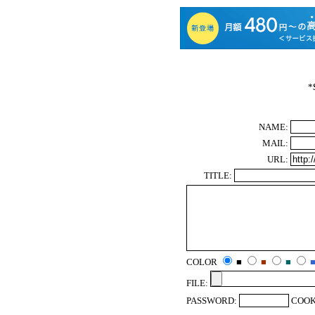
*
NAME:
MAIL:
URL:
TITLE:
COLOR
■
■
■
FILE:
PASSWORD:
COOK