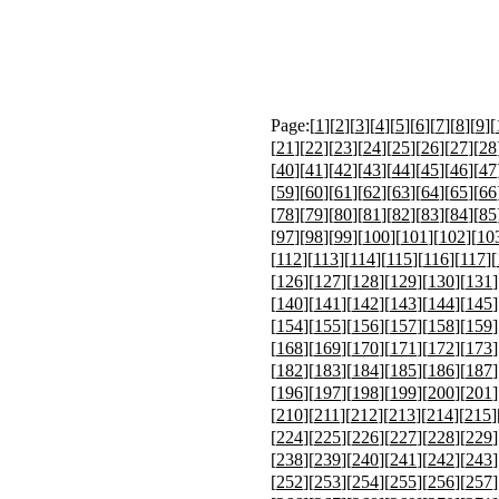
Page:[
1
][
2
][
3
][
4
][
5
][
6
][
7
][
8
][
9
][
[
21
][
22
][
23
][
24
][
25
][
26
][
27
][
28
[
40
][
41
][
42
][
43
][
44
][
45
][
46
][
47
[
59
][
60
][
61
][
62
][
63
][
64
][
65
][
66
[
78
][
79
][
80
][
81
][
82
][
83
][
84
][
85
[
97
][
98
][
99
][
100
][
101
][
102
][
10
[
112
][
113
][
114
][
115
][
116
][
117
][
[
126
][
127
][
128
][
129
][
130
][
131
]
[
140
][
141
][
142
][
143
][
144
][
145
]
[
154
][
155
][
156
][
157
][
158
][
159
]
[
168
][
169
][
170
][
171
][
172
][
173
]
[
182
][
183
][
184
][
185
][
186
][
187
]
[
196
][
197
][
198
][
199
][
200
][
201
]
[
210
][
211
][
212
][
213
][
214
][
215
]
[
224
][
225
][
226
][
227
][
228
][
229
]
[
238
][
239
][
240
][
241
][
242
][
243
]
[
252
][
253
][
254
][
255
][
256
][
257
]