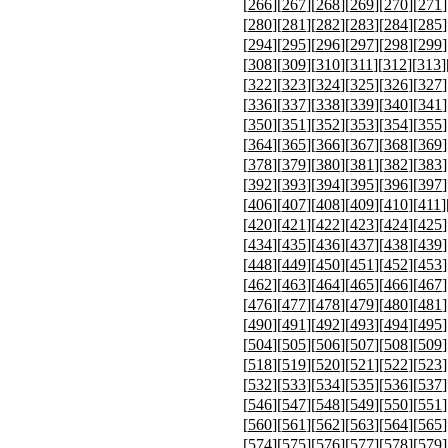
[
266
][
267
][
268
][
269
][
270
][
271
]
[
280
][
281
][
282
][
283
][
284
][
285
]
[
294
][
295
][
296
][
297
][
298
][
299
]
[
308
][
309
][
310
][
311
][
312
][
313
]
[
322
][
323
][
324
][
325
][
326
][
327
]
[
336
][
337
][
338
][
339
][
340
][
341
]
[
350
][
351
][
352
][
353
][
354
][
355
]
[
364
][
365
][
366
][
367
][
368
][
369
]
[
378
][
379
][
380
][
381
][
382
][
383
]
[
392
][
393
][
394
][
395
][
396
][
397
]
[
406
][
407
][
408
][
409
][
410
][
411
]
[
420
][
421
][
422
][
423
][
424
][
425
]
[
434
][
435
][
436
][
437
][
438
][
439
]
[
448
][
449
][
450
][
451
][
452
][
453
]
[
462
][
463
][
464
][
465
][
466
][
467
]
[
476
][
477
][
478
][
479
][
480
][
481
]
[
490
][
491
][
492
][
493
][
494
][
495
]
[
504
][
505
][
506
][
507
][
508
][
509
]
[
518
][
519
][
520
][
521
][
522
][
523
]
[
532
][
533
][
534
][
535
][
536
][
537
]
[
546
][
547
][
548
][
549
][
550
][
551
]
[
560
][
561
][
562
][
563
][
564
][
565
]
[
574
][
575
][
576
][
577
][
578
][
579
]