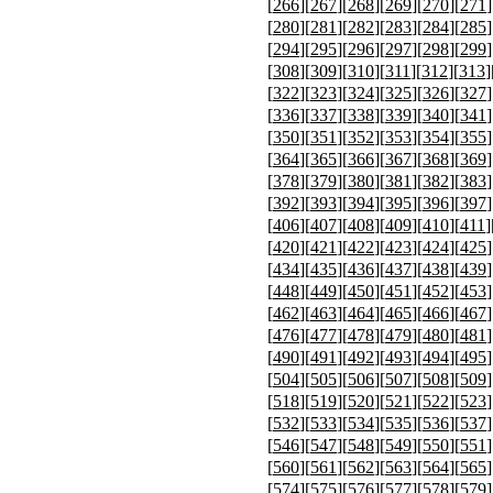
[
266
][
267
][
268
][
269
][
270
][
271
]
[
280
][
281
][
282
][
283
][
284
][
285
]
[
294
][
295
][
296
][
297
][
298
][
299
]
[
308
][
309
][
310
][
311
][
312
][
313
]
[
322
][
323
][
324
][
325
][
326
][
327
]
[
336
][
337
][
338
][
339
][
340
][
341
]
[
350
][
351
][
352
][
353
][
354
][
355
]
[
364
][
365
][
366
][
367
][
368
][
369
]
[
378
][
379
][
380
][
381
][
382
][
383
]
[
392
][
393
][
394
][
395
][
396
][
397
]
[
406
][
407
][
408
][
409
][
410
][
411
]
[
420
][
421
][
422
][
423
][
424
][
425
]
[
434
][
435
][
436
][
437
][
438
][
439
]
[
448
][
449
][
450
][
451
][
452
][
453
]
[
462
][
463
][
464
][
465
][
466
][
467
]
[
476
][
477
][
478
][
479
][
480
][
481
]
[
490
][
491
][
492
][
493
][
494
][
495
]
[
504
][
505
][
506
][
507
][
508
][
509
]
[
518
][
519
][
520
][
521
][
522
][
523
]
[
532
][
533
][
534
][
535
][
536
][
537
]
[
546
][
547
][
548
][
549
][
550
][
551
]
[
560
][
561
][
562
][
563
][
564
][
565
]
[
574
][
575
][
576
][
577
][
578
][
579
]