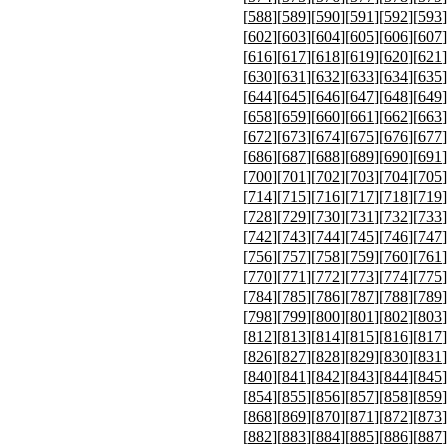
[
588
][
589
][
590
][
591
][
592
][
593
]
[
602
][
603
][
604
][
605
][
606
][
607
]
[
616
][
617
][
618
][
619
][
620
][
621
]
[
630
][
631
][
632
][
633
][
634
][
635
]
[
644
][
645
][
646
][
647
][
648
][
649
]
[
658
][
659
][
660
][
661
][
662
][
663
]
[
672
][
673
][
674
][
675
][
676
][
677
]
[
686
][
687
][
688
][
689
][
690
][
691
]
[
700
][
701
][
702
][
703
][
704
][
705
]
[
714
][
715
][
716
][
717
][
718
][
719
]
[
728
][
729
][
730
][
731
][
732
][
733
]
[
742
][
743
][
744
][
745
][
746
][
747
]
[
756
][
757
][
758
][
759
][
760
][
761
]
[
770
][
771
][
772
][
773
][
774
][
775
]
[
784
][
785
][
786
][
787
][
788
][
789
]
[
798
][
799
][
800
][
801
][
802
][
803
]
[
812
][
813
][
814
][
815
][
816
][
817
]
[
826
][
827
][
828
][
829
][
830
][
831
]
[
840
][
841
][
842
][
843
][
844
][
845
]
[
854
][
855
][
856
][
857
][
858
][
859
]
[
868
][
869
][
870
][
871
][
872
][
873
]
[
882
][
883
][
884
][
885
][
886
][
887
]