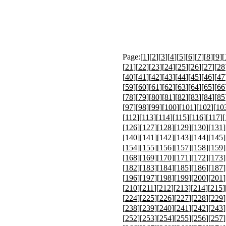
Page:[
1
][
2
][
3
][
4
][
5
][
6
][
7
][
8
][
9
][
[
21
][
22
][
23
][
24
][
25
][
26
][
27
][
28
[
40
][
41
][
42
][
43
][
44
][
45
][
46
][
47
[
59
][
60
][
61
][
62
][
63
][
64
][
65
][
66
[
78
][
79
][
80
][
81
][
82
][
83
][
84
][
85
[
97
][
98
][
99
][
100
][
101
][
102
][
10
[
112
][
113
][
114
][
115
][
116
][
117
][
[
126
][
127
][
128
][
129
][
130
][
131
]
[
140
][
141
][
142
][
143
][
144
][
145
]
[
154
][
155
][
156
][
157
][
158
][
159
]
[
168
][
169
][
170
][
171
][
172
][
173
]
[
182
][
183
][
184
][
185
][
186
][
187
]
[
196
][
197
][
198
][
199
][
200
][
201
]
[
210
][
211
][
212
][
213
][
214
][
215
]
[
224
][
225
][
226
][
227
][
228
][
229
]
[
238
][
239
][
240
][
241
][
242
][
243
]
[
252
][
253
][
254
][
255
][
256
][
257
]