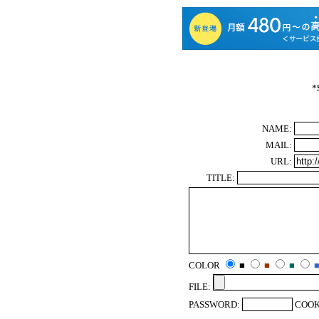
*
NAME:
MAIL:
URL:
TITLE:
COLOR
■
■
■
FILE:
PASSWORD:
COOK