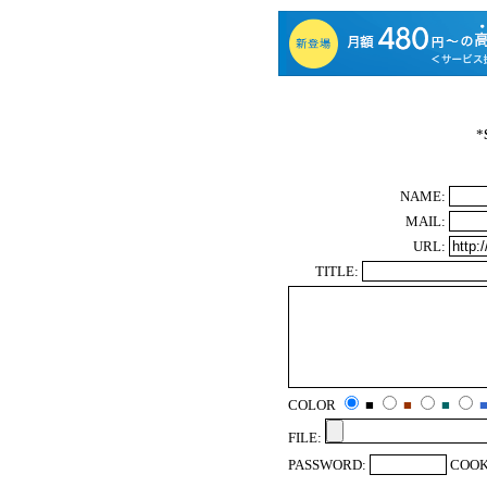
*
NAME:
MAIL:
URL:
TITLE:
COLOR
■
■
■
FILE:
PASSWORD:
COOK