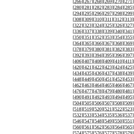
[
266
][
267
][
268
][
269
][
270
][
271
]
[
280
][
281
][
282
][
283
][
284
][
285
]
[
294
][
295
][
296
][
297
][
298
][
299
]
[
308
][
309
][
310
][
311
][
312
][
313
]
[
322
][
323
][
324
][
325
][
326
][
327
]
[
336
][
337
][
338
][
339
][
340
][
341
]
[
350
][
351
][
352
][
353
][
354
][
355
]
[
364
][
365
][
366
][
367
][
368
][
369
]
[
378
][
379
][
380
][
381
][
382
][
383
]
[
392
][
393
][
394
][
395
][
396
][
397
]
[
406
][
407
][
408
][
409
][
410
][
411
]
[
420
][
421
][
422
][
423
][
424
][
425
]
[
434
][
435
][
436
][
437
][
438
][
439
]
[
448
][
449
][
450
][
451
][
452
][
453
]
[
462
][
463
][
464
][
465
][
466
][
467
]
[
476
][
477
][
478
][
479
][
480
][
481
]
[
490
][
491
][
492
][
493
][
494
][
495
]
[
504
][
505
][
506
][
507
][
508
][
509
]
[
518
][
519
][
520
][
521
][
522
][
523
]
[
532
][
533
][
534
][
535
][
536
][
537
]
[
546
][
547
][
548
][
549
][
550
][
551
]
[
560
][
561
][
562
][
563
][
564
][
565
]
[
574
][
575
][
576
][
577
][
578
][
579
]