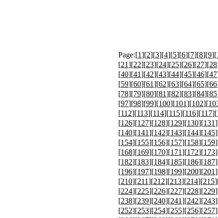
Page:[
1
][
2
][
3
][
4
][
5
][
6
][
7
][
8
][
9
][
[
21
][
22
][
23
][
24
][
25
][
26
][
27
][
28
[
40
][
41
][
42
][
43
][
44
][
45
][
46
][
47
[
59
][
60
][
61
][
62
][
63
][
64
][
65
][
66
[
78
][
79
][
80
][
81
][
82
][
83
][
84
][
85
[
97
][
98
][
99
][
100
][
101
][
102
][
10
[
112
][
113
][
114
][
115
][
116
][
117
][
[
126
][
127
][
128
][
129
][
130
][
131
]
[
140
][
141
][
142
][
143
][
144
][
145
]
[
154
][
155
][
156
][
157
][
158
][
159
]
[
168
][
169
][
170
][
171
][
172
][
173
]
[
182
][
183
][
184
][
185
][
186
][
187
]
[
196
][
197
][
198
][
199
][
200
][
201
]
[
210
][
211
][
212
][
213
][
214
][
215
]
[
224
][
225
][
226
][
227
][
228
][
229
]
[
238
][
239
][
240
][
241
][
242
][
243
]
[
252
][
253
][
254
][
255
][
256
][
257
]