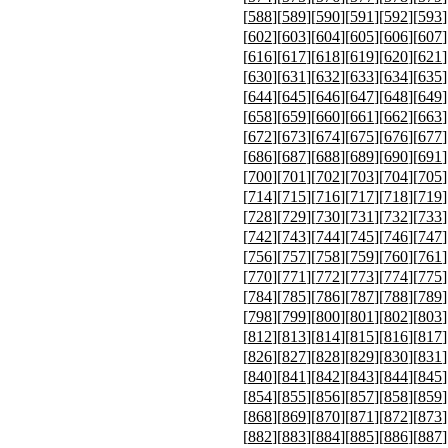
[
588
][
589
][
590
][
591
][
592
][
593
]
[
602
][
603
][
604
][
605
][
606
][
607
]
[
616
][
617
][
618
][
619
][
620
][
621
]
[
630
][
631
][
632
][
633
][
634
][
635
]
[
644
][
645
][
646
][
647
][
648
][
649
]
[
658
][
659
][
660
][
661
][
662
][
663
]
[
672
][
673
][
674
][
675
][
676
][
677
]
[
686
][
687
][
688
][
689
][
690
][
691
]
[
700
][
701
][
702
][
703
][
704
][
705
]
[
714
][
715
][
716
][
717
][
718
][
719
]
[
728
][
729
][
730
][
731
][
732
][
733
]
[
742
][
743
][
744
][
745
][
746
][
747
]
[
756
][
757
][
758
][
759
][
760
][
761
]
[
770
][
771
][
772
][
773
][
774
][
775
]
[
784
][
785
][
786
][
787
][
788
][
789
]
[
798
][
799
][
800
][
801
][
802
][
803
]
[
812
][
813
][
814
][
815
][
816
][
817
]
[
826
][
827
][
828
][
829
][
830
][
831
]
[
840
][
841
][
842
][
843
][
844
][
845
]
[
854
][
855
][
856
][
857
][
858
][
859
]
[
868
][
869
][
870
][
871
][
872
][
873
]
[
882
][
883
][
884
][
885
][
886
][
887
]