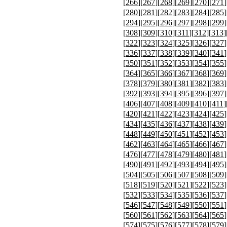
[
266
][
267
][
268
][
269
][
270
][
271
]
[
280
][
281
][
282
][
283
][
284
][
285
]
[
294
][
295
][
296
][
297
][
298
][
299
]
[
308
][
309
][
310
][
311
][
312
][
313
]
[
322
][
323
][
324
][
325
][
326
][
327
]
[
336
][
337
][
338
][
339
][
340
][
341
]
[
350
][
351
][
352
][
353
][
354
][
355
]
[
364
][
365
][
366
][
367
][
368
][
369
]
[
378
][
379
][
380
][
381
][
382
][
383
]
[
392
][
393
][
394
][
395
][
396
][
397
]
[
406
][
407
][
408
][
409
][
410
][
411
]
[
420
][
421
][
422
][
423
][
424
][
425
]
[
434
][
435
][
436
][
437
][
438
][
439
]
[
448
][
449
][
450
][
451
][
452
][
453
]
[
462
][
463
][
464
][
465
][
466
][
467
]
[
476
][
477
][
478
][
479
][
480
][
481
]
[
490
][
491
][
492
][
493
][
494
][
495
]
[
504
][
505
][
506
][
507
][
508
][
509
]
[
518
][
519
][
520
][
521
][
522
][
523
]
[
532
][
533
][
534
][
535
][
536
][
537
]
[
546
][
547
][
548
][
549
][
550
][
551
]
[
560
][
561
][
562
][
563
][
564
][
565
]
[
574
][
575
][
576
][
577
][
578
][
579
]