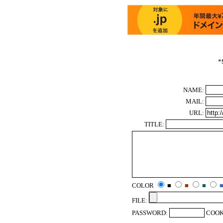
*
NAME:
MAIL:
URL:
TITLE:
COLOR
■
■
■
FILE:
PASSWORD:
COOK