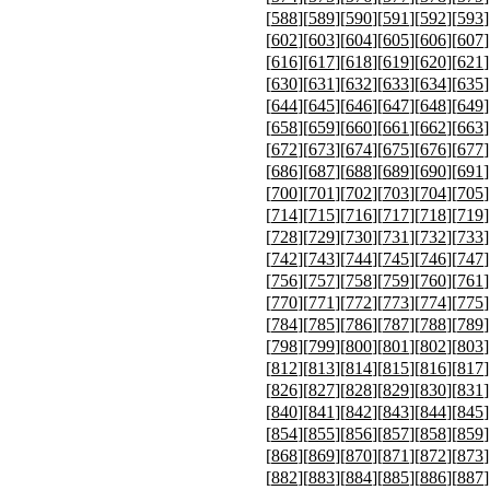
[
588
][
589
][
590
][
591
][
592
][
593
]
[
602
][
603
][
604
][
605
][
606
][
607
]
[
616
][
617
][
618
][
619
][
620
][
621
]
[
630
][
631
][
632
][
633
][
634
][
635
]
[
644
][
645
][
646
][
647
][
648
][
649
]
[
658
][
659
][
660
][
661
][
662
][
663
]
[
672
][
673
][
674
][
675
][
676
][
677
]
[
686
][
687
][
688
][
689
][
690
][
691
]
[
700
][
701
][
702
][
703
][
704
][
705
]
[
714
][
715
][
716
][
717
][
718
][
719
]
[
728
][
729
][
730
][
731
][
732
][
733
]
[
742
][
743
][
744
][
745
][
746
][
747
]
[
756
][
757
][
758
][
759
][
760
][
761
]
[
770
][
771
][
772
][
773
][
774
][
775
]
[
784
][
785
][
786
][
787
][
788
][
789
]
[
798
][
799
][
800
][
801
][
802
][
803
]
[
812
][
813
][
814
][
815
][
816
][
817
]
[
826
][
827
][
828
][
829
][
830
][
831
]
[
840
][
841
][
842
][
843
][
844
][
845
]
[
854
][
855
][
856
][
857
][
858
][
859
]
[
868
][
869
][
870
][
871
][
872
][
873
]
[
882
][
883
][
884
][
885
][
886
][
887
]