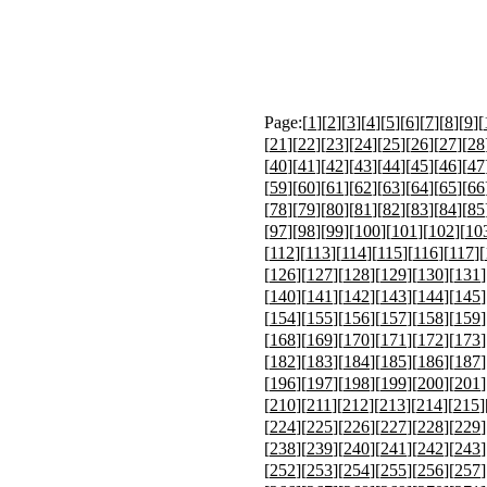
Page:[
1
][
2
][
3
][
4
][
5
][
6
][
7
][
8
][
9
][
[
21
][
22
][
23
][
24
][
25
][
26
][
27
][
28
[
40
][
41
][
42
][
43
][
44
][
45
][
46
][
47
[
59
][
60
][
61
][
62
][
63
][
64
][
65
][
66
[
78
][
79
][
80
][
81
][
82
][
83
][
84
][
85
[
97
][
98
][
99
][
100
][
101
][
102
][
10
[
112
][
113
][
114
][
115
][
116
][
117
][
[
126
][
127
][
128
][
129
][
130
][
131
]
[
140
][
141
][
142
][
143
][
144
][
145
]
[
154
][
155
][
156
][
157
][
158
][
159
]
[
168
][
169
][
170
][
171
][
172
][
173
]
[
182
][
183
][
184
][
185
][
186
][
187
]
[
196
][
197
][
198
][
199
][
200
][
201
]
[
210
][
211
][
212
][
213
][
214
][
215
]
[
224
][
225
][
226
][
227
][
228
][
229
]
[
238
][
239
][
240
][
241
][
242
][
243
]
[
252
][
253
][
254
][
255
][
256
][
257
]