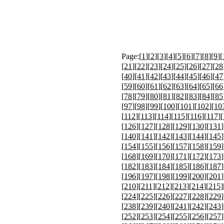
Page:[
1
][
2
][
3
][
4
][
5
][
6
][
7
][
8
][
9
][
[
21
][
22
][
23
][
24
][
25
][
26
][
27
][
28
[
40
][
41
][
42
][
43
][
44
][
45
][
46
][
47
[
59
][
60
][
61
][
62
][
63
][
64
][
65
][
66
[
78
][
79
][
80
][
81
][
82
][
83
][
84
][
85
[
97
][
98
][
99
][
100
][
101
][
102
][
10
[
112
][
113
][
114
][
115
][
116
][
117
][
[
126
][
127
][
128
][
129
][
130
][
131
]
[
140
][
141
][
142
][
143
][
144
][
145
]
[
154
][
155
][
156
][
157
][
158
][
159
]
[
168
][
169
][
170
][
171
][
172
][
173
]
[
182
][
183
][
184
][
185
][
186
][
187
]
[
196
][
197
][
198
][
199
][
200
][
201
]
[
210
][
211
][
212
][
213
][
214
][
215
]
[
224
][
225
][
226
][
227
][
228
][
229
]
[
238
][
239
][
240
][
241
][
242
][
243
]
[
252
][
253
][
254
][
255
][
256
][
257
]