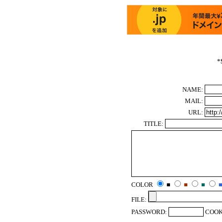
*
NAME:
MAIL:
URL:
TITLE:
COLOR
■
■
■
FILE:
PASSWORD:
COOK