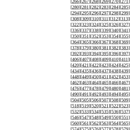
[
266
][
267
][
268
][
269
][
270
][
271
]
[
280
][
281
][
282
][
283
][
284
][
285
]
[
294
][
295
][
296
][
297
][
298
][
299
]
[
308
][
309
][
310
][
311
][
312
][
313
]
[
322
][
323
][
324
][
325
][
326
][
327
]
[
336
][
337
][
338
][
339
][
340
][
341
]
[
350
][
351
][
352
][
353
][
354
][
355
]
[
364
][
365
][
366
][
367
][
368
][
369
]
[
378
][
379
][
380
][
381
][
382
][
383
]
[
392
][
393
][
394
][
395
][
396
][
397
]
[
406
][
407
][
408
][
409
][
410
][
411
]
[
420
][
421
][
422
][
423
][
424
][
425
]
[
434
][
435
][
436
][
437
][
438
][
439
]
[
448
][
449
][
450
][
451
][
452
][
453
]
[
462
][
463
][
464
][
465
][
466
][
467
]
[
476
][
477
][
478
][
479
][
480
][
481
]
[
490
][
491
][
492
][
493
][
494
][
495
]
[
504
][
505
][
506
][
507
][
508
][
509
]
[
518
][
519
][
520
][
521
][
522
][
523
]
[
532
][
533
][
534
][
535
][
536
][
537
]
[
546
][
547
][
548
][
549
][
550
][
551
]
[
560
][
561
][
562
][
563
][
564
][
565
]
[
574
][
575
][
576
][
577
][
578
][
579
]