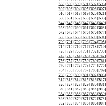
[
588
][
589
][
590
][
591
][
592
][
593
]
[
602
][
603
][
604
][
605
][
606
][
607
]
[
616
][
617
][
618
][
619
][
620
][
621
]
[
630
][
631
][
632
][
633
][
634
][
635
]
[
644
][
645
][
646
][
647
][
648
][
649
]
[
658
][
659
][
660
][
661
][
662
][
663
]
[
672
][
673
][
674
][
675
][
676
][
677
]
[
686
][
687
][
688
][
689
][
690
][
691
]
[
700
][
701
][
702
][
703
][
704
][
705
]
[
714
][
715
][
716
][
717
][
718
][
719
]
[
728
][
729
][
730
][
731
][
732
][
733
]
[
742
][
743
][
744
][
745
][
746
][
747
]
[
756
][
757
][
758
][
759
][
760
][
761
]
[
770
][
771
][
772
][
773
][
774
][
775
]
[
784
][
785
][
786
][
787
][
788
][
789
]
[
798
][
799
][
800
][
801
][
802
][
803
]
[
812
][
813
][
814
][
815
][
816
][
817
]
[
826
][
827
][
828
][
829
][
830
][
831
]
[
840
][
841
][
842
][
843
][
844
][
845
]
[
854
][
855
][
856
][
857
][
858
][
859
]
[
868
][
869
][
870
][
871
][
872
][
873
]
[
882
][
883
][
884
][
885
][
886
][
887
]