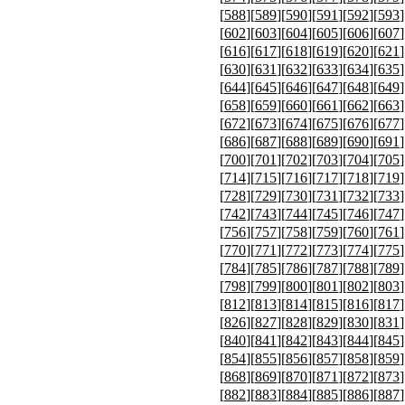
[
588
][
589
][
590
][
591
][
592
][
593
]
[
602
][
603
][
604
][
605
][
606
][
607
]
[
616
][
617
][
618
][
619
][
620
][
621
]
[
630
][
631
][
632
][
633
][
634
][
635
]
[
644
][
645
][
646
][
647
][
648
][
649
]
[
658
][
659
][
660
][
661
][
662
][
663
]
[
672
][
673
][
674
][
675
][
676
][
677
]
[
686
][
687
][
688
][
689
][
690
][
691
]
[
700
][
701
][
702
][
703
][
704
][
705
]
[
714
][
715
][
716
][
717
][
718
][
719
]
[
728
][
729
][
730
][
731
][
732
][
733
]
[
742
][
743
][
744
][
745
][
746
][
747
]
[
756
][
757
][
758
][
759
][
760
][
761
]
[
770
][
771
][
772
][
773
][
774
][
775
]
[
784
][
785
][
786
][
787
][
788
][
789
]
[
798
][
799
][
800
][
801
][
802
][
803
]
[
812
][
813
][
814
][
815
][
816
][
817
]
[
826
][
827
][
828
][
829
][
830
][
831
]
[
840
][
841
][
842
][
843
][
844
][
845
]
[
854
][
855
][
856
][
857
][
858
][
859
]
[
868
][
869
][
870
][
871
][
872
][
873
]
[
882
][
883
][
884
][
885
][
886
][
887
]