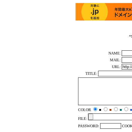
*
NAME:
MAIL:
URL:
TITLE:
COLOR
■
■
■
FILE:
PASSWORD:
COOK