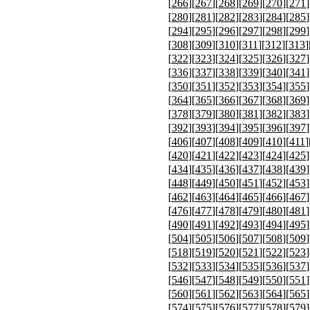
[
266
][
267
][
268
][
269
][
270
][
271
]
[
280
][
281
][
282
][
283
][
284
][
285
]
[
294
][
295
][
296
][
297
][
298
][
299
]
[
308
][
309
][
310
][
311
][
312
][
313
]
[
322
][
323
][
324
][
325
][
326
][
327
]
[
336
][
337
][
338
][
339
][
340
][
341
]
[
350
][
351
][
352
][
353
][
354
][
355
]
[
364
][
365
][
366
][
367
][
368
][
369
]
[
378
][
379
][
380
][
381
][
382
][
383
]
[
392
][
393
][
394
][
395
][
396
][
397
]
[
406
][
407
][
408
][
409
][
410
][
411
]
[
420
][
421
][
422
][
423
][
424
][
425
]
[
434
][
435
][
436
][
437
][
438
][
439
]
[
448
][
449
][
450
][
451
][
452
][
453
]
[
462
][
463
][
464
][
465
][
466
][
467
]
[
476
][
477
][
478
][
479
][
480
][
481
]
[
490
][
491
][
492
][
493
][
494
][
495
]
[
504
][
505
][
506
][
507
][
508
][
509
]
[
518
][
519
][
520
][
521
][
522
][
523
]
[
532
][
533
][
534
][
535
][
536
][
537
]
[
546
][
547
][
548
][
549
][
550
][
551
]
[
560
][
561
][
562
][
563
][
564
][
565
]
[
574
][
575
][
576
][
577
][
578
][
579
]