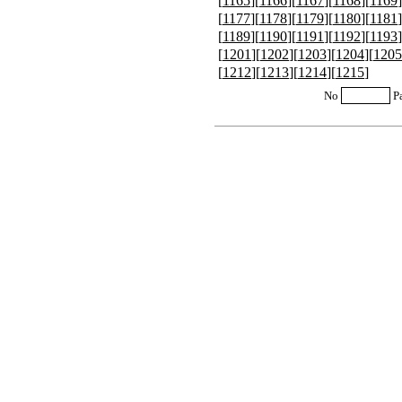
[
1165
][
1166
][
1167
][
1168
][
1169
]
[
1177
][
1178
][
1179
][
1180
][
1181
]
[
1189
][
1190
][
1191
][
1192
][
1193
]
[
1201
][
1202
][
1203
][
1204
][
1205
[
1212
][
1213
][
1214
][
1215
]
No
P