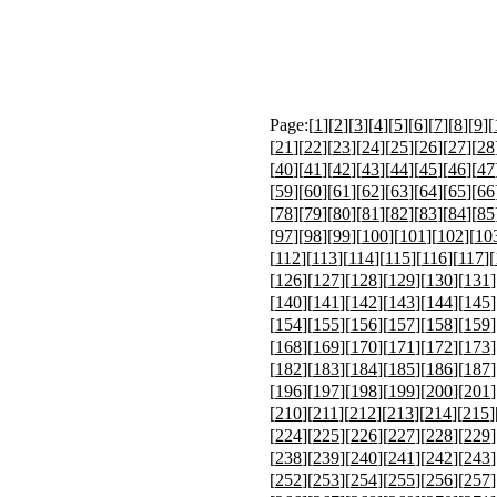
Page:[
1
][
2
][
3
][
4
][
5
][
6
][
7
][
8
][
9
][
[
21
][
22
][
23
][
24
][
25
][
26
][
27
][
28
[
40
][
41
][
42
][
43
][
44
][
45
][
46
][
47
[
59
][
60
][
61
][
62
][
63
][
64
][
65
][
66
[
78
][
79
][
80
][
81
][
82
][
83
][
84
][
85
[
97
][
98
][
99
][
100
][
101
][
102
][
10
[
112
][
113
][
114
][
115
][
116
][
117
][
[
126
][
127
][
128
][
129
][
130
][
131
]
[
140
][
141
][
142
][
143
][
144
][
145
]
[
154
][
155
][
156
][
157
][
158
][
159
]
[
168
][
169
][
170
][
171
][
172
][
173
]
[
182
][
183
][
184
][
185
][
186
][
187
]
[
196
][
197
][
198
][
199
][
200
][
201
]
[
210
][
211
][
212
][
213
][
214
][
215
]
[
224
][
225
][
226
][
227
][
228
][
229
]
[
238
][
239
][
240
][
241
][
242
][
243
]
[
252
][
253
][
254
][
255
][
256
][
257
]