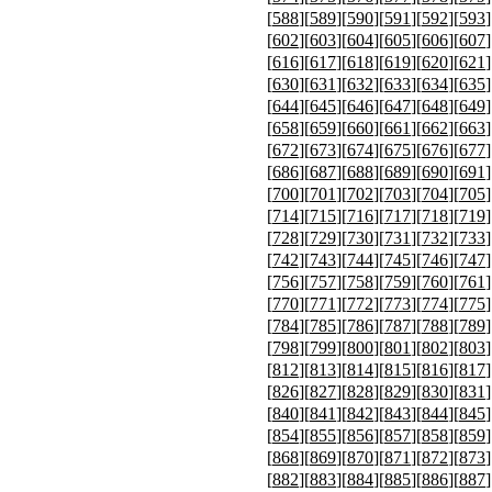
[
588
][
589
][
590
][
591
][
592
][
593
]
[
602
][
603
][
604
][
605
][
606
][
607
]
[
616
][
617
][
618
][
619
][
620
][
621
]
[
630
][
631
][
632
][
633
][
634
][
635
]
[
644
][
645
][
646
][
647
][
648
][
649
]
[
658
][
659
][
660
][
661
][
662
][
663
]
[
672
][
673
][
674
][
675
][
676
][
677
]
[
686
][
687
][
688
][
689
][
690
][
691
]
[
700
][
701
][
702
][
703
][
704
][
705
]
[
714
][
715
][
716
][
717
][
718
][
719
]
[
728
][
729
][
730
][
731
][
732
][
733
]
[
742
][
743
][
744
][
745
][
746
][
747
]
[
756
][
757
][
758
][
759
][
760
][
761
]
[
770
][
771
][
772
][
773
][
774
][
775
]
[
784
][
785
][
786
][
787
][
788
][
789
]
[
798
][
799
][
800
][
801
][
802
][
803
]
[
812
][
813
][
814
][
815
][
816
][
817
]
[
826
][
827
][
828
][
829
][
830
][
831
]
[
840
][
841
][
842
][
843
][
844
][
845
]
[
854
][
855
][
856
][
857
][
858
][
859
]
[
868
][
869
][
870
][
871
][
872
][
873
]
[
882
][
883
][
884
][
885
][
886
][
887
]