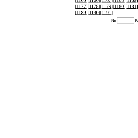
[
1165
][
1166
][
1167
][
1168
][
1169
]
[
1177
][
1178
][
1179
][
1180
][
1181
]
[
1189
][
1190
][
1191
]
No
P