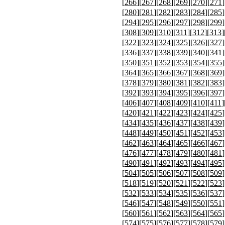
[
266
][
267
][
268
][
269
][
270
][
271
]
[
280
][
281
][
282
][
283
][
284
][
285
]
[
294
][
295
][
296
][
297
][
298
][
299
]
[
308
][
309
][
310
][
311
][
312
][
313
]
[
322
][
323
][
324
][
325
][
326
][
327
]
[
336
][
337
][
338
][
339
][
340
][
341
]
[
350
][
351
][
352
][
353
][
354
][
355
]
[
364
][
365
][
366
][
367
][
368
][
369
]
[
378
][
379
][
380
][
381
][
382
][
383
]
[
392
][
393
][
394
][
395
][
396
][
397
]
[
406
][
407
][
408
][
409
][
410
][
411
]
[
420
][
421
][
422
][
423
][
424
][
425
]
[
434
][
435
][
436
][
437
][
438
][
439
]
[
448
][
449
][
450
][
451
][
452
][
453
]
[
462
][
463
][
464
][
465
][
466
][
467
]
[
476
][
477
][
478
][
479
][
480
][
481
]
[
490
][
491
][
492
][
493
][
494
][
495
]
[
504
][
505
][
506
][
507
][
508
][
509
]
[
518
][
519
][
520
][
521
][
522
][
523
]
[
532
][
533
][
534
][
535
][
536
][
537
]
[
546
][
547
][
548
][
549
][
550
][
551
]
[
560
][
561
][
562
][
563
][
564
][
565
]
[
574
][
575
][
576
][
577
][
578
][
579
]