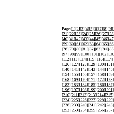
Page:[
1
][
2
][
3
][
4
][
5
][
6
][
7
][
8
][
9
][
[
21
][
22
][
23
][
24
][
25
][
26
][
27
][
28
[
40
][
41
][
42
][
43
][
44
][
45
][
46
][
47
[
59
][
60
][
61
][
62
][
63
][
64
][
65
][
66
[
78
][
79
][
80
][
81
][
82
][
83
][
84
][
85
[
97
][
98
][
99
][
100
][
101
][
102
][
10
[
112
][
113
][
114
][
115
][
116
][
117
][
[
126
][
127
][
128
][
129
][
130
][
131
]
[
140
][
141
][
142
][
143
][
144
][
145
]
[
154
][
155
][
156
][
157
][
158
][
159
]
[
168
][
169
][
170
][
171
][
172
][
173
]
[
182
][
183
][
184
][
185
][
186
][
187
]
[
196
][
197
][
198
][
199
][
200
][
201
]
[
210
][
211
][
212
][
213
][
214
][
215
]
[
224
][
225
][
226
][
227
][
228
][
229
]
[
238
][
239
][
240
][
241
][
242
][
243
]
[
252
][
253
][
254
][
255
][
256
][
257
]