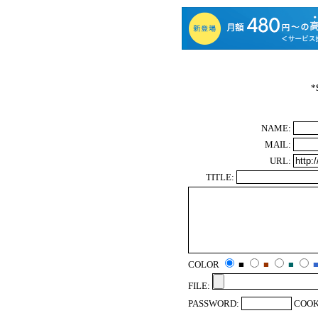
*
NAME:
MAIL:
URL:
TITLE:
COLOR
■
■
■
FILE:
PASSWORD:
COOK