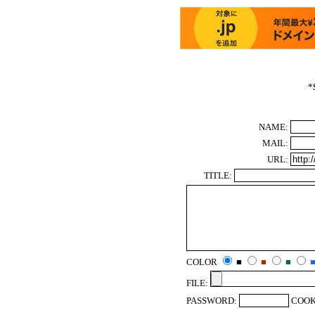
*
NAME:
MAIL:
URL:
TITLE:
COLOR
■
■
■
FILE:
PASSWORD:
COOK