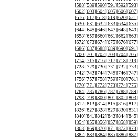
[
588
][
589
][
590
][
591
][
592
][
593
]
[
602
][
603
][
604
][
605
][
606
][
607
]
[
616
][
617
][
618
][
619
][
620
][
621
]
[
630
][
631
][
632
][
633
][
634
][
635
]
[
644
][
645
][
646
][
647
][
648
][
649
]
[
658
][
659
][
660
][
661
][
662
][
663
]
[
672
][
673
][
674
][
675
][
676
][
677
]
[
686
][
687
][
688
][
689
][
690
][
691
]
[
700
][
701
][
702
][
703
][
704
][
705
]
[
714
][
715
][
716
][
717
][
718
][
719
]
[
728
][
729
][
730
][
731
][
732
][
733
]
[
742
][
743
][
744
][
745
][
746
][
747
]
[
756
][
757
][
758
][
759
][
760
][
761
]
[
770
][
771
][
772
][
773
][
774
][
775
]
[
784
][
785
][
786
][
787
][
788
][
789
]
[
798
][
799
][
800
][
801
][
802
][
803
]
[
812
][
813
][
814
][
815
][
816
][
817
]
[
826
][
827
][
828
][
829
][
830
][
831
]
[
840
][
841
][
842
][
843
][
844
][
845
]
[
854
][
855
][
856
][
857
][
858
][
859
]
[
868
][
869
][
870
][
871
][
872
][
873
]
[
882
][
883
][
884
][
885
][
886
][
887
]