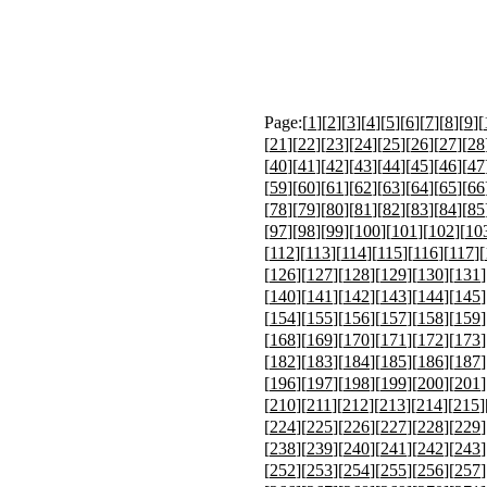
Page:[
1
][
2
][
3
][
4
][
5
][
6
][
7
][
8
][
9
][
[
21
][
22
][
23
][
24
][
25
][
26
][
27
][
28
[
40
][
41
][
42
][
43
][
44
][
45
][
46
][
47
[
59
][
60
][
61
][
62
][
63
][
64
][
65
][
66
[
78
][
79
][
80
][
81
][
82
][
83
][
84
][
85
[
97
][
98
][
99
][
100
][
101
][
102
][
10
[
112
][
113
][
114
][
115
][
116
][
117
][
[
126
][
127
][
128
][
129
][
130
][
131
]
[
140
][
141
][
142
][
143
][
144
][
145
]
[
154
][
155
][
156
][
157
][
158
][
159
]
[
168
][
169
][
170
][
171
][
172
][
173
]
[
182
][
183
][
184
][
185
][
186
][
187
]
[
196
][
197
][
198
][
199
][
200
][
201
]
[
210
][
211
][
212
][
213
][
214
][
215
]
[
224
][
225
][
226
][
227
][
228
][
229
]
[
238
][
239
][
240
][
241
][
242
][
243
]
[
252
][
253
][
254
][
255
][
256
][
257
]