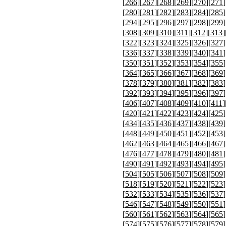
[
266
][
267
][
268
][
269
][
270
][
271
]
[
280
][
281
][
282
][
283
][
284
][
285
]
[
294
][
295
][
296
][
297
][
298
][
299
]
[
308
][
309
][
310
][
311
][
312
][
313
]
[
322
][
323
][
324
][
325
][
326
][
327
]
[
336
][
337
][
338
][
339
][
340
][
341
]
[
350
][
351
][
352
][
353
][
354
][
355
]
[
364
][
365
][
366
][
367
][
368
][
369
]
[
378
][
379
][
380
][
381
][
382
][
383
]
[
392
][
393
][
394
][
395
][
396
][
397
]
[
406
][
407
][
408
][
409
][
410
][
411
]
[
420
][
421
][
422
][
423
][
424
][
425
]
[
434
][
435
][
436
][
437
][
438
][
439
]
[
448
][
449
][
450
][
451
][
452
][
453
]
[
462
][
463
][
464
][
465
][
466
][
467
]
[
476
][
477
][
478
][
479
][
480
][
481
]
[
490
][
491
][
492
][
493
][
494
][
495
]
[
504
][
505
][
506
][
507
][
508
][
509
]
[
518
][
519
][
520
][
521
][
522
][
523
]
[
532
][
533
][
534
][
535
][
536
][
537
]
[
546
][
547
][
548
][
549
][
550
][
551
]
[
560
][
561
][
562
][
563
][
564
][
565
]
[
574
][
575
][
576
][
577
][
578
][
579
]