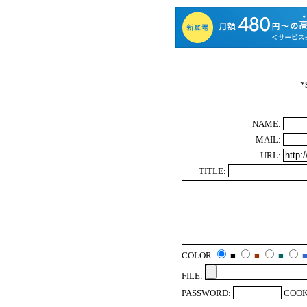
*
NAME:
MAIL:
URL:
TITLE:
COLOR
■
■
■
FILE:
PASSWORD:
COOK