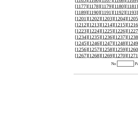
[
1165
][
1166
][
1167
][
1168
][
1169
]
[
1177
][
1178
][
1179
][
1180
][
1181
]
[
1189
][
1190
][
1191
][
1192
][
1193
]
[
1201
][
1202
][
1203
][
1204
][
1205
[
1212
][
1213
][
1214
][
1215
][
1216
[
1223
][
1224
][
1225
][
1226
][
1227
[
1234
][
1235
][
1236
][
1237
][
1238
[
1245
][
1246
][
1247
][
1248
][
1249
[
1256
][
1257
][
1258
][
1259
][
1260
[
1267
][
1268
][
1269
][
1270
][
1271
No
P