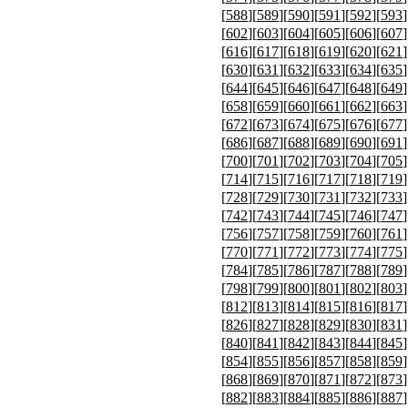
[
588
][
589
][
590
][
591
][
592
][
593
]
[
602
][
603
][
604
][
605
][
606
][
607
]
[
616
][
617
][
618
][
619
][
620
][
621
]
[
630
][
631
][
632
][
633
][
634
][
635
]
[
644
][
645
][
646
][
647
][
648
][
649
]
[
658
][
659
][
660
][
661
][
662
][
663
]
[
672
][
673
][
674
][
675
][
676
][
677
]
[
686
][
687
][
688
][
689
][
690
][
691
]
[
700
][
701
][
702
][
703
][
704
][
705
]
[
714
][
715
][
716
][
717
][
718
][
719
]
[
728
][
729
][
730
][
731
][
732
][
733
]
[
742
][
743
][
744
][
745
][
746
][
747
]
[
756
][
757
][
758
][
759
][
760
][
761
]
[
770
][
771
][
772
][
773
][
774
][
775
]
[
784
][
785
][
786
][
787
][
788
][
789
]
[
798
][
799
][
800
][
801
][
802
][
803
]
[
812
][
813
][
814
][
815
][
816
][
817
]
[
826
][
827
][
828
][
829
][
830
][
831
]
[
840
][
841
][
842
][
843
][
844
][
845
]
[
854
][
855
][
856
][
857
][
858
][
859
]
[
868
][
869
][
870
][
871
][
872
][
873
]
[
882
][
883
][
884
][
885
][
886
][
887
]