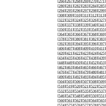
[
266
][
267
][
268
][
269
][
270
][
271
]
[
280
][
281
][
282
][
283
][
284
][
285
]
[
294
][
295
][
296
][
297
][
298
][
299
]
[
308
][
309
][
310
][
311
][
312
][
313
]
[
322
][
323
][
324
][
325
][
326
][
327
]
[
336
][
337
][
338
][
339
][
340
][
341
]
[
350
][
351
][
352
][
353
][
354
][
355
]
[
364
][
365
][
366
][
367
][
368
][
369
]
[
378
][
379
][
380
][
381
][
382
][
383
]
[
392
][
393
][
394
][
395
][
396
][
397
]
[
406
][
407
][
408
][
409
][
410
][
411
]
[
420
][
421
][
422
][
423
][
424
][
425
]
[
434
][
435
][
436
][
437
][
438
][
439
]
[
448
][
449
][
450
][
451
][
452
][
453
]
[
462
][
463
][
464
][
465
][
466
][
467
]
[
476
][
477
][
478
][
479
][
480
][
481
]
[
490
][
491
][
492
][
493
][
494
][
495
]
[
504
][
505
][
506
][
507
][
508
][
509
]
[
518
][
519
][
520
][
521
][
522
][
523
]
[
532
][
533
][
534
][
535
][
536
][
537
]
[
546
][
547
][
548
][
549
][
550
][
551
]
[
560
][
561
][
562
][
563
][
564
][
565
]
[
574
][
575
][
576
][
577
][
578
][
579
]