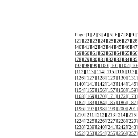
Page:[
1
][
2
][
3
][
4
][
5
][
6
][
7
][
8
][
9
][
[
21
][
22
][
23
][
24
][
25
][
26
][
27
][
28
[
40
][
41
][
42
][
43
][
44
][
45
][
46
][
47
[
59
][
60
][
61
][
62
][
63
][
64
][
65
][
66
[
78
][
79
][
80
][
81
][
82
][
83
][
84
][
85
[
97
][
98
][
99
][
100
][
101
][
102
][
10
[
112
][
113
][
114
][
115
][
116
][
117
][
[
126
][
127
][
128
][
129
][
130
][
131
]
[
140
][
141
][
142
][
143
][
144
][
145
]
[
154
][
155
][
156
][
157
][
158
][
159
]
[
168
][
169
][
170
][
171
][
172
][
173
]
[
182
][
183
][
184
][
185
][
186
][
187
]
[
196
][
197
][
198
][
199
][
200
][
201
]
[
210
][
211
][
212
][
213
][
214
][
215
]
[
224
][
225
][
226
][
227
][
228
][
229
]
[
238
][
239
][
240
][
241
][
242
][
243
]
[
252
][
253
][
254
][
255
][
256
][
257
]