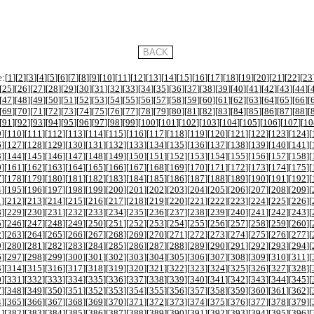
:[
1
][
2
][
3
][
4
][
5
][
6
][
7
][
8
][
9
][
10
][
11
][
12
][
13
][
14
][
15
][
16
][
17
][
18
][
19
][
20
][
21
][
22
][
23
[
25
][
26
][
27
][
28
][
29
][
30
][
31
][
32
][
33
][
34
][
35
][
36
][
37
][
38
][
39
][
40
][
41
][
42
][
43
][
44
][
[
47
][
48
][
49
][
50
][
51
][
52
][
53
][
54
][
55
][
56
][
57
][
58
][
59
][
60
][
61
][
62
][
63
][
64
][
65
][
66
][
[
69
][
70
][
71
][
72
][
73
][
74
][
75
][
76
][
77
][
78
][
79
][
80
][
81
][
82
][
83
][
84
][
85
][
86
][
87
][
88
][
[
91
][
92
][
93
][
94
][
95
][
96
][
97
][
98
][
99
][
100
][
101
][
102
][
103
][
104
][
105
][
106
][
107
][
10
9
][
110
][
111
][
112
][
113
][
114
][
115
][
116
][
117
][
118
][
119
][
120
][
121
][
122
][
123
][
124
][
6
][
127
][
128
][
129
][
130
][
131
][
132
][
133
][
134
][
135
][
136
][
137
][
138
][
139
][
140
][
141
][
3
][
144
][
145
][
146
][
147
][
148
][
149
][
150
][
151
][
152
][
153
][
154
][
155
][
156
][
157
][
158
][
0
][
161
][
162
][
163
][
164
][
165
][
166
][
167
][
168
][
169
][
170
][
171
][
172
][
173
][
174
][
175
][
7
][
178
][
179
][
180
][
181
][
182
][
183
][
184
][
185
][
186
][
187
][
188
][
189
][
190
][
191
][
192
][
4
][
195
][
196
][
197
][
198
][
199
][
200
][
201
][
202
][
203
][
204
][
205
][
206
][
207
][
208
][
209
][
1
][
212
][
213
][
214
][
215
][
216
][
217
][
218
][
219
][
220
][
221
][
222
][
223
][
224
][
225
][
226
][
8
][
229
][
230
][
231
][
232
][
233
][
234
][
235
][
236
][
237
][
238
][
239
][
240
][
241
][
242
][
243
][
5
][
246
][
247
][
248
][
249
][
250
][
251
][
252
][
253
][
254
][
255
][
256
][
257
][
258
][
259
][
260
][
2
][
263
][
264
][
265
][
266
][
267
][
268
][
269
][
270
][
271
][
272
][
273
][
274
][
275
][
276
][
277
][
9
][
280
][
281
][
282
][
283
][
284
][
285
][
286
][
287
][
288
][
289
][
290
][
291
][
292
][
293
][
294
][
6
][
297
][
298
][
299
][
300
][
301
][
302
][
303
][
304
][
305
][
306
][
307
][
308
][
309
][
310
][
311
][
3
][
314
][
315
][
316
][
317
][
318
][
319
][
320
][
321
][
322
][
323
][
324
][
325
][
326
][
327
][
328
][
0
][
331
][
332
][
333
][
334
][
335
][
336
][
337
][
338
][
339
][
340
][
341
][
342
][
343
][
344
][
345
][
7
][
348
][
349
][
350
][
351
][
352
][
353
][
354
][
355
][
356
][
357
][
358
][
359
][
360
][
361
][
362
][
4
][
365
][
366
][
367
][
368
][
369
][
370
][
371
][
372
][
373
][
374
][
375
][
376
][
377
][
378
][
379
][
1
][
382
][
383
][
384
][
385
][
386
][
387
][
388
][
389
][
390
][
391
][
392
][
393
][
394
][
395
][
396
][