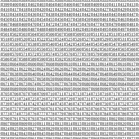
8
][
399
][
400
][
401
][
402
][
403
][
404
][
405
][
406
][
407
][
408
][
409
][
410
][
411
][
412
][
413
][
5
][
416
][
417
][
418
][
419
][
420
][
421
][
422
][
423
][
424
][
425
][
426
][
427
][
428
][
429
][
430
][
2
][
433
][
434
][
435
][
436
][
437
][
438
][
439
][
440
][
441
][
442
][
443
][
444
][
445
][
446
][
447
][
9
][
450
][
451
][
452
][
453
][
454
][
455
][
456
][
457
][
458
][
459
][
460
][
461
][
462
][
463
][
464
][
6
][
467
][
468
][
469
][
470
][
471
][
472
][
473
][
474
][
475
][
476
][
477
][
478
][
479
][
480
][
481
][
3
][
484
][
485
][
486
][
487
][
488
][
489
][
490
][
491
][
492
][
493
][
494
][
495
][
496
][
497
][
498
][
0
][
501
][
502
][
503
][
504
][
505
][
506
][
507
][
508
][
509
][
510
][
511
][
512
][
513
][
514
][
515
][
7
][
518
][
519
][
520
][
521
][
522
][
523
][
524
][
525
][
526
][
527
][
528
][
529
][
530
][
531
][
532
][
4
][
535
][
536
][
537
][
538
][
539
][
540
][
541
][
542
][
543
][
544
][
545
][
546
][
547
][
548
][
549
][
1
][
552
][
553
][
554
][
555
][
556
][
557
][
558
][
559
][
560
][
561
][
562
][
563
][
564
][
565
][
566
][
8
][
569
][
570
][
571
][
572
][
573
][
574
][
575
][
576
][
577
][
578
][
579
][
580
][
581
][
582
][
583
][
5
][
586
][
587
][
588
][
589
][
590
][
591
][
592
][
593
][
594
][
595
][
596
][
597
][
598
][
599
][
600
][
2
][
603
][
604
][
605
][
606
][
607
][
608
][
609
][
610
][
611
][
612
][
613
][
614
][
615
][
616
][
617
][
9
][
620
][
621
][
622
][
623
][
624
][
625
][
626
][
627
][
628
][
629
][
630
][
631
][
632
][
633
][
634
][
6
][
637
][
638
][
639
][
640
][
641
][
642
][
643
][
644
][
645
][
646
][
647
][
648
][
649
][
650
][
651
][
3
][
654
][
655
][
656
][
657
][
658
][
659
][
660
][
661
][
662
][
663
][
664
][
665
][
666
][
667
][
668
][
0
][
671
][
672
][
673
][
674
][
675
][
676
][
677
][
678
][
679
][
680
][
681
][
682
][
683
][
684
][
685
][
7
][
688
][
689
][
690
][
691
][
692
][
693
][
694
][
695
][
696
][
697
][
698
][
699
][
700
][
701
][
702
][
4
][
705
][
706
][
707
][
708
][
709
][
710
][
711
][
712
][
713
][
714
][
715
][
716
][
717
][
718
][
719
][
1
][
722
][
723
][
724
][
725
][
726
][
727
][
728
][
729
][
730
][
731
][
732
][
733
][
734
][
735
][
736
][
8
][
739
][
740
][
741
][
742
][
743
][
744
][
745
][
746
][
747
][
748
][
749
][
750
][
751
][
752
][
753
][
5
][
756
][
757
][
758
][
759
][
760
][
761
][
762
][
763
][
764
][
765
][
766
][
767
][
768
][
769
][
770
][
2
][
773
][
774
][
775
][
776
][
777
][
778
][
779
][
780
][
781
][
782
][
783
][
784
][
785
][
786
][
787
][
9
][
790
][
791
][
792
][
793
][
794
][
795
][
796
][
797
][
798
][
799
][
800
][
801
][
802
][
803
][
804
][
6
][
807
][
808
][
809
][
810
][
811
][
812
][
813
][
814
][
815
][
816
][
817
][
818
][
819
][
820
][
821
][
3
][
824
][
825
][
826
][
827
][
828
][
829
][
830
][
831
][
832
][
833
][
834
][
835
][
836
][
837
][
838
][
0
][
841
][
842
][
843
][
844
][
845
][
846
][
847
][
848
][
849
][
850
][
851
][
852
][
853
][
854
][
855
][
7
][
858
][
859
][
860
][
861
][
862
][
863
][
864
][
865
][
866
][
867
][
868
][
869
][
870
][
871
][
872
][