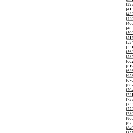
[
39
[
41
[
43
[
44
[
46
[
48
[
50
[
51
[
53
[
55
[
56
[
58
[
60
[
61
[
63
[
65
[
67
[
68
[
70
[
72
[
73
[
75
[
77
[
78
[
80
[
82
[
84
[
85