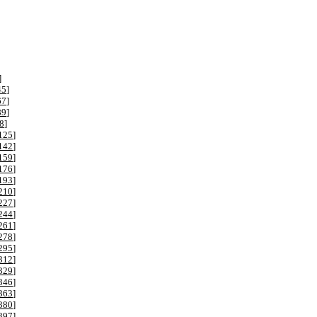
]
45
]
67
]
89
]
8
]
125
]
142
]
159
]
176
]
193
]
210
]
227
]
244
]
261
]
278
]
295
]
312
]
329
]
346
]
363
]
380
]
397
]