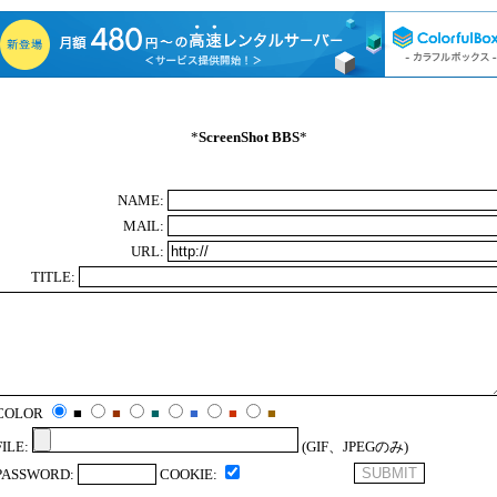
*
ScreenShot BBS
*
NAME:
MAIL:
URL:
TITLE:
COLOR
■
■
■
■
■
■
FILE:
(GIF、JPEGのみ)
PASSWORD:
COOKIE: