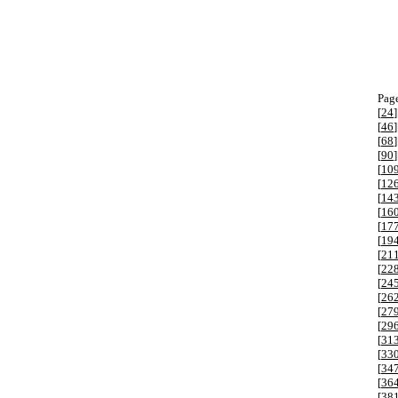
Page
[
24
]
[
46
]
[
68
]
[
90
]
[
10
[
12
[
14
[
16
[
17
[
19
[
21
[
22
[
24
[
26
[
27
[
29
[
31
[
33
[
34
[
36
[
38