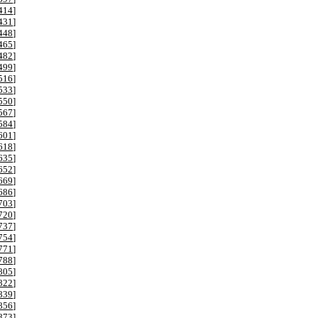
414
]
431
]
448
]
465
]
482
]
499
]
516
]
533
]
550
]
567
]
584
]
601
]
618
]
635
]
652
]
669
]
686
]
703
]
720
]
737
]
754
]
771
]
788
]
805
]
822
]
839
]
856
]
873
]