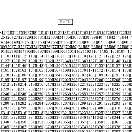
:[
1
][
2
][
3
][
4
][
5
][
6
][
7
][
8
][
9
][
10
][
11
][
12
][
13
][
14
][
15
][
16
][
17
][
18
][
19
][
20
][
21
][
22
][
23
[
25
][
26
][
27
][
28
][
29
][
30
][
31
][
32
][
33
][
34
][
35
][
36
][
37
][
38
][
39
][
40
][
41
][
42
][
43
][
44
][
[
47
][
48
][
49
][
50
][
51
][
52
][
53
][
54
][
55
][
56
][
57
][
58
][
59
][
60
][
61
][
62
][
63
][
64
][
65
][
66
][
[
69
][
70
][
71
][
72
][
73
][
74
][
75
][
76
][
77
][
78
][
79
][
80
][
81
][
82
][
83
][
84
][
85
][
86
][
87
][
88
][
[
91
][
92
][
93
][
94
][
95
][
96
][
97
][
98
][
99
][
100
][
101
][
102
][
103
][
104
][
105
][
106
][
107
][
10
9
][
110
][
111
][
112
][
113
][
114
][
115
][
116
][
117
][
118
][
119
][
120
][
121
][
122
][
123
][
124
][
6
][
127
][
128
][
129
][
130
][
131
][
132
][
133
][
134
][
135
][
136
][
137
][
138
][
139
][
140
][
141
][
3
][
144
][
145
][
146
][
147
][
148
][
149
][
150
][
151
][
152
][
153
][
154
][
155
][
156
][
157
][
158
][
0
][
161
][
162
][
163
][
164
][
165
][
166
][
167
][
168
][
169
][
170
][
171
][
172
][
173
][
174
][
175
][
7
][
178
][
179
][
180
][
181
][
182
][
183
][
184
][
185
][
186
][
187
][
188
][
189
][
190
][
191
][
192
][
4
][
195
][
196
][
197
][
198
][
199
][
200
][
201
][
202
][
203
][
204
][
205
][
206
][
207
][
208
][
209
][
1
][
212
][
213
][
214
][
215
][
216
][
217
][
218
][
219
][
220
][
221
][
222
][
223
][
224
][
225
][
226
][
8
][
229
][
230
][
231
][
232
][
233
][
234
][
235
][
236
][
237
][
238
][
239
][
240
][
241
][
242
][
243
][
5
][
246
][
247
][
248
][
249
][
250
][
251
][
252
][
253
][
254
][
255
][
256
][
257
][
258
][
259
][
260
][
2
][
263
][
264
][
265
][
266
][
267
][
268
][
269
][
270
][
271
][
272
][
273
][
274
][
275
][
276
][
277
][
9
][
280
][
281
][
282
][
283
][
284
][
285
][
286
][
287
][
288
][
289
][
290
][
291
][
292
][
293
][
294
][
6
][
297
][
298
][
299
][
300
][
301
][
302
][
303
][
304
][
305
][
306
][
307
][
308
][
309
][
310
][
311
][
3
][
314
][
315
][
316
][
317
][
318
][
319
][
320
][
321
][
322
][
323
][
324
][
325
][
326
][
327
][
328
][
0
][
331
][
332
][
333
][
334
][
335
][
336
][
337
][
338
][
339
][
340
][
341
][
342
][
343
][
344
][
345
][
7
][
348
][
349
][
350
][
351
][
352
][
353
][
354
][
355
][
356
][
357
][
358
][
359
][
360
][
361
][
362
][
4
][
365
][
366
][
367
][
368
][
369
][
370
][
371
][
372
][
373
][
374
][
375
][
376
][
377
][
378
][
379
][
1
][
382
][
383
][
384
][
385
][
386
][
387
][
388
][
389
][
390
][
391
][
392
][
393
][
394
][
395
][
396
][