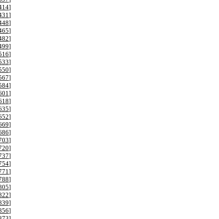
414
]
431
]
448
]
465
]
482
]
499
]
516
]
533
]
550
]
567
]
584
]
601
]
618
]
635
]
652
]
669
]
686
]
703
]
720
]
737
]
754
]
771
]
788
]
805
]
822
]
839
]
856
]
873
]