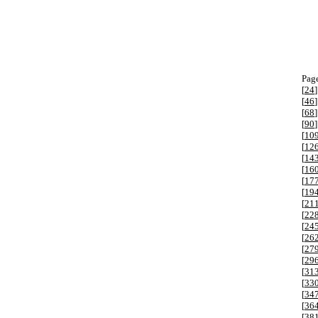
Page
[
24
]
[
46
]
[
68
]
[
90
]
[
10
[
12
[
14
[
16
[
17
[
19
[
21
[
22
[
24
[
26
[
27
[
29
[
31
[
33
[
34
[
36
[
38