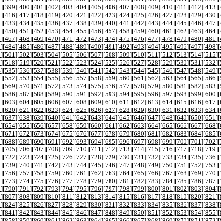
8
][
399
][
400
][
401
][
402
][
403
][
404
][
405
][
406
][
407
][
408
][
409
][
410
][
411
][
412
][
413
][
5
][
416
][
417
][
418
][
419
][
420
][
421
][
422
][
423
][
424
][
425
][
426
][
427
][
428
][
429
][
430
][
2
][
433
][
434
][
435
][
436
][
437
][
438
][
439
][
440
][
441
][
442
][
443
][
444
][
445
][
446
][
447
][
9
][
450
][
451
][
452
][
453
][
454
][
455
][
456
][
457
][
458
][
459
][
460
][
461
][
462
][
463
][
464
][
6
][
467
][
468
][
469
][
470
][
471
][
472
][
473
][
474
][
475
][
476
][
477
][
478
][
479
][
480
][
481
][
3
][
484
][
485
][
486
][
487
][
488
][
489
][
490
][
491
][
492
][
493
][
494
][
495
][
496
][
497
][
498
][
0
][
501
][
502
][
503
][
504
][
505
][
506
][
507
][
508
][
509
][
510
][
511
][
512
][
513
][
514
][
515
][
7
][
518
][
519
][
520
][
521
][
522
][
523
][
524
][
525
][
526
][
527
][
528
][
529
][
530
][
531
][
532
][
4
][
535
][
536
][
537
][
538
][
539
][
540
][
541
][
542
][
543
][
544
][
545
][
546
][
547
][
548
][
549
][
1
][
552
][
553
][
554
][
555
][
556
][
557
][
558
][
559
][
560
][
561
][
562
][
563
][
564
][
565
][
566
][
8
][
569
][
570
][
571
][
572
][
573
][
574
][
575
][
576
][
577
][
578
][
579
][
580
][
581
][
582
][
583
][
5
][
586
][
587
][
588
][
589
][
590
][
591
][
592
][
593
][
594
][
595
][
596
][
597
][
598
][
599
][
600
][
2
][
603
][
604
][
605
][
606
][
607
][
608
][
609
][
610
][
611
][
612
][
613
][
614
][
615
][
616
][
617
][
9
][
620
][
621
][
622
][
623
][
624
][
625
][
626
][
627
][
628
][
629
][
630
][
631
][
632
][
633
][
634
][
6
][
637
][
638
][
639
][
640
][
641
][
642
][
643
][
644
][
645
][
646
][
647
][
648
][
649
][
650
][
651
][
3
][
654
][
655
][
656
][
657
][
658
][
659
][
660
][
661
][
662
][
663
][
664
][
665
][
666
][
667
][
668
][
0
][
671
][
672
][
673
][
674
][
675
][
676
][
677
][
678
][
679
][
680
][
681
][
682
][
683
][
684
][
685
][
7
][
688
][
689
][
690
][
691
][
692
][
693
][
694
][
695
][
696
][
697
][
698
][
699
][
700
][
701
][
702
][
4
][
705
][
706
][
707
][
708
][
709
][
710
][
711
][
712
][
713
][
714
][
715
][
716
][
717
][
718
][
719
][
1
][
722
][
723
][
724
][
725
][
726
][
727
][
728
][
729
][
730
][
731
][
732
][
733
][
734
][
735
][
736
][
8
][
739
][
740
][
741
][
742
][
743
][
744
][
745
][
746
][
747
][
748
][
749
][
750
][
751
][
752
][
753
][
5
][
756
][
757
][
758
][
759
][
760
][
761
][
762
][
763
][
764
][
765
][
766
][
767
][
768
][
769
][
770
][
2
][
773
][
774
][
775
][
776
][
777
][
778
][
779
][
780
][
781
][
782
][
783
][
784
][
785
][
786
][
787
][
9
][
790
][
791
][
792
][
793
][
794
][
795
][
796
][
797
][
798
][
799
][
800
][
801
][
802
][
803
][
804
][
6
][
807
][
808
][
809
][
810
][
811
][
812
][
813
][
814
][
815
][
816
][
817
][
818
][
819
][
820
][
821
][
3
][
824
][
825
][
826
][
827
][
828
][
829
][
830
][
831
][
832
][
833
][
834
][
835
][
836
][
837
][
838
][
0
][
841
][
842
][
843
][
844
][
845
][
846
][
847
][
848
][
849
][
850
][
851
][
852
][
853
][
854
][
855
][
7
][
858
][
859
][
860
][
861
][
862
][
863
][
864
][
865
][
866
][
867
][
868
][
869
][
870
][
871
][
872
][