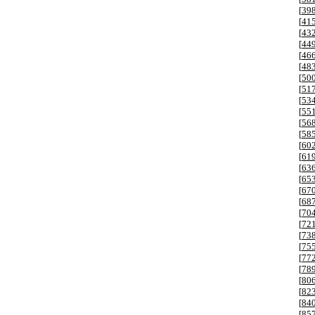
[
39
[
41
[
43
[
44
[
46
[
48
[
50
[
51
[
53
[
55
[
56
[
58
[
60
[
61
[
63
[
65
[
67
[
68
[
70
[
72
[
73
[
75
[
77
[
78
[
80
[
82
[
84
[
85