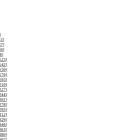
]
45
]
67
]
89
]
8
]
125
]
142
]
159
]
176
]
193
]
210
]
227
]
244
]
261
]
278
]
295
]
312
]
329
]
346
]
363
]
380
]
397
]