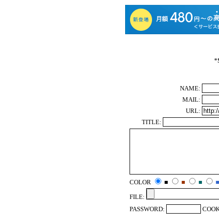
*
NAME:
MAIL:
URL:
TITLE:
COLOR
■
■
■
FILE:
PASSWORD:
COOK