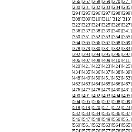
[
266
][
267
][
268
][
269
][
270
][
271
]
[
280
][
281
][
282
][
283
][
284
][
285
]
[
294
][
295
][
296
][
297
][
298
][
299
]
[
308
][
309
][
310
][
311
][
312
][
313
]
[
322
][
323
][
324
][
325
][
326
][
327
]
[
336
][
337
][
338
][
339
][
340
][
341
]
[
350
][
351
][
352
][
353
][
354
][
355
]
[
364
][
365
][
366
][
367
][
368
][
369
]
[
378
][
379
][
380
][
381
][
382
][
383
]
[
392
][
393
][
394
][
395
][
396
][
397
]
[
406
][
407
][
408
][
409
][
410
][
411
]
[
420
][
421
][
422
][
423
][
424
][
425
]
[
434
][
435
][
436
][
437
][
438
][
439
]
[
448
][
449
][
450
][
451
][
452
][
453
]
[
462
][
463
][
464
][
465
][
466
][
467
]
[
476
][
477
][
478
][
479
][
480
][
481
]
[
490
][
491
][
492
][
493
][
494
][
495
]
[
504
][
505
][
506
][
507
][
508
][
509
]
[
518
][
519
][
520
][
521
][
522
][
523
]
[
532
][
533
][
534
][
535
][
536
][
537
]
[
546
][
547
][
548
][
549
][
550
][
551
]
[
560
][
561
][
562
][
563
][
564
][
565
]
[
574
][
575
][
576
][
577
][
578
][
579
]