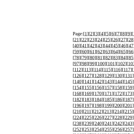
Page:[
1
][
2
][
3
][
4
][
5
][
6
][
7
][
8
][
9
][
[
21
][
22
][
23
][
24
][
25
][
26
][
27
][
28
[
40
][
41
][
42
][
43
][
44
][
45
][
46
][
47
[
59
][
60
][
61
][
62
][
63
][
64
][
65
][
66
[
78
][
79
][
80
][
81
][
82
][
83
][
84
][
85
[
97
][
98
][
99
][
100
][
101
][
102
][
10
[
112
][
113
][
114
][
115
][
116
][
117
][
[
126
][
127
][
128
][
129
][
130
][
131
]
[
140
][
141
][
142
][
143
][
144
][
145
]
[
154
][
155
][
156
][
157
][
158
][
159
]
[
168
][
169
][
170
][
171
][
172
][
173
]
[
182
][
183
][
184
][
185
][
186
][
187
]
[
196
][
197
][
198
][
199
][
200
][
201
]
[
210
][
211
][
212
][
213
][
214
][
215
]
[
224
][
225
][
226
][
227
][
228
][
229
]
[
238
][
239
][
240
][
241
][
242
][
243
]
[
252
][
253
][
254
][
255
][
256
][
257
]