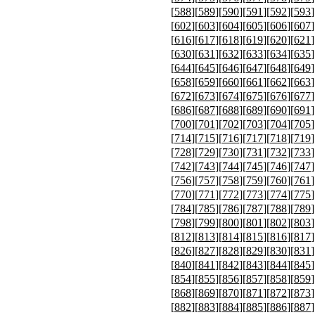
[
588
][
589
][
590
][
591
][
592
][
593
]
[
602
][
603
][
604
][
605
][
606
][
607
]
[
616
][
617
][
618
][
619
][
620
][
621
]
[
630
][
631
][
632
][
633
][
634
][
635
]
[
644
][
645
][
646
][
647
][
648
][
649
]
[
658
][
659
][
660
][
661
][
662
][
663
]
[
672
][
673
][
674
][
675
][
676
][
677
]
[
686
][
687
][
688
][
689
][
690
][
691
]
[
700
][
701
][
702
][
703
][
704
][
705
]
[
714
][
715
][
716
][
717
][
718
][
719
]
[
728
][
729
][
730
][
731
][
732
][
733
]
[
742
][
743
][
744
][
745
][
746
][
747
]
[
756
][
757
][
758
][
759
][
760
][
761
]
[
770
][
771
][
772
][
773
][
774
][
775
]
[
784
][
785
][
786
][
787
][
788
][
789
]
[
798
][
799
][
800
][
801
][
802
][
803
]
[
812
][
813
][
814
][
815
][
816
][
817
]
[
826
][
827
][
828
][
829
][
830
][
831
]
[
840
][
841
][
842
][
843
][
844
][
845
]
[
854
][
855
][
856
][
857
][
858
][
859
]
[
868
][
869
][
870
][
871
][
872
][
873
]
[
882
][
883
][
884
][
885
][
886
][
887
]