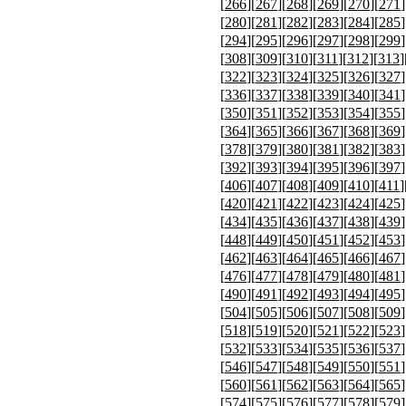
[
266
][
267
][
268
][
269
][
270
][
271
]
[
280
][
281
][
282
][
283
][
284
][
285
]
[
294
][
295
][
296
][
297
][
298
][
299
]
[
308
][
309
][
310
][
311
][
312
][
313
]
[
322
][
323
][
324
][
325
][
326
][
327
]
[
336
][
337
][
338
][
339
][
340
][
341
]
[
350
][
351
][
352
][
353
][
354
][
355
]
[
364
][
365
][
366
][
367
][
368
][
369
]
[
378
][
379
][
380
][
381
][
382
][
383
]
[
392
][
393
][
394
][
395
][
396
][
397
]
[
406
][
407
][
408
][
409
][
410
][
411
]
[
420
][
421
][
422
][
423
][
424
][
425
]
[
434
][
435
][
436
][
437
][
438
][
439
]
[
448
][
449
][
450
][
451
][
452
][
453
]
[
462
][
463
][
464
][
465
][
466
][
467
]
[
476
][
477
][
478
][
479
][
480
][
481
]
[
490
][
491
][
492
][
493
][
494
][
495
]
[
504
][
505
][
506
][
507
][
508
][
509
]
[
518
][
519
][
520
][
521
][
522
][
523
]
[
532
][
533
][
534
][
535
][
536
][
537
]
[
546
][
547
][
548
][
549
][
550
][
551
]
[
560
][
561
][
562
][
563
][
564
][
565
]
[
574
][
575
][
576
][
577
][
578
][
579
]