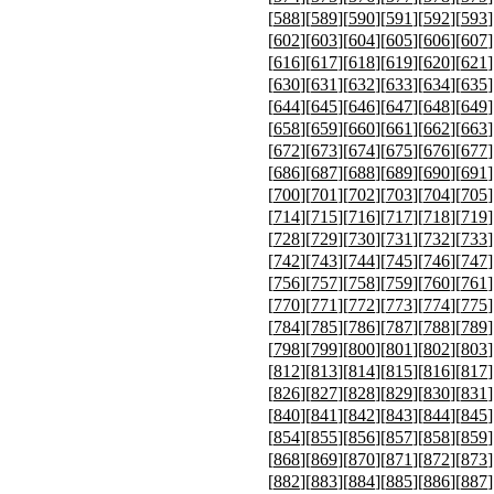
[
588
][
589
][
590
][
591
][
592
][
593
]
[
602
][
603
][
604
][
605
][
606
][
607
]
[
616
][
617
][
618
][
619
][
620
][
621
]
[
630
][
631
][
632
][
633
][
634
][
635
]
[
644
][
645
][
646
][
647
][
648
][
649
]
[
658
][
659
][
660
][
661
][
662
][
663
]
[
672
][
673
][
674
][
675
][
676
][
677
]
[
686
][
687
][
688
][
689
][
690
][
691
]
[
700
][
701
][
702
][
703
][
704
][
705
]
[
714
][
715
][
716
][
717
][
718
][
719
]
[
728
][
729
][
730
][
731
][
732
][
733
]
[
742
][
743
][
744
][
745
][
746
][
747
]
[
756
][
757
][
758
][
759
][
760
][
761
]
[
770
][
771
][
772
][
773
][
774
][
775
]
[
784
][
785
][
786
][
787
][
788
][
789
]
[
798
][
799
][
800
][
801
][
802
][
803
]
[
812
][
813
][
814
][
815
][
816
][
817
]
[
826
][
827
][
828
][
829
][
830
][
831
]
[
840
][
841
][
842
][
843
][
844
][
845
]
[
854
][
855
][
856
][
857
][
858
][
859
]
[
868
][
869
][
870
][
871
][
872
][
873
]
[
882
][
883
][
884
][
885
][
886
][
887
]