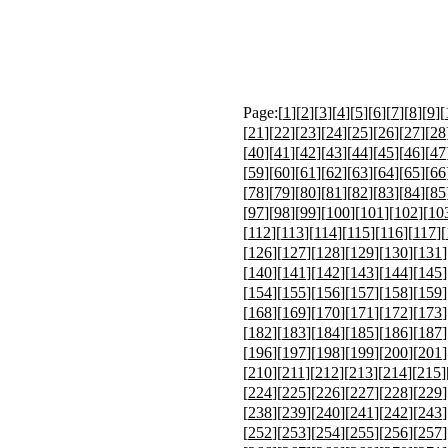
Page:[
1
][
2
][
3
][
4
][
5
][
6
][
7
][
8
][
9
][
[
21
][
22
][
23
][
24
][
25
][
26
][
27
][
28
[
40
][
41
][
42
][
43
][
44
][
45
][
46
][
47
[
59
][
60
][
61
][
62
][
63
][
64
][
65
][
66
[
78
][
79
][
80
][
81
][
82
][
83
][
84
][
85
[
97
][
98
][
99
][
100
][
101
][
102
][
10
[
112
][
113
][
114
][
115
][
116
][
117
][
[
126
][
127
][
128
][
129
][
130
][
131
]
[
140
][
141
][
142
][
143
][
144
][
145
]
[
154
][
155
][
156
][
157
][
158
][
159
]
[
168
][
169
][
170
][
171
][
172
][
173
]
[
182
][
183
][
184
][
185
][
186
][
187
]
[
196
][
197
][
198
][
199
][
200
][
201
]
[
210
][
211
][
212
][
213
][
214
][
215
]
[
224
][
225
][
226
][
227
][
228
][
229
]
[
238
][
239
][
240
][
241
][
242
][
243
]
[
252
][
253
][
254
][
255
][
256
][
257
]