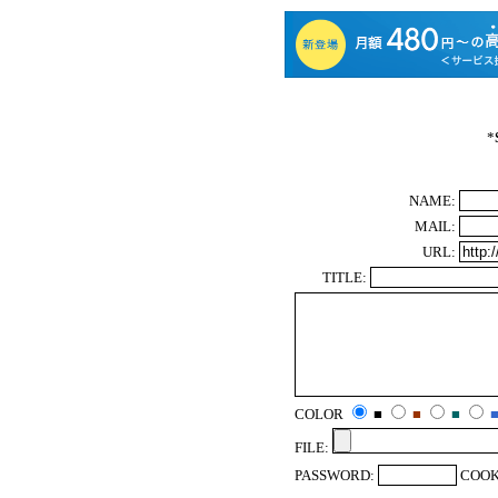
*
NAME:
MAIL:
URL:
TITLE:
COLOR
■
■
■
FILE:
PASSWORD:
COOK