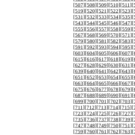
[
507
][
508
][
509
][
510
][
511
][
[
519
][
520
][
521
][
522
][
523
][
[
531
][
532
][
533
][
534
][
535
][
[
543
][
544
][
545
][
546
][
547
][
[
555
][
556
][
557
][
558
][
559
][
[
567
][
568
][
569
][
570
][
571
][
[
579
][
580
][
581
][
582
][
583
][
[
591
][
592
][
593
][
594
][
595
][
[
603
][
604
][
605
][
606
][
607
][
[
615
][
616
][
617
][
618
][
619
][
[
627
][
628
][
629
][
630
][
631
][
[
639
][
640
][
641
][
642
][
643
][
[
651
][
652
][
653
][
654
][
655
][
[
663
][
664
][
665
][
666
][
667
][
[
675
][
676
][
677
][
678
][
679
][
[
687
][
688
][
689
][
690
][
691
][
[
699
][
700
][
701
][
702
][
703
][
[
711
][
712
][
713
][
714
][
715
][
[
723
][
724
][
725
][
726
][
727
][
[
735
][
736
][
737
][
738
][
739
][
[
747
][
748
][
749
][
750
][
751
][
[
759
][
760
][
761
][
762
][
763
][