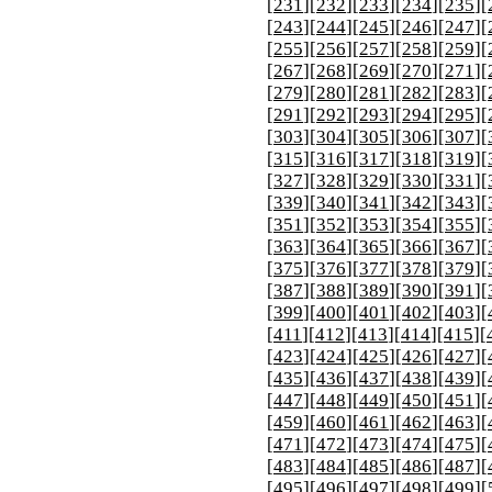
[
231
][
232
][
233
][
234
][
235
][
[
243
][
244
][
245
][
246
][
247
][
[
255
][
256
][
257
][
258
][
259
][
[
267
][
268
][
269
][
270
][
271
][
[
279
][
280
][
281
][
282
][
283
][
[
291
][
292
][
293
][
294
][
295
][
[
303
][
304
][
305
][
306
][
307
][
[
315
][
316
][
317
][
318
][
319
][
[
327
][
328
][
329
][
330
][
331
][
[
339
][
340
][
341
][
342
][
343
][
[
351
][
352
][
353
][
354
][
355
][
[
363
][
364
][
365
][
366
][
367
][
[
375
][
376
][
377
][
378
][
379
][
[
387
][
388
][
389
][
390
][
391
][
[
399
][
400
][
401
][
402
][
403
][
[
411
][
412
][
413
][
414
][
415
][
[
423
][
424
][
425
][
426
][
427
][
[
435
][
436
][
437
][
438
][
439
][
[
447
][
448
][
449
][
450
][
451
][
[
459
][
460
][
461
][
462
][
463
][
[
471
][
472
][
473
][
474
][
475
][
[
483
][
484
][
485
][
486
][
487
][
[
495
][
496
][
497
][
498
][
499
][