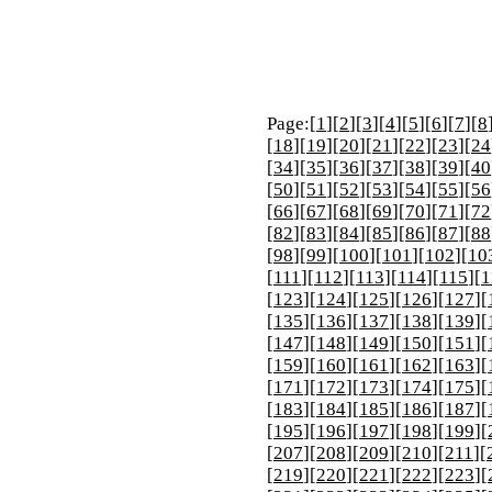
Page:[
1
][
2
][
3
][
4
][
5
][
6
][
7
][
8
[
18
][
19
][
20
][
21
][
22
][
23
][
24
[
34
][
35
][
36
][
37
][
38
][
39
][
40
[
50
][
51
][
52
][
53
][
54
][
55
][
56
[
66
][
67
][
68
][
69
][
70
][
71
][
72
[
82
][
83
][
84
][
85
][
86
][
87
][
88
[
98
][
99
][
100
][
101
][
102
][
10
[
111
][
112
][
113
][
114
][
115
][
1
[
123
][
124
][
125
][
126
][
127
][
[
135
][
136
][
137
][
138
][
139
][
[
147
][
148
][
149
][
150
][
151
][
[
159
][
160
][
161
][
162
][
163
][
[
171
][
172
][
173
][
174
][
175
][
[
183
][
184
][
185
][
186
][
187
][
[
195
][
196
][
197
][
198
][
199
][
[
207
][
208
][
209
][
210
][
211
][
[
219
][
220
][
221
][
222
][
223
][