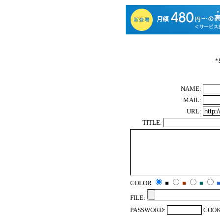
*
NAME:
MAIL:
URL:
TITLE:
COLOR
■
■
■
FILE:
PASSWORD:
COOK