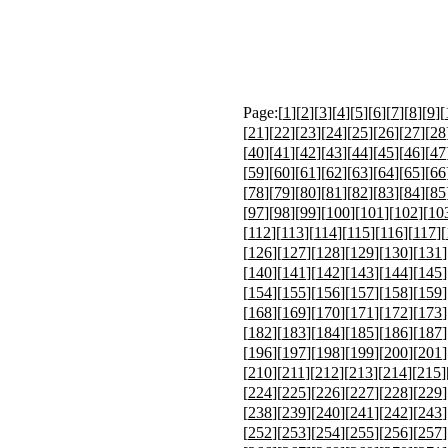
Page:[
1
][
2
][
3
][
4
][
5
][
6
][
7
][
8
][
9
][
[
21
][
22
][
23
][
24
][
25
][
26
][
27
][
28
[
40
][
41
][
42
][
43
][
44
][
45
][
46
][
47
[
59
][
60
][
61
][
62
][
63
][
64
][
65
][
66
[
78
][
79
][
80
][
81
][
82
][
83
][
84
][
85
[
97
][
98
][
99
][
100
][
101
][
102
][
10
[
112
][
113
][
114
][
115
][
116
][
117
][
[
126
][
127
][
128
][
129
][
130
][
131
]
[
140
][
141
][
142
][
143
][
144
][
145
]
[
154
][
155
][
156
][
157
][
158
][
159
]
[
168
][
169
][
170
][
171
][
172
][
173
]
[
182
][
183
][
184
][
185
][
186
][
187
]
[
196
][
197
][
198
][
199
][
200
][
201
]
[
210
][
211
][
212
][
213
][
214
][
215
]
[
224
][
225
][
226
][
227
][
228
][
229
]
[
238
][
239
][
240
][
241
][
242
][
243
]
[
252
][
253
][
254
][
255
][
256
][
257
]