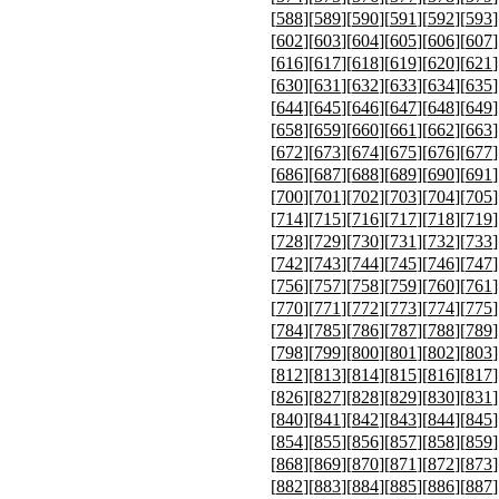
[
588
][
589
][
590
][
591
][
592
][
593
]
[
602
][
603
][
604
][
605
][
606
][
607
]
[
616
][
617
][
618
][
619
][
620
][
621
]
[
630
][
631
][
632
][
633
][
634
][
635
]
[
644
][
645
][
646
][
647
][
648
][
649
]
[
658
][
659
][
660
][
661
][
662
][
663
]
[
672
][
673
][
674
][
675
][
676
][
677
]
[
686
][
687
][
688
][
689
][
690
][
691
]
[
700
][
701
][
702
][
703
][
704
][
705
]
[
714
][
715
][
716
][
717
][
718
][
719
]
[
728
][
729
][
730
][
731
][
732
][
733
]
[
742
][
743
][
744
][
745
][
746
][
747
]
[
756
][
757
][
758
][
759
][
760
][
761
]
[
770
][
771
][
772
][
773
][
774
][
775
]
[
784
][
785
][
786
][
787
][
788
][
789
]
[
798
][
799
][
800
][
801
][
802
][
803
]
[
812
][
813
][
814
][
815
][
816
][
817
]
[
826
][
827
][
828
][
829
][
830
][
831
]
[
840
][
841
][
842
][
843
][
844
][
845
]
[
854
][
855
][
856
][
857
][
858
][
859
]
[
868
][
869
][
870
][
871
][
872
][
873
]
[
882
][
883
][
884
][
885
][
886
][
887
]