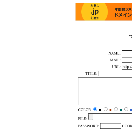
*
NAME:
MAIL:
URL:
TITLE:
COLOR
■
■
■
FILE:
PASSWORD:
COOK