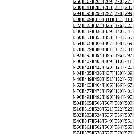
[
266
][
267
][
268
][
269
][
270
][
271
]
[
280
][
281
][
282
][
283
][
284
][
285
]
[
294
][
295
][
296
][
297
][
298
][
299
]
[
308
][
309
][
310
][
311
][
312
][
313
]
[
322
][
323
][
324
][
325
][
326
][
327
]
[
336
][
337
][
338
][
339
][
340
][
341
]
[
350
][
351
][
352
][
353
][
354
][
355
]
[
364
][
365
][
366
][
367
][
368
][
369
]
[
378
][
379
][
380
][
381
][
382
][
383
]
[
392
][
393
][
394
][
395
][
396
][
397
]
[
406
][
407
][
408
][
409
][
410
][
411
]
[
420
][
421
][
422
][
423
][
424
][
425
]
[
434
][
435
][
436
][
437
][
438
][
439
]
[
448
][
449
][
450
][
451
][
452
][
453
]
[
462
][
463
][
464
][
465
][
466
][
467
]
[
476
][
477
][
478
][
479
][
480
][
481
]
[
490
][
491
][
492
][
493
][
494
][
495
]
[
504
][
505
][
506
][
507
][
508
][
509
]
[
518
][
519
][
520
][
521
][
522
][
523
]
[
532
][
533
][
534
][
535
][
536
][
537
]
[
546
][
547
][
548
][
549
][
550
][
551
]
[
560
][
561
][
562
][
563
][
564
][
565
]
[
574
][
575
][
576
][
577
][
578
][
579
]