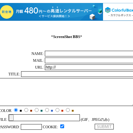
*
ScreenShot BBS
*
NAME:
MAIL:
URL:
TITLE:
COLOR
■
■
■
■
■
■
FILE:
(GIF、JPEGのみ)
PASSWORD:
COOKIE: