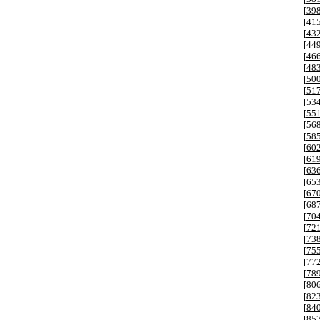
[
39
[
41
[
43
[
44
[
46
[
48
[
50
[
51
[
53
[
55
[
56
[
58
[
60
[
61
[
63
[
65
[
67
[
68
[
70
[
72
[
73
[
75
[
77
[
78
[
80
[
82
[
84
[
85