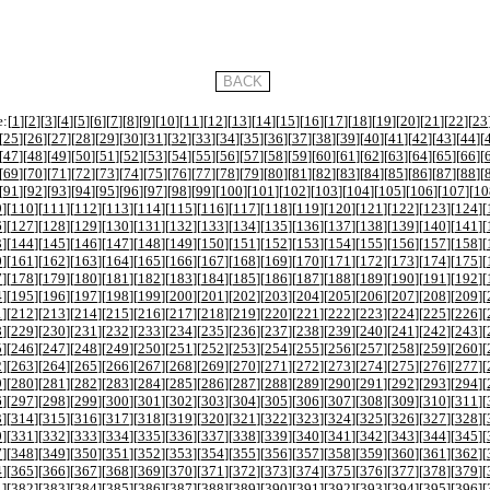
:[
1
][
2
][
3
][
4
][
5
][
6
][
7
][
8
][
9
][
10
][
11
][
12
][
13
][
14
][
15
][
16
][
17
][
18
][
19
][
20
][
21
][
22
][
23
[
25
][
26
][
27
][
28
][
29
][
30
][
31
][
32
][
33
][
34
][
35
][
36
][
37
][
38
][
39
][
40
][
41
][
42
][
43
][
44
][
[
47
][
48
][
49
][
50
][
51
][
52
][
53
][
54
][
55
][
56
][
57
][
58
][
59
][
60
][
61
][
62
][
63
][
64
][
65
][
66
][
[
69
][
70
][
71
][
72
][
73
][
74
][
75
][
76
][
77
][
78
][
79
][
80
][
81
][
82
][
83
][
84
][
85
][
86
][
87
][
88
][
[
91
][
92
][
93
][
94
][
95
][
96
][
97
][
98
][
99
][
100
][
101
][
102
][
103
][
104
][
105
][
106
][
107
][
10
9
][
110
][
111
][
112
][
113
][
114
][
115
][
116
][
117
][
118
][
119
][
120
][
121
][
122
][
123
][
124
][
6
][
127
][
128
][
129
][
130
][
131
][
132
][
133
][
134
][
135
][
136
][
137
][
138
][
139
][
140
][
141
][
3
][
144
][
145
][
146
][
147
][
148
][
149
][
150
][
151
][
152
][
153
][
154
][
155
][
156
][
157
][
158
][
0
][
161
][
162
][
163
][
164
][
165
][
166
][
167
][
168
][
169
][
170
][
171
][
172
][
173
][
174
][
175
][
7
][
178
][
179
][
180
][
181
][
182
][
183
][
184
][
185
][
186
][
187
][
188
][
189
][
190
][
191
][
192
][
4
][
195
][
196
][
197
][
198
][
199
][
200
][
201
][
202
][
203
][
204
][
205
][
206
][
207
][
208
][
209
][
1
][
212
][
213
][
214
][
215
][
216
][
217
][
218
][
219
][
220
][
221
][
222
][
223
][
224
][
225
][
226
][
8
][
229
][
230
][
231
][
232
][
233
][
234
][
235
][
236
][
237
][
238
][
239
][
240
][
241
][
242
][
243
][
5
][
246
][
247
][
248
][
249
][
250
][
251
][
252
][
253
][
254
][
255
][
256
][
257
][
258
][
259
][
260
][
2
][
263
][
264
][
265
][
266
][
267
][
268
][
269
][
270
][
271
][
272
][
273
][
274
][
275
][
276
][
277
][
9
][
280
][
281
][
282
][
283
][
284
][
285
][
286
][
287
][
288
][
289
][
290
][
291
][
292
][
293
][
294
][
6
][
297
][
298
][
299
][
300
][
301
][
302
][
303
][
304
][
305
][
306
][
307
][
308
][
309
][
310
][
311
][
3
][
314
][
315
][
316
][
317
][
318
][
319
][
320
][
321
][
322
][
323
][
324
][
325
][
326
][
327
][
328
][
0
][
331
][
332
][
333
][
334
][
335
][
336
][
337
][
338
][
339
][
340
][
341
][
342
][
343
][
344
][
345
][
7
][
348
][
349
][
350
][
351
][
352
][
353
][
354
][
355
][
356
][
357
][
358
][
359
][
360
][
361
][
362
][
4
][
365
][
366
][
367
][
368
][
369
][
370
][
371
][
372
][
373
][
374
][
375
][
376
][
377
][
378
][
379
][
1
][
382
][
383
][
384
][
385
][
386
][
387
][
388
][
389
][
390
][
391
][
392
][
393
][
394
][
395
][
396
][