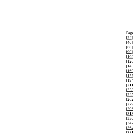
Page
[
24
]
[
46
]
[
68
]
[
90
]
[
10
[
12
[
14
[
16
[
17
[
19
[
21
[
22
[
24
[
26
[
27
[
29
[
31
[
33
[
34
[
36
[
38