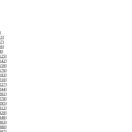
]
45
]
67
]
89
]
8
]
125
]
142
]
159
]
176
]
193
]
210
]
227
]
244
]
261
]
278
]
295
]
312
]
329
]
346
]
363
]
380
]
397
]