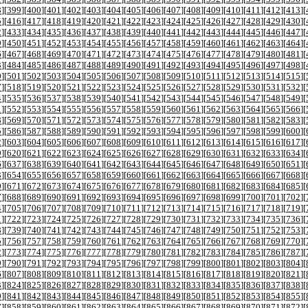
8
][
399
][
400
][
401
][
402
][
403
][
404
][
405
][
406
][
407
][
408
][
409
][
410
][
411
][
412
][
413
][
5
][
416
][
417
][
418
][
419
][
420
][
421
][
422
][
423
][
424
][
425
][
426
][
427
][
428
][
429
][
430
][
2
][
433
][
434
][
435
][
436
][
437
][
438
][
439
][
440
][
441
][
442
][
443
][
444
][
445
][
446
][
447
][
9
][
450
][
451
][
452
][
453
][
454
][
455
][
456
][
457
][
458
][
459
][
460
][
461
][
462
][
463
][
464
][
6
][
467
][
468
][
469
][
470
][
471
][
472
][
473
][
474
][
475
][
476
][
477
][
478
][
479
][
480
][
481
][
3
][
484
][
485
][
486
][
487
][
488
][
489
][
490
][
491
][
492
][
493
][
494
][
495
][
496
][
497
][
498
][
0
][
501
][
502
][
503
][
504
][
505
][
506
][
507
][
508
][
509
][
510
][
511
][
512
][
513
][
514
][
515
][
7
][
518
][
519
][
520
][
521
][
522
][
523
][
524
][
525
][
526
][
527
][
528
][
529
][
530
][
531
][
532
][
4
][
535
][
536
][
537
][
538
][
539
][
540
][
541
][
542
][
543
][
544
][
545
][
546
][
547
][
548
][
549
][
1
][
552
][
553
][
554
][
555
][
556
][
557
][
558
][
559
][
560
][
561
][
562
][
563
][
564
][
565
][
566
][
8
][
569
][
570
][
571
][
572
][
573
][
574
][
575
][
576
][
577
][
578
][
579
][
580
][
581
][
582
][
583
][
5
][
586
][
587
][
588
][
589
][
590
][
591
][
592
][
593
][
594
][
595
][
596
][
597
][
598
][
599
][
600
][
2
][
603
][
604
][
605
][
606
][
607
][
608
][
609
][
610
][
611
][
612
][
613
][
614
][
615
][
616
][
617
][
9
][
620
][
621
][
622
][
623
][
624
][
625
][
626
][
627
][
628
][
629
][
630
][
631
][
632
][
633
][
634
][
6
][
637
][
638
][
639
][
640
][
641
][
642
][
643
][
644
][
645
][
646
][
647
][
648
][
649
][
650
][
651
][
3
][
654
][
655
][
656
][
657
][
658
][
659
][
660
][
661
][
662
][
663
][
664
][
665
][
666
][
667
][
668
][
0
][
671
][
672
][
673
][
674
][
675
][
676
][
677
][
678
][
679
][
680
][
681
][
682
][
683
][
684
][
685
][
7
][
688
][
689
][
690
][
691
][
692
][
693
][
694
][
695
][
696
][
697
][
698
][
699
][
700
][
701
][
702
][
4
][
705
][
706
][
707
][
708
][
709
][
710
][
711
][
712
][
713
][
714
][
715
][
716
][
717
][
718
][
719
][
1
][
722
][
723
][
724
][
725
][
726
][
727
][
728
][
729
][
730
][
731
][
732
][
733
][
734
][
735
][
736
][
8
][
739
][
740
][
741
][
742
][
743
][
744
][
745
][
746
][
747
][
748
][
749
][
750
][
751
][
752
][
753
][
5
][
756
][
757
][
758
][
759
][
760
][
761
][
762
][
763
][
764
][
765
][
766
][
767
][
768
][
769
][
770
][
2
][
773
][
774
][
775
][
776
][
777
][
778
][
779
][
780
][
781
][
782
][
783
][
784
][
785
][
786
][
787
][
9
][
790
][
791
][
792
][
793
][
794
][
795
][
796
][
797
][
798
][
799
][
800
][
801
][
802
][
803
][
804
][
6
][
807
][
808
][
809
][
810
][
811
][
812
][
813
][
814
][
815
][
816
][
817
][
818
][
819
][
820
][
821
][
3
][
824
][
825
][
826
][
827
][
828
][
829
][
830
][
831
][
832
][
833
][
834
][
835
][
836
][
837
][
838
][
0
][
841
][
842
][
843
][
844
][
845
][
846
][
847
][
848
][
849
][
850
][
851
][
852
][
853
][
854
][
855
][
7
][
858
][
859
][
860
][
861
][
862
][
863
][
864
][
865
][
866
][
867
][
868
][
869
][
870
][
871
][
872
][