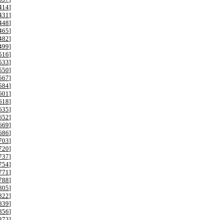
414
]
431
]
448
]
465
]
482
]
499
]
516
]
533
]
550
]
567
]
584
]
601
]
618
]
635
]
652
]
669
]
686
]
703
]
720
]
737
]
754
]
771
]
788
]
805
]
822
]
839
]
856
]
873
]