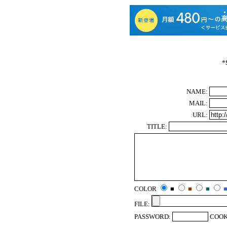
*
NAME:
MAIL:
URL:
TITLE:
COLOR
■
■
■
FILE:
PASSWORD:
COOK