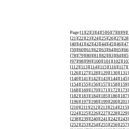
Page:[
1
][
2
][
3
][
4
][
5
][
6
][
7
][
8
][
9
][
[
21
][
22
][
23
][
24
][
25
][
26
][
27
][
28
[
40
][
41
][
42
][
43
][
44
][
45
][
46
][
47
[
59
][
60
][
61
][
62
][
63
][
64
][
65
][
66
[
78
][
79
][
80
][
81
][
82
][
83
][
84
][
85
[
97
][
98
][
99
][
100
][
101
][
102
][
10
[
112
][
113
][
114
][
115
][
116
][
117
][
[
126
][
127
][
128
][
129
][
130
][
131
]
[
140
][
141
][
142
][
143
][
144
][
145
]
[
154
][
155
][
156
][
157
][
158
][
159
]
[
168
][
169
][
170
][
171
][
172
][
173
]
[
182
][
183
][
184
][
185
][
186
][
187
]
[
196
][
197
][
198
][
199
][
200
][
201
]
[
210
][
211
][
212
][
213
][
214
][
215
]
[
224
][
225
][
226
][
227
][
228
][
229
]
[
238
][
239
][
240
][
241
][
242
][
243
]
[
252
][
253
][
254
][
255
][
256
][
257
]