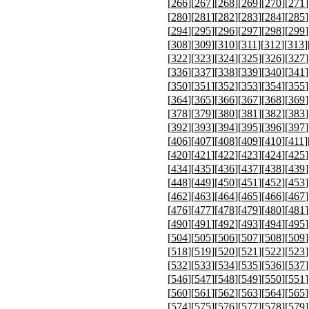
[
266
][
267
][
268
][
269
][
270
][
271
]
[
280
][
281
][
282
][
283
][
284
][
285
]
[
294
][
295
][
296
][
297
][
298
][
299
]
[
308
][
309
][
310
][
311
][
312
][
313
]
[
322
][
323
][
324
][
325
][
326
][
327
]
[
336
][
337
][
338
][
339
][
340
][
341
]
[
350
][
351
][
352
][
353
][
354
][
355
]
[
364
][
365
][
366
][
367
][
368
][
369
]
[
378
][
379
][
380
][
381
][
382
][
383
]
[
392
][
393
][
394
][
395
][
396
][
397
]
[
406
][
407
][
408
][
409
][
410
][
411
]
[
420
][
421
][
422
][
423
][
424
][
425
]
[
434
][
435
][
436
][
437
][
438
][
439
]
[
448
][
449
][
450
][
451
][
452
][
453
]
[
462
][
463
][
464
][
465
][
466
][
467
]
[
476
][
477
][
478
][
479
][
480
][
481
]
[
490
][
491
][
492
][
493
][
494
][
495
]
[
504
][
505
][
506
][
507
][
508
][
509
]
[
518
][
519
][
520
][
521
][
522
][
523
]
[
532
][
533
][
534
][
535
][
536
][
537
]
[
546
][
547
][
548
][
549
][
550
][
551
]
[
560
][
561
][
562
][
563
][
564
][
565
]
[
574
][
575
][
576
][
577
][
578
][
579
]