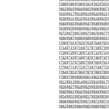
[
588
][
589
][
590
][
591
][
592
][
593
]
[
602
][
603
][
604
][
605
][
606
][
607
]
[
616
][
617
][
618
][
619
][
620
][
621
]
[
630
][
631
][
632
][
633
][
634
][
635
]
[
644
][
645
][
646
][
647
][
648
][
649
]
[
658
][
659
][
660
][
661
][
662
][
663
]
[
672
][
673
][
674
][
675
][
676
][
677
]
[
686
][
687
][
688
][
689
][
690
][
691
]
[
700
][
701
][
702
][
703
][
704
][
705
]
[
714
][
715
][
716
][
717
][
718
][
719
]
[
728
][
729
][
730
][
731
][
732
][
733
]
[
742
][
743
][
744
][
745
][
746
][
747
]
[
756
][
757
][
758
][
759
][
760
][
761
]
[
770
][
771
][
772
][
773
][
774
][
775
]
[
784
][
785
][
786
][
787
][
788
][
789
]
[
798
][
799
][
800
][
801
][
802
][
803
]
[
812
][
813
][
814
][
815
][
816
][
817
]
[
826
][
827
][
828
][
829
][
830
][
831
]
[
840
][
841
][
842
][
843
][
844
][
845
]
[
854
][
855
][
856
][
857
][
858
][
859
]
[
868
][
869
][
870
][
871
][
872
][
873
]
[
882
][
883
][
884
][
885
][
886
][
887
]