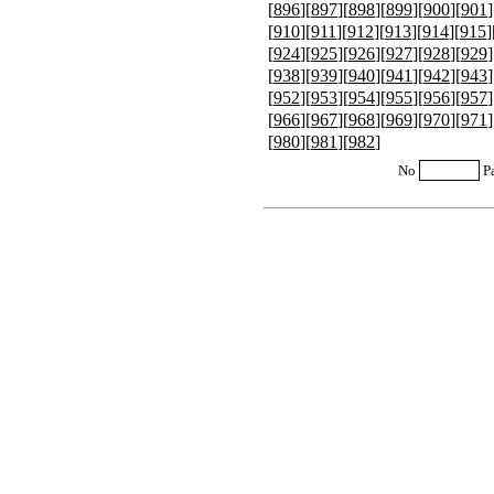
[
896
][
897
][
898
][
899
][
900
][
901
]
[
910
][
911
][
912
][
913
][
914
][
915
]
[
924
][
925
][
926
][
927
][
928
][
929
]
[
938
][
939
][
940
][
941
][
942
][
943
]
[
952
][
953
][
954
][
955
][
956
][
957
]
[
966
][
967
][
968
][
969
][
970
][
971
]
[
980
][
981
][
982
]
No
P