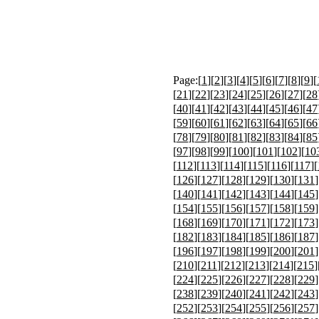
Page:[
1
][
2
][
3
][
4
][
5
][
6
][
7
][
8
][
9
][
[
21
][
22
][
23
][
24
][
25
][
26
][
27
][
28
[
40
][
41
][
42
][
43
][
44
][
45
][
46
][
47
[
59
][
60
][
61
][
62
][
63
][
64
][
65
][
66
[
78
][
79
][
80
][
81
][
82
][
83
][
84
][
85
[
97
][
98
][
99
][
100
][
101
][
102
][
10
[
112
][
113
][
114
][
115
][
116
][
117
][
[
126
][
127
][
128
][
129
][
130
][
131
]
[
140
][
141
][
142
][
143
][
144
][
145
]
[
154
][
155
][
156
][
157
][
158
][
159
]
[
168
][
169
][
170
][
171
][
172
][
173
]
[
182
][
183
][
184
][
185
][
186
][
187
]
[
196
][
197
][
198
][
199
][
200
][
201
]
[
210
][
211
][
212
][
213
][
214
][
215
]
[
224
][
225
][
226
][
227
][
228
][
229
]
[
238
][
239
][
240
][
241
][
242
][
243
]
[
252
][
253
][
254
][
255
][
256
][
257
]