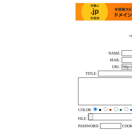
*
NAME:
MAIL:
URL:
TITLE:
COLOR
■
■
■
FILE:
PASSWORD:
COOK