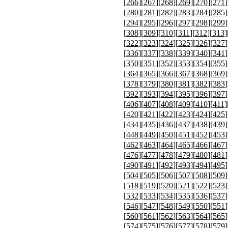
[
266
][
267
][
268
][
269
][
270
][
271
]
[
280
][
281
][
282
][
283
][
284
][
285
]
[
294
][
295
][
296
][
297
][
298
][
299
]
[
308
][
309
][
310
][
311
][
312
][
313
]
[
322
][
323
][
324
][
325
][
326
][
327
]
[
336
][
337
][
338
][
339
][
340
][
341
]
[
350
][
351
][
352
][
353
][
354
][
355
]
[
364
][
365
][
366
][
367
][
368
][
369
]
[
378
][
379
][
380
][
381
][
382
][
383
]
[
392
][
393
][
394
][
395
][
396
][
397
]
[
406
][
407
][
408
][
409
][
410
][
411
]
[
420
][
421
][
422
][
423
][
424
][
425
]
[
434
][
435
][
436
][
437
][
438
][
439
]
[
448
][
449
][
450
][
451
][
452
][
453
]
[
462
][
463
][
464
][
465
][
466
][
467
]
[
476
][
477
][
478
][
479
][
480
][
481
]
[
490
][
491
][
492
][
493
][
494
][
495
]
[
504
][
505
][
506
][
507
][
508
][
509
]
[
518
][
519
][
520
][
521
][
522
][
523
]
[
532
][
533
][
534
][
535
][
536
][
537
]
[
546
][
547
][
548
][
549
][
550
][
551
]
[
560
][
561
][
562
][
563
][
564
][
565
]
[
574
][
575
][
576
][
577
][
578
][
579
]