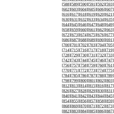
[
588
][
589
][
590
][
591
][
592
][
593
]
[
602
][
603
][
604
][
605
][
606
][
607
]
[
616
][
617
][
618
][
619
][
620
][
621
]
[
630
][
631
][
632
][
633
][
634
][
635
]
[
644
][
645
][
646
][
647
][
648
][
649
]
[
658
][
659
][
660
][
661
][
662
][
663
]
[
672
][
673
][
674
][
675
][
676
][
677
]
[
686
][
687
][
688
][
689
][
690
][
691
]
[
700
][
701
][
702
][
703
][
704
][
705
]
[
714
][
715
][
716
][
717
][
718
][
719
]
[
728
][
729
][
730
][
731
][
732
][
733
]
[
742
][
743
][
744
][
745
][
746
][
747
]
[
756
][
757
][
758
][
759
][
760
][
761
]
[
770
][
771
][
772
][
773
][
774
][
775
]
[
784
][
785
][
786
][
787
][
788
][
789
]
[
798
][
799
][
800
][
801
][
802
][
803
]
[
812
][
813
][
814
][
815
][
816
][
817
]
[
826
][
827
][
828
][
829
][
830
][
831
]
[
840
][
841
][
842
][
843
][
844
][
845
]
[
854
][
855
][
856
][
857
][
858
][
859
]
[
868
][
869
][
870
][
871
][
872
][
873
]
[
882
][
883
][
884
][
885
][
886
][
887
]