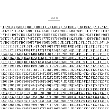
:[
1
][
2
][
3
][
4
][
5
][
6
][
7
][
8
][
9
][
10
][
11
][
12
][
13
][
14
][
15
][
16
][
17
][
18
][
19
][
20
][
21
][
22
][
23
[
25
][
26
][
27
][
28
][
29
][
30
][
31
][
32
][
33
][
34
][
35
][
36
][
37
][
38
][
39
][
40
][
41
][
42
][
43
][
44
][
[
47
][
48
][
49
][
50
][
51
][
52
][
53
][
54
][
55
][
56
][
57
][
58
][
59
][
60
][
61
][
62
][
63
][
64
][
65
][
66
][
[
69
][
70
][
71
][
72
][
73
][
74
][
75
][
76
][
77
][
78
][
79
][
80
][
81
][
82
][
83
][
84
][
85
][
86
][
87
][
88
][
[
91
][
92
][
93
][
94
][
95
][
96
][
97
][
98
][
99
][
100
][
101
][
102
][
103
][
104
][
105
][
106
][
107
][
10
9
][
110
][
111
][
112
][
113
][
114
][
115
][
116
][
117
][
118
][
119
][
120
][
121
][
122
][
123
][
124
][
6
][
127
][
128
][
129
][
130
][
131
][
132
][
133
][
134
][
135
][
136
][
137
][
138
][
139
][
140
][
141
][
3
][
144
][
145
][
146
][
147
][
148
][
149
][
150
][
151
][
152
][
153
][
154
][
155
][
156
][
157
][
158
][
0
][
161
][
162
][
163
][
164
][
165
][
166
][
167
][
168
][
169
][
170
][
171
][
172
][
173
][
174
][
175
][
7
][
178
][
179
][
180
][
181
][
182
][
183
][
184
][
185
][
186
][
187
][
188
][
189
][
190
][
191
][
192
][
4
][
195
][
196
][
197
][
198
][
199
][
200
][
201
][
202
][
203
][
204
][
205
][
206
][
207
][
208
][
209
][
1
][
212
][
213
][
214
][
215
][
216
][
217
][
218
][
219
][
220
][
221
][
222
][
223
][
224
][
225
][
226
][
8
][
229
][
230
][
231
][
232
][
233
][
234
][
235
][
236
][
237
][
238
][
239
][
240
][
241
][
242
][
243
][
5
][
246
][
247
][
248
][
249
][
250
][
251
][
252
][
253
][
254
][
255
][
256
][
257
][
258
][
259
][
260
][
2
][
263
][
264
][
265
][
266
][
267
][
268
][
269
][
270
][
271
][
272
][
273
][
274
][
275
][
276
][
277
][
9
][
280
][
281
][
282
][
283
][
284
][
285
][
286
][
287
][
288
][
289
][
290
][
291
][
292
][
293
][
294
][
6
][
297
][
298
][
299
][
300
][
301
][
302
][
303
][
304
][
305
][
306
][
307
][
308
][
309
][
310
][
311
][
3
][
314
][
315
][
316
][
317
][
318
][
319
][
320
][
321
][
322
][
323
][
324
][
325
][
326
][
327
][
328
][
0
][
331
][
332
][
333
][
334
][
335
][
336
][
337
][
338
][
339
][
340
][
341
][
342
][
343
][
344
][
345
][
7
][
348
][
349
][
350
][
351
][
352
][
353
][
354
][
355
][
356
][
357
][
358
][
359
][
360
][
361
][
362
][
4
][
365
][
366
][
367
][
368
][
369
][
370
][
371
][
372
][
373
][
374
][
375
][
376
][
377
][
378
][
379
][
1
][
382
][
383
][
384
][
385
][
386
][
387
][
388
][
389
][
390
][
391
][
392
][
393
][
394
][
395
][
396
][