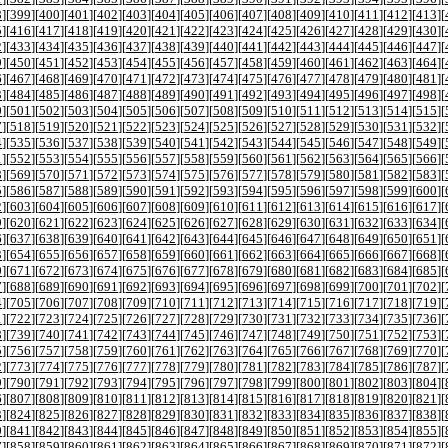
8
][
399
][
400
][
401
][
402
][
403
][
404
][
405
][
406
][
407
][
408
][
409
][
410
][
411
][
412
][
413
][
5
][
416
][
417
][
418
][
419
][
420
][
421
][
422
][
423
][
424
][
425
][
426
][
427
][
428
][
429
][
430
][
2
][
433
][
434
][
435
][
436
][
437
][
438
][
439
][
440
][
441
][
442
][
443
][
444
][
445
][
446
][
447
][
9
][
450
][
451
][
452
][
453
][
454
][
455
][
456
][
457
][
458
][
459
][
460
][
461
][
462
][
463
][
464
][
6
][
467
][
468
][
469
][
470
][
471
][
472
][
473
][
474
][
475
][
476
][
477
][
478
][
479
][
480
][
481
][
3
][
484
][
485
][
486
][
487
][
488
][
489
][
490
][
491
][
492
][
493
][
494
][
495
][
496
][
497
][
498
][
0
][
501
][
502
][
503
][
504
][
505
][
506
][
507
][
508
][
509
][
510
][
511
][
512
][
513
][
514
][
515
][
7
][
518
][
519
][
520
][
521
][
522
][
523
][
524
][
525
][
526
][
527
][
528
][
529
][
530
][
531
][
532
][
4
][
535
][
536
][
537
][
538
][
539
][
540
][
541
][
542
][
543
][
544
][
545
][
546
][
547
][
548
][
549
][
1
][
552
][
553
][
554
][
555
][
556
][
557
][
558
][
559
][
560
][
561
][
562
][
563
][
564
][
565
][
566
][
8
][
569
][
570
][
571
][
572
][
573
][
574
][
575
][
576
][
577
][
578
][
579
][
580
][
581
][
582
][
583
][
5
][
586
][
587
][
588
][
589
][
590
][
591
][
592
][
593
][
594
][
595
][
596
][
597
][
598
][
599
][
600
][
2
][
603
][
604
][
605
][
606
][
607
][
608
][
609
][
610
][
611
][
612
][
613
][
614
][
615
][
616
][
617
][
9
][
620
][
621
][
622
][
623
][
624
][
625
][
626
][
627
][
628
][
629
][
630
][
631
][
632
][
633
][
634
][
6
][
637
][
638
][
639
][
640
][
641
][
642
][
643
][
644
][
645
][
646
][
647
][
648
][
649
][
650
][
651
][
3
][
654
][
655
][
656
][
657
][
658
][
659
][
660
][
661
][
662
][
663
][
664
][
665
][
666
][
667
][
668
][
0
][
671
][
672
][
673
][
674
][
675
][
676
][
677
][
678
][
679
][
680
][
681
][
682
][
683
][
684
][
685
][
7
][
688
][
689
][
690
][
691
][
692
][
693
][
694
][
695
][
696
][
697
][
698
][
699
][
700
][
701
][
702
][
4
][
705
][
706
][
707
][
708
][
709
][
710
][
711
][
712
][
713
][
714
][
715
][
716
][
717
][
718
][
719
][
1
][
722
][
723
][
724
][
725
][
726
][
727
][
728
][
729
][
730
][
731
][
732
][
733
][
734
][
735
][
736
][
8
][
739
][
740
][
741
][
742
][
743
][
744
][
745
][
746
][
747
][
748
][
749
][
750
][
751
][
752
][
753
][
5
][
756
][
757
][
758
][
759
][
760
][
761
][
762
][
763
][
764
][
765
][
766
][
767
][
768
][
769
][
770
][
2
][
773
][
774
][
775
][
776
][
777
][
778
][
779
][
780
][
781
][
782
][
783
][
784
][
785
][
786
][
787
][
9
][
790
][
791
][
792
][
793
][
794
][
795
][
796
][
797
][
798
][
799
][
800
][
801
][
802
][
803
][
804
][
6
][
807
][
808
][
809
][
810
][
811
][
812
][
813
][
814
][
815
][
816
][
817
][
818
][
819
][
820
][
821
][
3
][
824
][
825
][
826
][
827
][
828
][
829
][
830
][
831
][
832
][
833
][
834
][
835
][
836
][
837
][
838
][
0
][
841
][
842
][
843
][
844
][
845
][
846
][
847
][
848
][
849
][
850
][
851
][
852
][
853
][
854
][
855
][
7
][
858
][
859
][
860
][
861
][
862
][
863
][
864
][
865
][
866
][
867
][
868
][
869
][
870
][
871
][
872
][