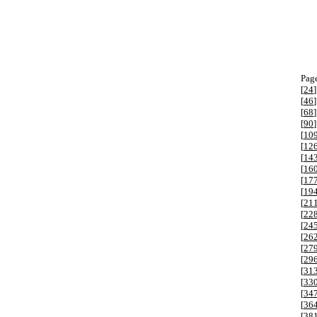
Page
[
24
]
[
46
]
[
68
]
[
90
]
[
10
[
12
[
14
[
16
[
17
[
19
[
21
[
22
[
24
[
26
[
27
[
29
[
31
[
33
[
34
[
36
[
38