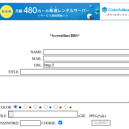
*
ScreenShot BBS
*
NAME:
MAIL:
URL:
TITLE:
COLOR
■
■
■
■
■
■
FILE:
(GIF、JPEGのみ)
PASSWORD:
COOKIE: