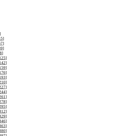
]
45
]
67
]
89
]
8
]
125
]
142
]
159
]
176
]
193
]
210
]
227
]
244
]
261
]
278
]
295
]
312
]
329
]
346
]
363
]
380
]
397
]