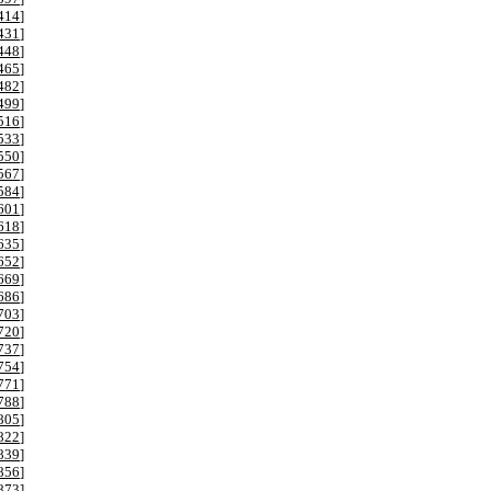
414
]
431
]
448
]
465
]
482
]
499
]
516
]
533
]
550
]
567
]
584
]
601
]
618
]
635
]
652
]
669
]
686
]
703
]
720
]
737
]
754
]
771
]
788
]
805
]
822
]
839
]
856
]
873
]