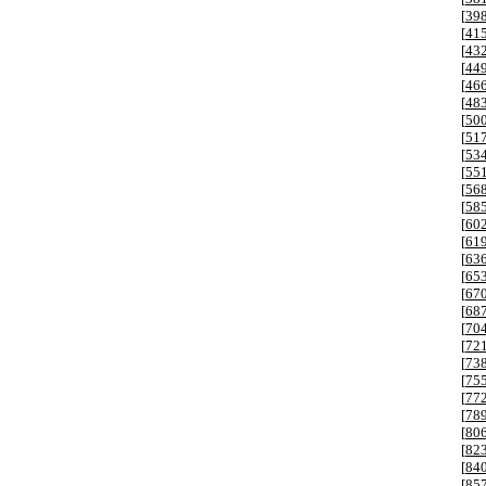
[
39
[
41
[
43
[
44
[
46
[
48
[
50
[
51
[
53
[
55
[
56
[
58
[
60
[
61
[
63
[
65
[
67
[
68
[
70
[
72
[
73
[
75
[
77
[
78
[
80
[
82
[
84
[
85