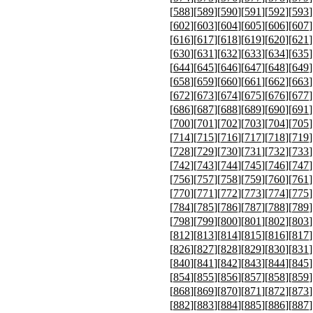
[
588
][
589
][
590
][
591
][
592
][
593
]
[
602
][
603
][
604
][
605
][
606
][
607
]
[
616
][
617
][
618
][
619
][
620
][
621
]
[
630
][
631
][
632
][
633
][
634
][
635
]
[
644
][
645
][
646
][
647
][
648
][
649
]
[
658
][
659
][
660
][
661
][
662
][
663
]
[
672
][
673
][
674
][
675
][
676
][
677
]
[
686
][
687
][
688
][
689
][
690
][
691
]
[
700
][
701
][
702
][
703
][
704
][
705
]
[
714
][
715
][
716
][
717
][
718
][
719
]
[
728
][
729
][
730
][
731
][
732
][
733
]
[
742
][
743
][
744
][
745
][
746
][
747
]
[
756
][
757
][
758
][
759
][
760
][
761
]
[
770
][
771
][
772
][
773
][
774
][
775
]
[
784
][
785
][
786
][
787
][
788
][
789
]
[
798
][
799
][
800
][
801
][
802
][
803
]
[
812
][
813
][
814
][
815
][
816
][
817
]
[
826
][
827
][
828
][
829
][
830
][
831
]
[
840
][
841
][
842
][
843
][
844
][
845
]
[
854
][
855
][
856
][
857
][
858
][
859
]
[
868
][
869
][
870
][
871
][
872
][
873
]
[
882
][
883
][
884
][
885
][
886
][
887
]