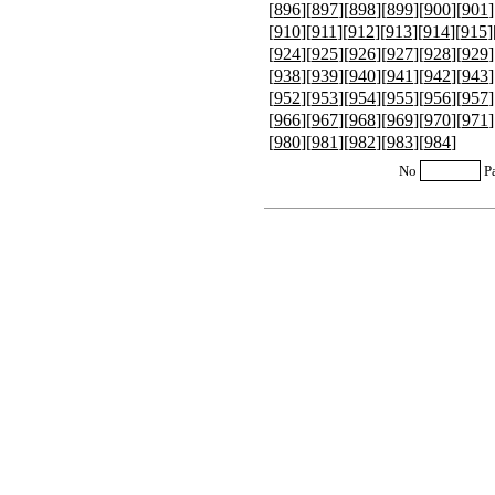
[
896
][
897
][
898
][
899
][
900
][
901
]
[
910
][
911
][
912
][
913
][
914
][
915
]
[
924
][
925
][
926
][
927
][
928
][
929
]
[
938
][
939
][
940
][
941
][
942
][
943
]
[
952
][
953
][
954
][
955
][
956
][
957
]
[
966
][
967
][
968
][
969
][
970
][
971
]
[
980
][
981
][
982
][
983
][
984
]
No
P