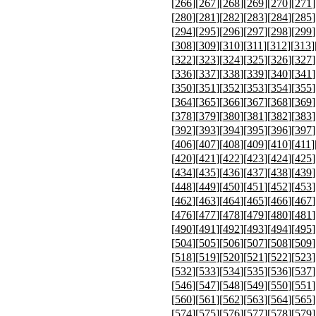
[
266
][
267
][
268
][
269
][
270
][
271
]
[
280
][
281
][
282
][
283
][
284
][
285
]
[
294
][
295
][
296
][
297
][
298
][
299
]
[
308
][
309
][
310
][
311
][
312
][
313
]
[
322
][
323
][
324
][
325
][
326
][
327
]
[
336
][
337
][
338
][
339
][
340
][
341
]
[
350
][
351
][
352
][
353
][
354
][
355
]
[
364
][
365
][
366
][
367
][
368
][
369
]
[
378
][
379
][
380
][
381
][
382
][
383
]
[
392
][
393
][
394
][
395
][
396
][
397
]
[
406
][
407
][
408
][
409
][
410
][
411
]
[
420
][
421
][
422
][
423
][
424
][
425
]
[
434
][
435
][
436
][
437
][
438
][
439
]
[
448
][
449
][
450
][
451
][
452
][
453
]
[
462
][
463
][
464
][
465
][
466
][
467
]
[
476
][
477
][
478
][
479
][
480
][
481
]
[
490
][
491
][
492
][
493
][
494
][
495
]
[
504
][
505
][
506
][
507
][
508
][
509
]
[
518
][
519
][
520
][
521
][
522
][
523
]
[
532
][
533
][
534
][
535
][
536
][
537
]
[
546
][
547
][
548
][
549
][
550
][
551
]
[
560
][
561
][
562
][
563
][
564
][
565
]
[
574
][
575
][
576
][
577
][
578
][
579
]