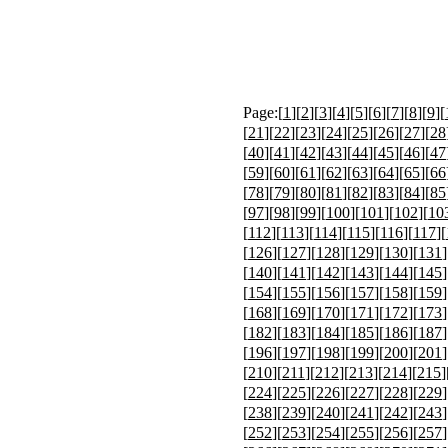
Page:[
1
][
2
][
3
][
4
][
5
][
6
][
7
][
8
][
9
][
[
21
][
22
][
23
][
24
][
25
][
26
][
27
][
28
[
40
][
41
][
42
][
43
][
44
][
45
][
46
][
47
[
59
][
60
][
61
][
62
][
63
][
64
][
65
][
66
[
78
][
79
][
80
][
81
][
82
][
83
][
84
][
85
[
97
][
98
][
99
][
100
][
101
][
102
][
10
[
112
][
113
][
114
][
115
][
116
][
117
][
[
126
][
127
][
128
][
129
][
130
][
131
]
[
140
][
141
][
142
][
143
][
144
][
145
]
[
154
][
155
][
156
][
157
][
158
][
159
]
[
168
][
169
][
170
][
171
][
172
][
173
]
[
182
][
183
][
184
][
185
][
186
][
187
]
[
196
][
197
][
198
][
199
][
200
][
201
]
[
210
][
211
][
212
][
213
][
214
][
215
]
[
224
][
225
][
226
][
227
][
228
][
229
]
[
238
][
239
][
240
][
241
][
242
][
243
]
[
252
][
253
][
254
][
255
][
256
][
257
]