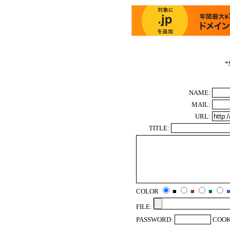
*
NAME:
MAIL:
URL:
TITLE:
COLOR
■
■
■
FILE:
PASSWORD:
COOK