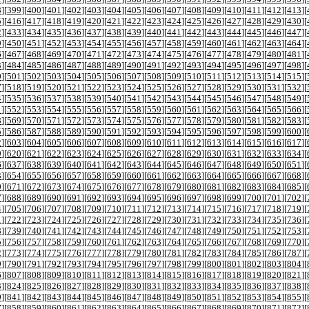
8
][
399
][
400
][
401
][
402
][
403
][
404
][
405
][
406
][
407
][
408
][
409
][
410
][
411
][
412
][
413
][
5
][
416
][
417
][
418
][
419
][
420
][
421
][
422
][
423
][
424
][
425
][
426
][
427
][
428
][
429
][
430
][
2
][
433
][
434
][
435
][
436
][
437
][
438
][
439
][
440
][
441
][
442
][
443
][
444
][
445
][
446
][
447
][
9
][
450
][
451
][
452
][
453
][
454
][
455
][
456
][
457
][
458
][
459
][
460
][
461
][
462
][
463
][
464
][
6
][
467
][
468
][
469
][
470
][
471
][
472
][
473
][
474
][
475
][
476
][
477
][
478
][
479
][
480
][
481
][
3
][
484
][
485
][
486
][
487
][
488
][
489
][
490
][
491
][
492
][
493
][
494
][
495
][
496
][
497
][
498
][
0
][
501
][
502
][
503
][
504
][
505
][
506
][
507
][
508
][
509
][
510
][
511
][
512
][
513
][
514
][
515
][
7
][
518
][
519
][
520
][
521
][
522
][
523
][
524
][
525
][
526
][
527
][
528
][
529
][
530
][
531
][
532
][
4
][
535
][
536
][
537
][
538
][
539
][
540
][
541
][
542
][
543
][
544
][
545
][
546
][
547
][
548
][
549
][
1
][
552
][
553
][
554
][
555
][
556
][
557
][
558
][
559
][
560
][
561
][
562
][
563
][
564
][
565
][
566
][
8
][
569
][
570
][
571
][
572
][
573
][
574
][
575
][
576
][
577
][
578
][
579
][
580
][
581
][
582
][
583
][
5
][
586
][
587
][
588
][
589
][
590
][
591
][
592
][
593
][
594
][
595
][
596
][
597
][
598
][
599
][
600
][
2
][
603
][
604
][
605
][
606
][
607
][
608
][
609
][
610
][
611
][
612
][
613
][
614
][
615
][
616
][
617
][
9
][
620
][
621
][
622
][
623
][
624
][
625
][
626
][
627
][
628
][
629
][
630
][
631
][
632
][
633
][
634
][
6
][
637
][
638
][
639
][
640
][
641
][
642
][
643
][
644
][
645
][
646
][
647
][
648
][
649
][
650
][
651
][
3
][
654
][
655
][
656
][
657
][
658
][
659
][
660
][
661
][
662
][
663
][
664
][
665
][
666
][
667
][
668
][
0
][
671
][
672
][
673
][
674
][
675
][
676
][
677
][
678
][
679
][
680
][
681
][
682
][
683
][
684
][
685
][
7
][
688
][
689
][
690
][
691
][
692
][
693
][
694
][
695
][
696
][
697
][
698
][
699
][
700
][
701
][
702
][
4
][
705
][
706
][
707
][
708
][
709
][
710
][
711
][
712
][
713
][
714
][
715
][
716
][
717
][
718
][
719
][
1
][
722
][
723
][
724
][
725
][
726
][
727
][
728
][
729
][
730
][
731
][
732
][
733
][
734
][
735
][
736
][
8
][
739
][
740
][
741
][
742
][
743
][
744
][
745
][
746
][
747
][
748
][
749
][
750
][
751
][
752
][
753
][
5
][
756
][
757
][
758
][
759
][
760
][
761
][
762
][
763
][
764
][
765
][
766
][
767
][
768
][
769
][
770
][
2
][
773
][
774
][
775
][
776
][
777
][
778
][
779
][
780
][
781
][
782
][
783
][
784
][
785
][
786
][
787
][
9
][
790
][
791
][
792
][
793
][
794
][
795
][
796
][
797
][
798
][
799
][
800
][
801
][
802
][
803
][
804
][
6
][
807
][
808
][
809
][
810
][
811
][
812
][
813
][
814
][
815
][
816
][
817
][
818
][
819
][
820
][
821
][
3
][
824
][
825
][
826
][
827
][
828
][
829
][
830
][
831
][
832
][
833
][
834
][
835
][
836
][
837
][
838
][
0
][
841
][
842
][
843
][
844
][
845
][
846
][
847
][
848
][
849
][
850
][
851
][
852
][
853
][
854
][
855
][
7
][
858
][
859
][
860
][
861
][
862
][
863
][
864
][
865
][
866
][
867
][
868
][
869
][
870
][
871
][
872
][