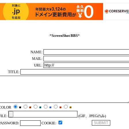
*
ScreenShot BBS
*
NAME:
MAIL:
URL:
TITLE:
COLOR
■
■
■
■
■
■
FILE:
(GIF、JPEGのみ)
PASSWORD:
COOKIE: