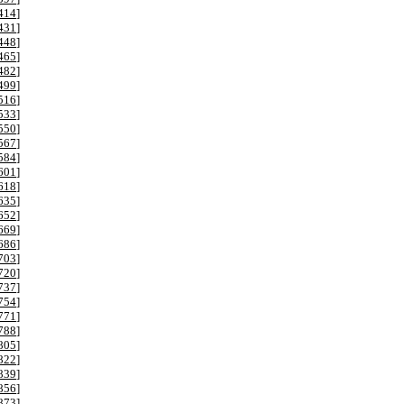
414
]
431
]
448
]
465
]
482
]
499
]
516
]
533
]
550
]
567
]
584
]
601
]
618
]
635
]
652
]
669
]
686
]
703
]
720
]
737
]
754
]
771
]
788
]
805
]
822
]
839
]
856
]
873
]