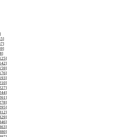
]
45
]
67
]
89
]
8
]
125
]
142
]
159
]
176
]
193
]
210
]
227
]
244
]
261
]
278
]
295
]
312
]
329
]
346
]
363
]
380
]
397
]