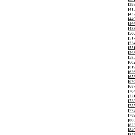
[
39
[
41
[
43
[
44
[
46
[
48
[
50
[
51
[
53
[
55
[
56
[
58
[
60
[
61
[
63
[
65
[
67
[
68
[
70
[
72
[
73
[
75
[
77
[
78
[
80
[
82
[
84
[
85