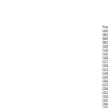
Page
[
24
]
[
46
]
[
68
]
[
90
]
[
10
[
12
[
14
[
16
[
17
[
19
[
21
[
22
[
24
[
26
[
27
[
29
[
31
[
33
[
34
[
36
[
38