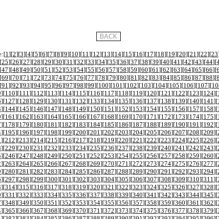
:[
1
][
2
][
3
][
4
][
5
][
6
][
7
][
8
][
9
][
10
][
11
][
12
][
13
][
14
][
15
][
16
][
17
][
18
][
19
][
20
][
21
][
22
][
23
[
25
][
26
][
27
][
28
][
29
][
30
][
31
][
32
][
33
][
34
][
35
][
36
][
37
][
38
][
39
][
40
][
41
][
42
][
43
][
44
][
[
47
][
48
][
49
][
50
][
51
][
52
][
53
][
54
][
55
][
56
][
57
][
58
][
59
][
60
][
61
][
62
][
63
][
64
][
65
][
66
][
[
69
][
70
][
71
][
72
][
73
][
74
][
75
][
76
][
77
][
78
][
79
][
80
][
81
][
82
][
83
][
84
][
85
][
86
][
87
][
88
][
[
91
][
92
][
93
][
94
][
95
][
96
][
97
][
98
][
99
][
100
][
101
][
102
][
103
][
104
][
105
][
106
][
107
][
10
9
][
110
][
111
][
112
][
113
][
114
][
115
][
116
][
117
][
118
][
119
][
120
][
121
][
122
][
123
][
124
][
6
][
127
][
128
][
129
][
130
][
131
][
132
][
133
][
134
][
135
][
136
][
137
][
138
][
139
][
140
][
141
][
3
][
144
][
145
][
146
][
147
][
148
][
149
][
150
][
151
][
152
][
153
][
154
][
155
][
156
][
157
][
158
][
0
][
161
][
162
][
163
][
164
][
165
][
166
][
167
][
168
][
169
][
170
][
171
][
172
][
173
][
174
][
175
][
7
][
178
][
179
][
180
][
181
][
182
][
183
][
184
][
185
][
186
][
187
][
188
][
189
][
190
][
191
][
192
][
4
][
195
][
196
][
197
][
198
][
199
][
200
][
201
][
202
][
203
][
204
][
205
][
206
][
207
][
208
][
209
][
1
][
212
][
213
][
214
][
215
][
216
][
217
][
218
][
219
][
220
][
221
][
222
][
223
][
224
][
225
][
226
][
8
][
229
][
230
][
231
][
232
][
233
][
234
][
235
][
236
][
237
][
238
][
239
][
240
][
241
][
242
][
243
][
5
][
246
][
247
][
248
][
249
][
250
][
251
][
252
][
253
][
254
][
255
][
256
][
257
][
258
][
259
][
260
][
2
][
263
][
264
][
265
][
266
][
267
][
268
][
269
][
270
][
271
][
272
][
273
][
274
][
275
][
276
][
277
][
9
][
280
][
281
][
282
][
283
][
284
][
285
][
286
][
287
][
288
][
289
][
290
][
291
][
292
][
293
][
294
][
6
][
297
][
298
][
299
][
300
][
301
][
302
][
303
][
304
][
305
][
306
][
307
][
308
][
309
][
310
][
311
][
3
][
314
][
315
][
316
][
317
][
318
][
319
][
320
][
321
][
322
][
323
][
324
][
325
][
326
][
327
][
328
][
0
][
331
][
332
][
333
][
334
][
335
][
336
][
337
][
338
][
339
][
340
][
341
][
342
][
343
][
344
][
345
][
7
][
348
][
349
][
350
][
351
][
352
][
353
][
354
][
355
][
356
][
357
][
358
][
359
][
360
][
361
][
362
][
4
][
365
][
366
][
367
][
368
][
369
][
370
][
371
][
372
][
373
][
374
][
375
][
376
][
377
][
378
][
379
][
1
][
382
][
383
][
384
][
385
][
386
][
387
][
388
][
389
][
390
][
391
][
392
][
393
][
394
][
395
][
396
][