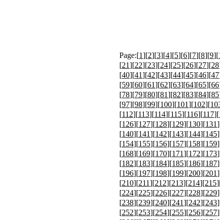
Page:[
1
][
2
][
3
][
4
][
5
][
6
][
7
][
8
][
9
][
[
21
][
22
][
23
][
24
][
25
][
26
][
27
][
28
[
40
][
41
][
42
][
43
][
44
][
45
][
46
][
47
[
59
][
60
][
61
][
62
][
63
][
64
][
65
][
66
[
78
][
79
][
80
][
81
][
82
][
83
][
84
][
85
[
97
][
98
][
99
][
100
][
101
][
102
][
10
[
112
][
113
][
114
][
115
][
116
][
117
][
[
126
][
127
][
128
][
129
][
130
][
131
]
[
140
][
141
][
142
][
143
][
144
][
145
]
[
154
][
155
][
156
][
157
][
158
][
159
]
[
168
][
169
][
170
][
171
][
172
][
173
]
[
182
][
183
][
184
][
185
][
186
][
187
]
[
196
][
197
][
198
][
199
][
200
][
201
]
[
210
][
211
][
212
][
213
][
214
][
215
]
[
224
][
225
][
226
][
227
][
228
][
229
]
[
238
][
239
][
240
][
241
][
242
][
243
]
[
252
][
253
][
254
][
255
][
256
][
257
]