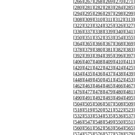
[
266
][
267
][
268
][
269
][
270
][
271
]
[
280
][
281
][
282
][
283
][
284
][
285
]
[
294
][
295
][
296
][
297
][
298
][
299
]
[
308
][
309
][
310
][
311
][
312
][
313
]
[
322
][
323
][
324
][
325
][
326
][
327
]
[
336
][
337
][
338
][
339
][
340
][
341
]
[
350
][
351
][
352
][
353
][
354
][
355
]
[
364
][
365
][
366
][
367
][
368
][
369
]
[
378
][
379
][
380
][
381
][
382
][
383
]
[
392
][
393
][
394
][
395
][
396
][
397
]
[
406
][
407
][
408
][
409
][
410
][
411
]
[
420
][
421
][
422
][
423
][
424
][
425
]
[
434
][
435
][
436
][
437
][
438
][
439
]
[
448
][
449
][
450
][
451
][
452
][
453
]
[
462
][
463
][
464
][
465
][
466
][
467
]
[
476
][
477
][
478
][
479
][
480
][
481
]
[
490
][
491
][
492
][
493
][
494
][
495
]
[
504
][
505
][
506
][
507
][
508
][
509
]
[
518
][
519
][
520
][
521
][
522
][
523
]
[
532
][
533
][
534
][
535
][
536
][
537
]
[
546
][
547
][
548
][
549
][
550
][
551
]
[
560
][
561
][
562
][
563
][
564
][
565
]
[
574
][
575
][
576
][
577
][
578
][
579
]