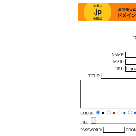
*
NAME:
MAIL:
URL:
TITLE:
COLOR
■
■
■
FILE:
PASSWORD:
COOK