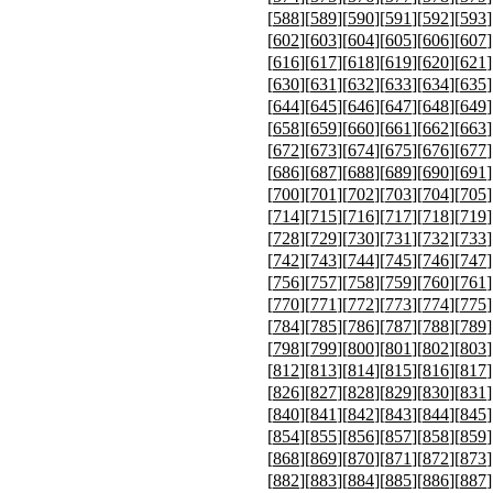
[
588
][
589
][
590
][
591
][
592
][
593
]
[
602
][
603
][
604
][
605
][
606
][
607
]
[
616
][
617
][
618
][
619
][
620
][
621
]
[
630
][
631
][
632
][
633
][
634
][
635
]
[
644
][
645
][
646
][
647
][
648
][
649
]
[
658
][
659
][
660
][
661
][
662
][
663
]
[
672
][
673
][
674
][
675
][
676
][
677
]
[
686
][
687
][
688
][
689
][
690
][
691
]
[
700
][
701
][
702
][
703
][
704
][
705
]
[
714
][
715
][
716
][
717
][
718
][
719
]
[
728
][
729
][
730
][
731
][
732
][
733
]
[
742
][
743
][
744
][
745
][
746
][
747
]
[
756
][
757
][
758
][
759
][
760
][
761
]
[
770
][
771
][
772
][
773
][
774
][
775
]
[
784
][
785
][
786
][
787
][
788
][
789
]
[
798
][
799
][
800
][
801
][
802
][
803
]
[
812
][
813
][
814
][
815
][
816
][
817
]
[
826
][
827
][
828
][
829
][
830
][
831
]
[
840
][
841
][
842
][
843
][
844
][
845
]
[
854
][
855
][
856
][
857
][
858
][
859
]
[
868
][
869
][
870
][
871
][
872
][
873
]
[
882
][
883
][
884
][
885
][
886
][
887
]