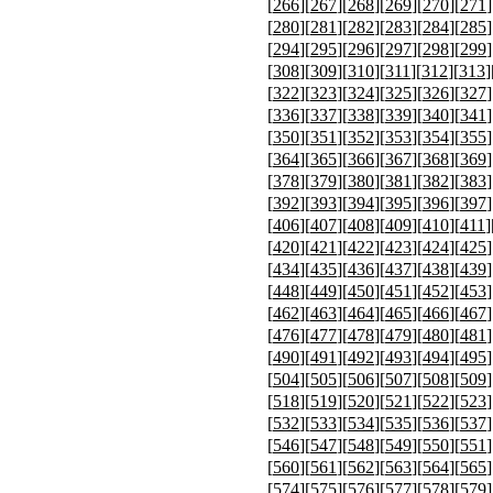
[
266
][
267
][
268
][
269
][
270
][
271
]
[
280
][
281
][
282
][
283
][
284
][
285
]
[
294
][
295
][
296
][
297
][
298
][
299
]
[
308
][
309
][
310
][
311
][
312
][
313
]
[
322
][
323
][
324
][
325
][
326
][
327
]
[
336
][
337
][
338
][
339
][
340
][
341
]
[
350
][
351
][
352
][
353
][
354
][
355
]
[
364
][
365
][
366
][
367
][
368
][
369
]
[
378
][
379
][
380
][
381
][
382
][
383
]
[
392
][
393
][
394
][
395
][
396
][
397
]
[
406
][
407
][
408
][
409
][
410
][
411
]
[
420
][
421
][
422
][
423
][
424
][
425
]
[
434
][
435
][
436
][
437
][
438
][
439
]
[
448
][
449
][
450
][
451
][
452
][
453
]
[
462
][
463
][
464
][
465
][
466
][
467
]
[
476
][
477
][
478
][
479
][
480
][
481
]
[
490
][
491
][
492
][
493
][
494
][
495
]
[
504
][
505
][
506
][
507
][
508
][
509
]
[
518
][
519
][
520
][
521
][
522
][
523
]
[
532
][
533
][
534
][
535
][
536
][
537
]
[
546
][
547
][
548
][
549
][
550
][
551
]
[
560
][
561
][
562
][
563
][
564
][
565
]
[
574
][
575
][
576
][
577
][
578
][
579
]