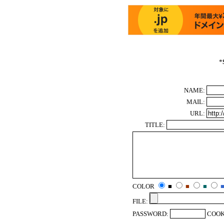
*
NAME:
MAIL:
URL:
TITLE:
COLOR
■
■
■
FILE:
PASSWORD:
COOK