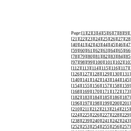
Page:[
1
][
2
][
3
][
4
][
5
][
6
][
7
][
8
][
9
][
[
21
][
22
][
23
][
24
][
25
][
26
][
27
][
28
[
40
][
41
][
42
][
43
][
44
][
45
][
46
][
47
[
59
][
60
][
61
][
62
][
63
][
64
][
65
][
66
[
78
][
79
][
80
][
81
][
82
][
83
][
84
][
85
[
97
][
98
][
99
][
100
][
101
][
102
][
10
[
112
][
113
][
114
][
115
][
116
][
117
][
[
126
][
127
][
128
][
129
][
130
][
131
]
[
140
][
141
][
142
][
143
][
144
][
145
]
[
154
][
155
][
156
][
157
][
158
][
159
]
[
168
][
169
][
170
][
171
][
172
][
173
]
[
182
][
183
][
184
][
185
][
186
][
187
]
[
196
][
197
][
198
][
199
][
200
][
201
]
[
210
][
211
][
212
][
213
][
214
][
215
]
[
224
][
225
][
226
][
227
][
228
][
229
]
[
238
][
239
][
240
][
241
][
242
][
243
]
[
252
][
253
][
254
][
255
][
256
][
257
]