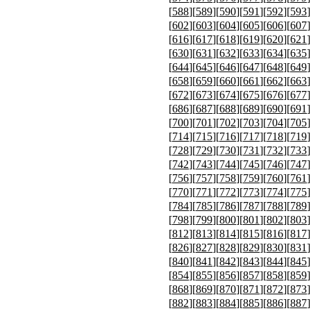
[
588
][
589
][
590
][
591
][
592
][
593
]
[
602
][
603
][
604
][
605
][
606
][
607
]
[
616
][
617
][
618
][
619
][
620
][
621
]
[
630
][
631
][
632
][
633
][
634
][
635
]
[
644
][
645
][
646
][
647
][
648
][
649
]
[
658
][
659
][
660
][
661
][
662
][
663
]
[
672
][
673
][
674
][
675
][
676
][
677
]
[
686
][
687
][
688
][
689
][
690
][
691
]
[
700
][
701
][
702
][
703
][
704
][
705
]
[
714
][
715
][
716
][
717
][
718
][
719
]
[
728
][
729
][
730
][
731
][
732
][
733
]
[
742
][
743
][
744
][
745
][
746
][
747
]
[
756
][
757
][
758
][
759
][
760
][
761
]
[
770
][
771
][
772
][
773
][
774
][
775
]
[
784
][
785
][
786
][
787
][
788
][
789
]
[
798
][
799
][
800
][
801
][
802
][
803
]
[
812
][
813
][
814
][
815
][
816
][
817
]
[
826
][
827
][
828
][
829
][
830
][
831
]
[
840
][
841
][
842
][
843
][
844
][
845
]
[
854
][
855
][
856
][
857
][
858
][
859
]
[
868
][
869
][
870
][
871
][
872
][
873
]
[
882
][
883
][
884
][
885
][
886
][
887
]