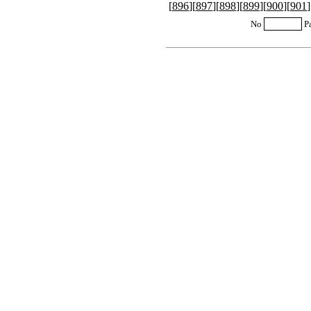
[
896
][
897
][
898
][
899
][
900
][
901
]
No
P