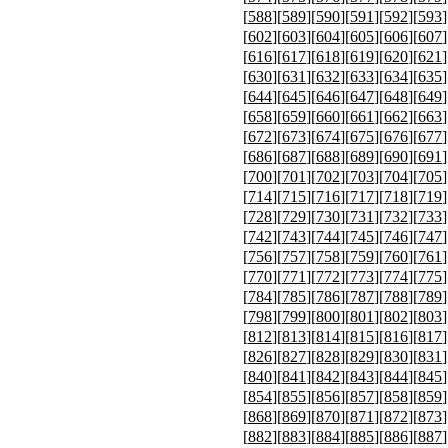
[
588
][
589
][
590
][
591
][
592
][
593
]
[
602
][
603
][
604
][
605
][
606
][
607
]
[
616
][
617
][
618
][
619
][
620
][
621
]
[
630
][
631
][
632
][
633
][
634
][
635
]
[
644
][
645
][
646
][
647
][
648
][
649
]
[
658
][
659
][
660
][
661
][
662
][
663
]
[
672
][
673
][
674
][
675
][
676
][
677
]
[
686
][
687
][
688
][
689
][
690
][
691
]
[
700
][
701
][
702
][
703
][
704
][
705
]
[
714
][
715
][
716
][
717
][
718
][
719
]
[
728
][
729
][
730
][
731
][
732
][
733
]
[
742
][
743
][
744
][
745
][
746
][
747
]
[
756
][
757
][
758
][
759
][
760
][
761
]
[
770
][
771
][
772
][
773
][
774
][
775
]
[
784
][
785
][
786
][
787
][
788
][
789
]
[
798
][
799
][
800
][
801
][
802
][
803
]
[
812
][
813
][
814
][
815
][
816
][
817
]
[
826
][
827
][
828
][
829
][
830
][
831
]
[
840
][
841
][
842
][
843
][
844
][
845
]
[
854
][
855
][
856
][
857
][
858
][
859
]
[
868
][
869
][
870
][
871
][
872
][
873
]
[
882
][
883
][
884
][
885
][
886
][
887
]