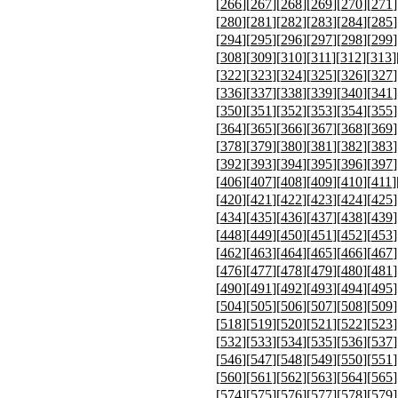
[
266
][
267
][
268
][
269
][
270
][
271
]
[
280
][
281
][
282
][
283
][
284
][
285
]
[
294
][
295
][
296
][
297
][
298
][
299
]
[
308
][
309
][
310
][
311
][
312
][
313
]
[
322
][
323
][
324
][
325
][
326
][
327
]
[
336
][
337
][
338
][
339
][
340
][
341
]
[
350
][
351
][
352
][
353
][
354
][
355
]
[
364
][
365
][
366
][
367
][
368
][
369
]
[
378
][
379
][
380
][
381
][
382
][
383
]
[
392
][
393
][
394
][
395
][
396
][
397
]
[
406
][
407
][
408
][
409
][
410
][
411
]
[
420
][
421
][
422
][
423
][
424
][
425
]
[
434
][
435
][
436
][
437
][
438
][
439
]
[
448
][
449
][
450
][
451
][
452
][
453
]
[
462
][
463
][
464
][
465
][
466
][
467
]
[
476
][
477
][
478
][
479
][
480
][
481
]
[
490
][
491
][
492
][
493
][
494
][
495
]
[
504
][
505
][
506
][
507
][
508
][
509
]
[
518
][
519
][
520
][
521
][
522
][
523
]
[
532
][
533
][
534
][
535
][
536
][
537
]
[
546
][
547
][
548
][
549
][
550
][
551
]
[
560
][
561
][
562
][
563
][
564
][
565
]
[
574
][
575
][
576
][
577
][
578
][
579
]