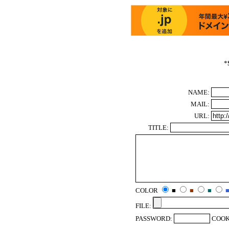
*
NAME:
MAIL:
URL:
TITLE:
COLOR
■
■
■
FILE:
PASSWORD:
COOK