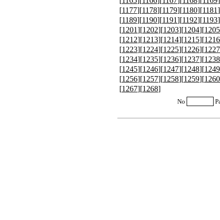
[
1165
][
1166
][
1167
][
1168
][
1169
]
[
1177
][
1178
][
1179
][
1180
][
1181
]
[
1189
][
1190
][
1191
][
1192
][
1193
]
[
1201
][
1202
][
1203
][
1204
][
1205
[
1212
][
1213
][
1214
][
1215
][
1216
[
1223
][
1224
][
1225
][
1226
][
1227
[
1234
][
1235
][
1236
][
1237
][
1238
[
1245
][
1246
][
1247
][
1248
][
1249
[
1256
][
1257
][
1258
][
1259
][
1260
[
1267
][
1268
]
No
P