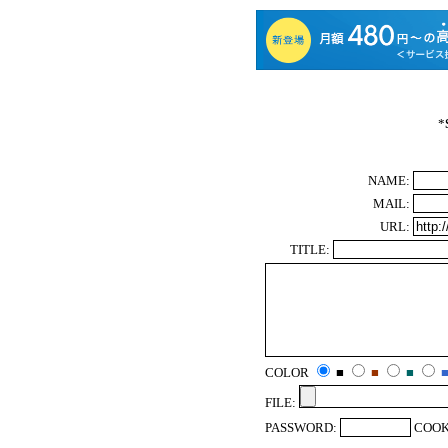
*
NAME:
MAIL:
URL:
TITLE:
COLOR
■
■
■
FILE:
PASSWORD:
COOK