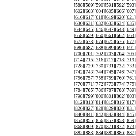
[
588
][
589
][
590
][
591
][
592
][
593
]
[
602
][
603
][
604
][
605
][
606
][
607
]
[
616
][
617
][
618
][
619
][
620
][
621
]
[
630
][
631
][
632
][
633
][
634
][
635
]
[
644
][
645
][
646
][
647
][
648
][
649
]
[
658
][
659
][
660
][
661
][
662
][
663
]
[
672
][
673
][
674
][
675
][
676
][
677
]
[
686
][
687
][
688
][
689
][
690
][
691
]
[
700
][
701
][
702
][
703
][
704
][
705
]
[
714
][
715
][
716
][
717
][
718
][
719
]
[
728
][
729
][
730
][
731
][
732
][
733
]
[
742
][
743
][
744
][
745
][
746
][
747
]
[
756
][
757
][
758
][
759
][
760
][
761
]
[
770
][
771
][
772
][
773
][
774
][
775
]
[
784
][
785
][
786
][
787
][
788
][
789
]
[
798
][
799
][
800
][
801
][
802
][
803
]
[
812
][
813
][
814
][
815
][
816
][
817
]
[
826
][
827
][
828
][
829
][
830
][
831
]
[
840
][
841
][
842
][
843
][
844
][
845
]
[
854
][
855
][
856
][
857
][
858
][
859
]
[
868
][
869
][
870
][
871
][
872
][
873
]
[
882
][
883
][
884
][
885
][
886
][
887
]