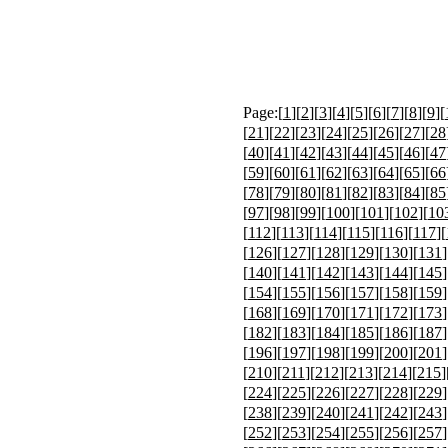
Page:[
1
][
2
][
3
][
4
][
5
][
6
][
7
][
8
][
9
][
[
21
][
22
][
23
][
24
][
25
][
26
][
27
][
28
[
40
][
41
][
42
][
43
][
44
][
45
][
46
][
47
[
59
][
60
][
61
][
62
][
63
][
64
][
65
][
66
[
78
][
79
][
80
][
81
][
82
][
83
][
84
][
85
[
97
][
98
][
99
][
100
][
101
][
102
][
10
[
112
][
113
][
114
][
115
][
116
][
117
][
[
126
][
127
][
128
][
129
][
130
][
131
]
[
140
][
141
][
142
][
143
][
144
][
145
]
[
154
][
155
][
156
][
157
][
158
][
159
]
[
168
][
169
][
170
][
171
][
172
][
173
]
[
182
][
183
][
184
][
185
][
186
][
187
]
[
196
][
197
][
198
][
199
][
200
][
201
]
[
210
][
211
][
212
][
213
][
214
][
215
]
[
224
][
225
][
226
][
227
][
228
][
229
]
[
238
][
239
][
240
][
241
][
242
][
243
]
[
252
][
253
][
254
][
255
][
256
][
257
]