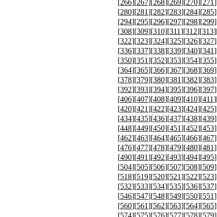
[
266
][
267
][
268
][
269
][
270
][
271
]
[
280
][
281
][
282
][
283
][
284
][
285
]
[
294
][
295
][
296
][
297
][
298
][
299
]
[
308
][
309
][
310
][
311
][
312
][
313
]
[
322
][
323
][
324
][
325
][
326
][
327
]
[
336
][
337
][
338
][
339
][
340
][
341
]
[
350
][
351
][
352
][
353
][
354
][
355
]
[
364
][
365
][
366
][
367
][
368
][
369
]
[
378
][
379
][
380
][
381
][
382
][
383
]
[
392
][
393
][
394
][
395
][
396
][
397
]
[
406
][
407
][
408
][
409
][
410
][
411
]
[
420
][
421
][
422
][
423
][
424
][
425
]
[
434
][
435
][
436
][
437
][
438
][
439
]
[
448
][
449
][
450
][
451
][
452
][
453
]
[
462
][
463
][
464
][
465
][
466
][
467
]
[
476
][
477
][
478
][
479
][
480
][
481
]
[
490
][
491
][
492
][
493
][
494
][
495
]
[
504
][
505
][
506
][
507
][
508
][
509
]
[
518
][
519
][
520
][
521
][
522
][
523
]
[
532
][
533
][
534
][
535
][
536
][
537
]
[
546
][
547
][
548
][
549
][
550
][
551
]
[
560
][
561
][
562
][
563
][
564
][
565
]
[
574
][
575
][
576
][
577
][
578
][
579
]