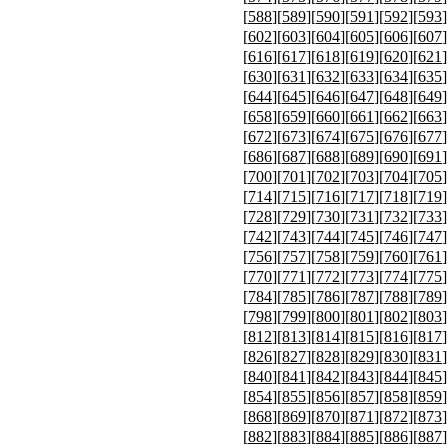
[
588
][
589
][
590
][
591
][
592
][
593
]
[
602
][
603
][
604
][
605
][
606
][
607
]
[
616
][
617
][
618
][
619
][
620
][
621
]
[
630
][
631
][
632
][
633
][
634
][
635
]
[
644
][
645
][
646
][
647
][
648
][
649
]
[
658
][
659
][
660
][
661
][
662
][
663
]
[
672
][
673
][
674
][
675
][
676
][
677
]
[
686
][
687
][
688
][
689
][
690
][
691
]
[
700
][
701
][
702
][
703
][
704
][
705
]
[
714
][
715
][
716
][
717
][
718
][
719
]
[
728
][
729
][
730
][
731
][
732
][
733
]
[
742
][
743
][
744
][
745
][
746
][
747
]
[
756
][
757
][
758
][
759
][
760
][
761
]
[
770
][
771
][
772
][
773
][
774
][
775
]
[
784
][
785
][
786
][
787
][
788
][
789
]
[
798
][
799
][
800
][
801
][
802
][
803
]
[
812
][
813
][
814
][
815
][
816
][
817
]
[
826
][
827
][
828
][
829
][
830
][
831
]
[
840
][
841
][
842
][
843
][
844
][
845
]
[
854
][
855
][
856
][
857
][
858
][
859
]
[
868
][
869
][
870
][
871
][
872
][
873
]
[
882
][
883
][
884
][
885
][
886
][
887
]