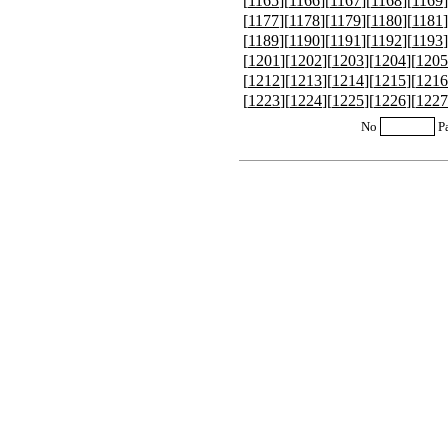
[
1165
][
1166
][
1167
][
1168
][
1169
]
[
1177
][
1178
][
1179
][
1180
][
1181
]
[
1189
][
1190
][
1191
][
1192
][
1193
]
[
1201
][
1202
][
1203
][
1204
][
1205
[
1212
][
1213
][
1214
][
1215
][
1216
[
1223
][
1224
][
1225
][
1226
][
1227
No
P