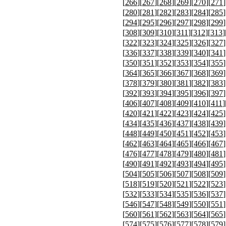
[
266
][
267
][
268
][
269
][
270
][
271
]
[
280
][
281
][
282
][
283
][
284
][
285
]
[
294
][
295
][
296
][
297
][
298
][
299
]
[
308
][
309
][
310
][
311
][
312
][
313
]
[
322
][
323
][
324
][
325
][
326
][
327
]
[
336
][
337
][
338
][
339
][
340
][
341
]
[
350
][
351
][
352
][
353
][
354
][
355
]
[
364
][
365
][
366
][
367
][
368
][
369
]
[
378
][
379
][
380
][
381
][
382
][
383
]
[
392
][
393
][
394
][
395
][
396
][
397
]
[
406
][
407
][
408
][
409
][
410
][
411
]
[
420
][
421
][
422
][
423
][
424
][
425
]
[
434
][
435
][
436
][
437
][
438
][
439
]
[
448
][
449
][
450
][
451
][
452
][
453
]
[
462
][
463
][
464
][
465
][
466
][
467
]
[
476
][
477
][
478
][
479
][
480
][
481
]
[
490
][
491
][
492
][
493
][
494
][
495
]
[
504
][
505
][
506
][
507
][
508
][
509
]
[
518
][
519
][
520
][
521
][
522
][
523
]
[
532
][
533
][
534
][
535
][
536
][
537
]
[
546
][
547
][
548
][
549
][
550
][
551
]
[
560
][
561
][
562
][
563
][
564
][
565
]
[
574
][
575
][
576
][
577
][
578
][
579
]