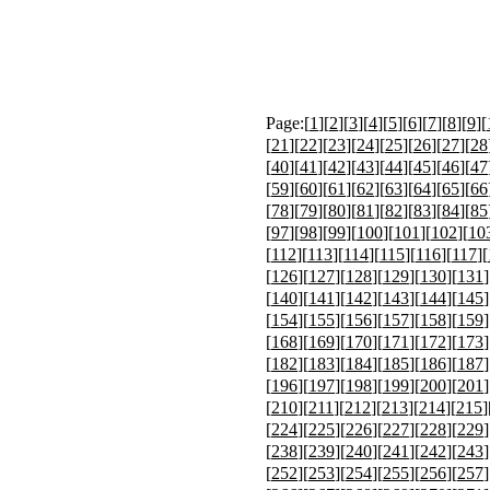
Page:[
1
][
2
][
3
][
4
][
5
][
6
][
7
][
8
][
9
][
[
21
][
22
][
23
][
24
][
25
][
26
][
27
][
28
[
40
][
41
][
42
][
43
][
44
][
45
][
46
][
47
[
59
][
60
][
61
][
62
][
63
][
64
][
65
][
66
[
78
][
79
][
80
][
81
][
82
][
83
][
84
][
85
[
97
][
98
][
99
][
100
][
101
][
102
][
10
[
112
][
113
][
114
][
115
][
116
][
117
][
[
126
][
127
][
128
][
129
][
130
][
131
]
[
140
][
141
][
142
][
143
][
144
][
145
]
[
154
][
155
][
156
][
157
][
158
][
159
]
[
168
][
169
][
170
][
171
][
172
][
173
]
[
182
][
183
][
184
][
185
][
186
][
187
]
[
196
][
197
][
198
][
199
][
200
][
201
]
[
210
][
211
][
212
][
213
][
214
][
215
]
[
224
][
225
][
226
][
227
][
228
][
229
]
[
238
][
239
][
240
][
241
][
242
][
243
]
[
252
][
253
][
254
][
255
][
256
][
257
]