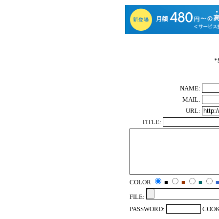
*
NAME:
MAIL:
URL:
TITLE:
COLOR
■
■
■
FILE:
PASSWORD:
COOK