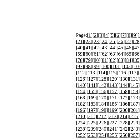
Page:[
1
][
2
][
3
][
4
][
5
][
6
][
7
][
8
][
9
][
[
21
][
22
][
23
][
24
][
25
][
26
][
27
][
28
[
40
][
41
][
42
][
43
][
44
][
45
][
46
][
47
[
59
][
60
][
61
][
62
][
63
][
64
][
65
][
66
[
78
][
79
][
80
][
81
][
82
][
83
][
84
][
85
[
97
][
98
][
99
][
100
][
101
][
102
][
10
[
112
][
113
][
114
][
115
][
116
][
117
][
[
126
][
127
][
128
][
129
][
130
][
131
]
[
140
][
141
][
142
][
143
][
144
][
145
]
[
154
][
155
][
156
][
157
][
158
][
159
]
[
168
][
169
][
170
][
171
][
172
][
173
]
[
182
][
183
][
184
][
185
][
186
][
187
]
[
196
][
197
][
198
][
199
][
200
][
201
]
[
210
][
211
][
212
][
213
][
214
][
215
]
[
224
][
225
][
226
][
227
][
228
][
229
]
[
238
][
239
][
240
][
241
][
242
][
243
]
[
252
][
253
][
254
][
255
][
256
][
257
]