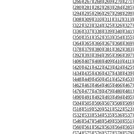
[
266
][
267
][
268
][
269
][
270
][
271
]
[
280
][
281
][
282
][
283
][
284
][
285
]
[
294
][
295
][
296
][
297
][
298
][
299
]
[
308
][
309
][
310
][
311
][
312
][
313
]
[
322
][
323
][
324
][
325
][
326
][
327
]
[
336
][
337
][
338
][
339
][
340
][
341
]
[
350
][
351
][
352
][
353
][
354
][
355
]
[
364
][
365
][
366
][
367
][
368
][
369
]
[
378
][
379
][
380
][
381
][
382
][
383
]
[
392
][
393
][
394
][
395
][
396
][
397
]
[
406
][
407
][
408
][
409
][
410
][
411
]
[
420
][
421
][
422
][
423
][
424
][
425
]
[
434
][
435
][
436
][
437
][
438
][
439
]
[
448
][
449
][
450
][
451
][
452
][
453
]
[
462
][
463
][
464
][
465
][
466
][
467
]
[
476
][
477
][
478
][
479
][
480
][
481
]
[
490
][
491
][
492
][
493
][
494
][
495
]
[
504
][
505
][
506
][
507
][
508
][
509
]
[
518
][
519
][
520
][
521
][
522
][
523
]
[
532
][
533
][
534
][
535
][
536
][
537
]
[
546
][
547
][
548
][
549
][
550
][
551
]
[
560
][
561
][
562
][
563
][
564
][
565
]
[
574
][
575
][
576
][
577
][
578
][
579
]