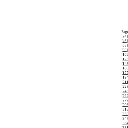
Page
[
24
]
[
46
]
[
68
]
[
90
]
[
10
[
12
[
14
[
16
[
17
[
19
[
21
[
22
[
24
[
26
[
27
[
29
[
31
[
33
[
34
[
36
[
38