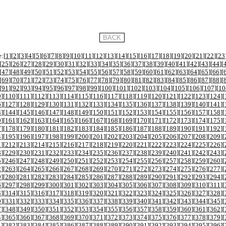
:[
1
][
2
][
3
][
4
][
5
][
6
][
7
][
8
][
9
][
10
][
11
][
12
][
13
][
14
][
15
][
16
][
17
][
18
][
19
][
20
][
21
][
22
][
23
[
25
][
26
][
27
][
28
][
29
][
30
][
31
][
32
][
33
][
34
][
35
][
36
][
37
][
38
][
39
][
40
][
41
][
42
][
43
][
44
][
[
47
][
48
][
49
][
50
][
51
][
52
][
53
][
54
][
55
][
56
][
57
][
58
][
59
][
60
][
61
][
62
][
63
][
64
][
65
][
66
][
[
69
][
70
][
71
][
72
][
73
][
74
][
75
][
76
][
77
][
78
][
79
][
80
][
81
][
82
][
83
][
84
][
85
][
86
][
87
][
88
][
[
91
][
92
][
93
][
94
][
95
][
96
][
97
][
98
][
99
][
100
][
101
][
102
][
103
][
104
][
105
][
106
][
107
][
10
9
][
110
][
111
][
112
][
113
][
114
][
115
][
116
][
117
][
118
][
119
][
120
][
121
][
122
][
123
][
124
][
6
][
127
][
128
][
129
][
130
][
131
][
132
][
133
][
134
][
135
][
136
][
137
][
138
][
139
][
140
][
141
][
3
][
144
][
145
][
146
][
147
][
148
][
149
][
150
][
151
][
152
][
153
][
154
][
155
][
156
][
157
][
158
][
0
][
161
][
162
][
163
][
164
][
165
][
166
][
167
][
168
][
169
][
170
][
171
][
172
][
173
][
174
][
175
][
7
][
178
][
179
][
180
][
181
][
182
][
183
][
184
][
185
][
186
][
187
][
188
][
189
][
190
][
191
][
192
][
4
][
195
][
196
][
197
][
198
][
199
][
200
][
201
][
202
][
203
][
204
][
205
][
206
][
207
][
208
][
209
][
1
][
212
][
213
][
214
][
215
][
216
][
217
][
218
][
219
][
220
][
221
][
222
][
223
][
224
][
225
][
226
][
8
][
229
][
230
][
231
][
232
][
233
][
234
][
235
][
236
][
237
][
238
][
239
][
240
][
241
][
242
][
243
][
5
][
246
][
247
][
248
][
249
][
250
][
251
][
252
][
253
][
254
][
255
][
256
][
257
][
258
][
259
][
260
][
2
][
263
][
264
][
265
][
266
][
267
][
268
][
269
][
270
][
271
][
272
][
273
][
274
][
275
][
276
][
277
][
9
][
280
][
281
][
282
][
283
][
284
][
285
][
286
][
287
][
288
][
289
][
290
][
291
][
292
][
293
][
294
][
6
][
297
][
298
][
299
][
300
][
301
][
302
][
303
][
304
][
305
][
306
][
307
][
308
][
309
][
310
][
311
][
3
][
314
][
315
][
316
][
317
][
318
][
319
][
320
][
321
][
322
][
323
][
324
][
325
][
326
][
327
][
328
][
0
][
331
][
332
][
333
][
334
][
335
][
336
][
337
][
338
][
339
][
340
][
341
][
342
][
343
][
344
][
345
][
7
][
348
][
349
][
350
][
351
][
352
][
353
][
354
][
355
][
356
][
357
][
358
][
359
][
360
][
361
][
362
][
4
][
365
][
366
][
367
][
368
][
369
][
370
][
371
][
372
][
373
][
374
][
375
][
376
][
377
][
378
][
379
][
1
][
382
][
383
][
384
][
385
][
386
][
387
][
388
][
389
][
390
][
391
][
392
][
393
][
394
][
395
][
396
][