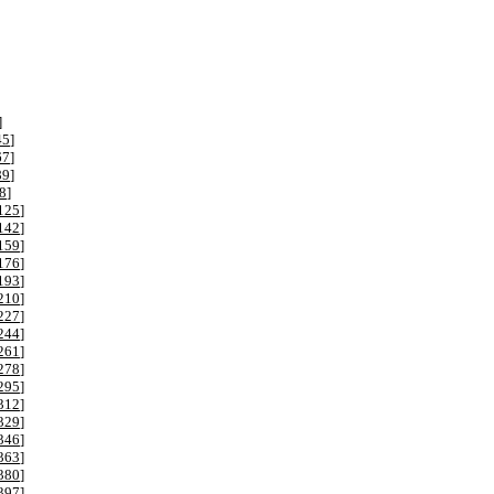
]
45
]
67
]
89
]
8
]
125
]
142
]
159
]
176
]
193
]
210
]
227
]
244
]
261
]
278
]
295
]
312
]
329
]
346
]
363
]
380
]
397
]