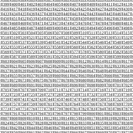
8
][
399
][
400
][
401
][
402
][
403
][
404
][
405
][
406
][
407
][
408
][
409
][
410
][
411
][
412
][
413
][
5
][
416
][
417
][
418
][
419
][
420
][
421
][
422
][
423
][
424
][
425
][
426
][
427
][
428
][
429
][
430
][
2
][
433
][
434
][
435
][
436
][
437
][
438
][
439
][
440
][
441
][
442
][
443
][
444
][
445
][
446
][
447
][
9
][
450
][
451
][
452
][
453
][
454
][
455
][
456
][
457
][
458
][
459
][
460
][
461
][
462
][
463
][
464
][
6
][
467
][
468
][
469
][
470
][
471
][
472
][
473
][
474
][
475
][
476
][
477
][
478
][
479
][
480
][
481
][
3
][
484
][
485
][
486
][
487
][
488
][
489
][
490
][
491
][
492
][
493
][
494
][
495
][
496
][
497
][
498
][
0
][
501
][
502
][
503
][
504
][
505
][
506
][
507
][
508
][
509
][
510
][
511
][
512
][
513
][
514
][
515
][
7
][
518
][
519
][
520
][
521
][
522
][
523
][
524
][
525
][
526
][
527
][
528
][
529
][
530
][
531
][
532
][
4
][
535
][
536
][
537
][
538
][
539
][
540
][
541
][
542
][
543
][
544
][
545
][
546
][
547
][
548
][
549
][
1
][
552
][
553
][
554
][
555
][
556
][
557
][
558
][
559
][
560
][
561
][
562
][
563
][
564
][
565
][
566
][
8
][
569
][
570
][
571
][
572
][
573
][
574
][
575
][
576
][
577
][
578
][
579
][
580
][
581
][
582
][
583
][
5
][
586
][
587
][
588
][
589
][
590
][
591
][
592
][
593
][
594
][
595
][
596
][
597
][
598
][
599
][
600
][
2
][
603
][
604
][
605
][
606
][
607
][
608
][
609
][
610
][
611
][
612
][
613
][
614
][
615
][
616
][
617
][
9
][
620
][
621
][
622
][
623
][
624
][
625
][
626
][
627
][
628
][
629
][
630
][
631
][
632
][
633
][
634
][
6
][
637
][
638
][
639
][
640
][
641
][
642
][
643
][
644
][
645
][
646
][
647
][
648
][
649
][
650
][
651
][
3
][
654
][
655
][
656
][
657
][
658
][
659
][
660
][
661
][
662
][
663
][
664
][
665
][
666
][
667
][
668
][
0
][
671
][
672
][
673
][
674
][
675
][
676
][
677
][
678
][
679
][
680
][
681
][
682
][
683
][
684
][
685
][
7
][
688
][
689
][
690
][
691
][
692
][
693
][
694
][
695
][
696
][
697
][
698
][
699
][
700
][
701
][
702
][
4
][
705
][
706
][
707
][
708
][
709
][
710
][
711
][
712
][
713
][
714
][
715
][
716
][
717
][
718
][
719
][
1
][
722
][
723
][
724
][
725
][
726
][
727
][
728
][
729
][
730
][
731
][
732
][
733
][
734
][
735
][
736
][
8
][
739
][
740
][
741
][
742
][
743
][
744
][
745
][
746
][
747
][
748
][
749
][
750
][
751
][
752
][
753
][
5
][
756
][
757
][
758
][
759
][
760
][
761
][
762
][
763
][
764
][
765
][
766
][
767
][
768
][
769
][
770
][
2
][
773
][
774
][
775
][
776
][
777
][
778
][
779
][
780
][
781
][
782
][
783
][
784
][
785
][
786
][
787
][
9
][
790
][
791
][
792
][
793
][
794
][
795
][
796
][
797
][
798
][
799
][
800
][
801
][
802
][
803
][
804
][
6
][
807
][
808
][
809
][
810
][
811
][
812
][
813
][
814
][
815
][
816
][
817
][
818
][
819
][
820
][
821
][
3
][
824
][
825
][
826
][
827
][
828
][
829
][
830
][
831
][
832
][
833
][
834
][
835
][
836
][
837
][
838
][
0
][
841
][
842
][
843
][
844
][
845
][
846
][
847
][
848
][
849
][
850
][
851
][
852
][
853
][
854
][
855
][
7
][
858
][
859
][
860
][
861
][
862
][
863
][
864
][
865
][
866
][
867
][
868
][
869
][
870
][
871
][
872
][