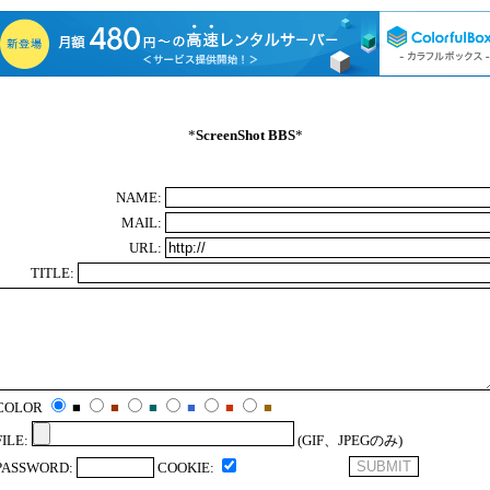
*
ScreenShot BBS
*
NAME:
MAIL:
URL:
TITLE:
COLOR
■
■
■
■
■
■
FILE:
(GIF、JPEGのみ)
PASSWORD:
COOKIE: