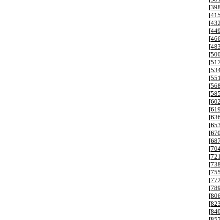
[
39
[
41
[
43
[
44
[
46
[
48
[
50
[
51
[
53
[
55
[
56
[
58
[
60
[
61
[
63
[
65
[
67
[
68
[
70
[
72
[
73
[
75
[
77
[
78
[
80
[
82
[
84
[
85