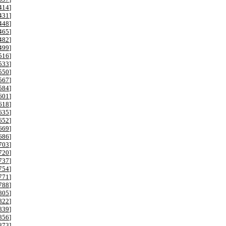
414
]
431
]
448
]
465
]
482
]
499
]
516
]
533
]
550
]
567
]
584
]
601
]
618
]
635
]
652
]
669
]
686
]
703
]
720
]
737
]
754
]
771
]
788
]
805
]
822
]
839
]
856
]
873
]