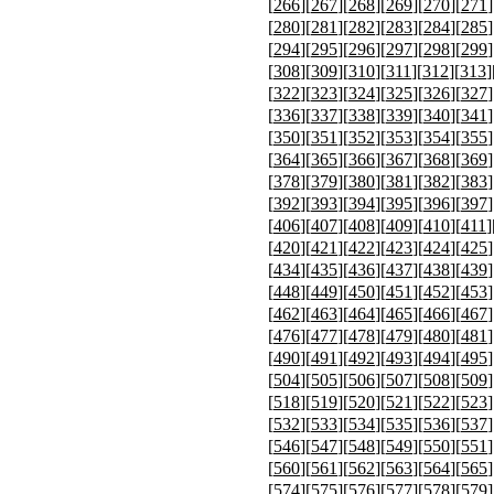
[
266
][
267
][
268
][
269
][
270
][
271
]
[
280
][
281
][
282
][
283
][
284
][
285
]
[
294
][
295
][
296
][
297
][
298
][
299
]
[
308
][
309
][
310
][
311
][
312
][
313
]
[
322
][
323
][
324
][
325
][
326
][
327
]
[
336
][
337
][
338
][
339
][
340
][
341
]
[
350
][
351
][
352
][
353
][
354
][
355
]
[
364
][
365
][
366
][
367
][
368
][
369
]
[
378
][
379
][
380
][
381
][
382
][
383
]
[
392
][
393
][
394
][
395
][
396
][
397
]
[
406
][
407
][
408
][
409
][
410
][
411
]
[
420
][
421
][
422
][
423
][
424
][
425
]
[
434
][
435
][
436
][
437
][
438
][
439
]
[
448
][
449
][
450
][
451
][
452
][
453
]
[
462
][
463
][
464
][
465
][
466
][
467
]
[
476
][
477
][
478
][
479
][
480
][
481
]
[
490
][
491
][
492
][
493
][
494
][
495
]
[
504
][
505
][
506
][
507
][
508
][
509
]
[
518
][
519
][
520
][
521
][
522
][
523
]
[
532
][
533
][
534
][
535
][
536
][
537
]
[
546
][
547
][
548
][
549
][
550
][
551
]
[
560
][
561
][
562
][
563
][
564
][
565
]
[
574
][
575
][
576
][
577
][
578
][
579
]