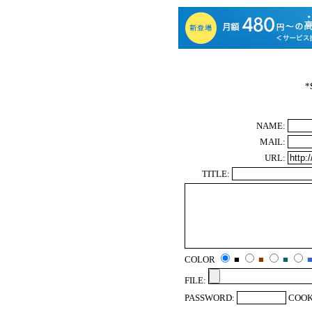
*
NAME:
MAIL:
URL:
TITLE:
COLOR
■
■
■
FILE:
PASSWORD:
COOK