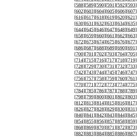
[
588
][
589
][
590
][
591
][
592
][
593
]
[
602
][
603
][
604
][
605
][
606
][
607
]
[
616
][
617
][
618
][
619
][
620
][
621
]
[
630
][
631
][
632
][
633
][
634
][
635
]
[
644
][
645
][
646
][
647
][
648
][
649
]
[
658
][
659
][
660
][
661
][
662
][
663
]
[
672
][
673
][
674
][
675
][
676
][
677
]
[
686
][
687
][
688
][
689
][
690
][
691
]
[
700
][
701
][
702
][
703
][
704
][
705
]
[
714
][
715
][
716
][
717
][
718
][
719
]
[
728
][
729
][
730
][
731
][
732
][
733
]
[
742
][
743
][
744
][
745
][
746
][
747
]
[
756
][
757
][
758
][
759
][
760
][
761
]
[
770
][
771
][
772
][
773
][
774
][
775
]
[
784
][
785
][
786
][
787
][
788
][
789
]
[
798
][
799
][
800
][
801
][
802
][
803
]
[
812
][
813
][
814
][
815
][
816
][
817
]
[
826
][
827
][
828
][
829
][
830
][
831
]
[
840
][
841
][
842
][
843
][
844
][
845
]
[
854
][
855
][
856
][
857
][
858
][
859
]
[
868
][
869
][
870
][
871
][
872
][
873
]
[
882
][
883
][
884
][
885
][
886
][
887
]