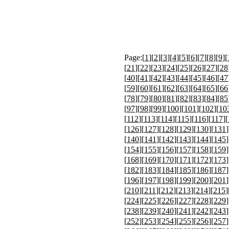
Page:[
1
][
2
][
3
][
4
][
5
][
6
][
7
][
8
][
9
][
[
21
][
22
][
23
][
24
][
25
][
26
][
27
][
28
[
40
][
41
][
42
][
43
][
44
][
45
][
46
][
47
[
59
][
60
][
61
][
62
][
63
][
64
][
65
][
66
[
78
][
79
][
80
][
81
][
82
][
83
][
84
][
85
[
97
][
98
][
99
][
100
][
101
][
102
][
10
[
112
][
113
][
114
][
115
][
116
][
117
][
[
126
][
127
][
128
][
129
][
130
][
131
]
[
140
][
141
][
142
][
143
][
144
][
145
]
[
154
][
155
][
156
][
157
][
158
][
159
]
[
168
][
169
][
170
][
171
][
172
][
173
]
[
182
][
183
][
184
][
185
][
186
][
187
]
[
196
][
197
][
198
][
199
][
200
][
201
]
[
210
][
211
][
212
][
213
][
214
][
215
]
[
224
][
225
][
226
][
227
][
228
][
229
]
[
238
][
239
][
240
][
241
][
242
][
243
]
[
252
][
253
][
254
][
255
][
256
][
257
]