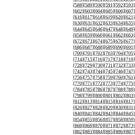
[
588
][
589
][
590
][
591
][
592
][
593
]
[
602
][
603
][
604
][
605
][
606
][
607
]
[
616
][
617
][
618
][
619
][
620
][
621
]
[
630
][
631
][
632
][
633
][
634
][
635
]
[
644
][
645
][
646
][
647
][
648
][
649
]
[
658
][
659
][
660
][
661
][
662
][
663
]
[
672
][
673
][
674
][
675
][
676
][
677
]
[
686
][
687
][
688
][
689
][
690
][
691
]
[
700
][
701
][
702
][
703
][
704
][
705
]
[
714
][
715
][
716
][
717
][
718
][
719
]
[
728
][
729
][
730
][
731
][
732
][
733
]
[
742
][
743
][
744
][
745
][
746
][
747
]
[
756
][
757
][
758
][
759
][
760
][
761
]
[
770
][
771
][
772
][
773
][
774
][
775
]
[
784
][
785
][
786
][
787
][
788
][
789
]
[
798
][
799
][
800
][
801
][
802
][
803
]
[
812
][
813
][
814
][
815
][
816
][
817
]
[
826
][
827
][
828
][
829
][
830
][
831
]
[
840
][
841
][
842
][
843
][
844
][
845
]
[
854
][
855
][
856
][
857
][
858
][
859
]
[
868
][
869
][
870
][
871
][
872
][
873
]
[
882
][
883
][
884
][
885
][
886
][
887
]