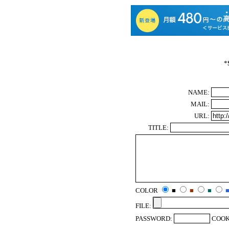
*
NAME:
MAIL:
URL:
TITLE:
COLOR
■
■
■
FILE:
PASSWORD:
COOK