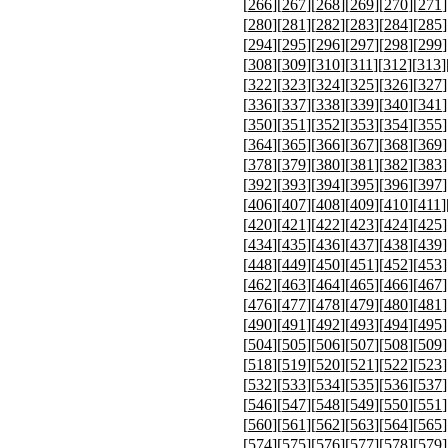
[
266
][
267
][
268
][
269
][
270
][
271
]
[
280
][
281
][
282
][
283
][
284
][
285
]
[
294
][
295
][
296
][
297
][
298
][
299
]
[
308
][
309
][
310
][
311
][
312
][
313
]
[
322
][
323
][
324
][
325
][
326
][
327
]
[
336
][
337
][
338
][
339
][
340
][
341
]
[
350
][
351
][
352
][
353
][
354
][
355
]
[
364
][
365
][
366
][
367
][
368
][
369
]
[
378
][
379
][
380
][
381
][
382
][
383
]
[
392
][
393
][
394
][
395
][
396
][
397
]
[
406
][
407
][
408
][
409
][
410
][
411
]
[
420
][
421
][
422
][
423
][
424
][
425
]
[
434
][
435
][
436
][
437
][
438
][
439
]
[
448
][
449
][
450
][
451
][
452
][
453
]
[
462
][
463
][
464
][
465
][
466
][
467
]
[
476
][
477
][
478
][
479
][
480
][
481
]
[
490
][
491
][
492
][
493
][
494
][
495
]
[
504
][
505
][
506
][
507
][
508
][
509
]
[
518
][
519
][
520
][
521
][
522
][
523
]
[
532
][
533
][
534
][
535
][
536
][
537
]
[
546
][
547
][
548
][
549
][
550
][
551
]
[
560
][
561
][
562
][
563
][
564
][
565
]
[
574
][
575
][
576
][
577
][
578
][
579
]