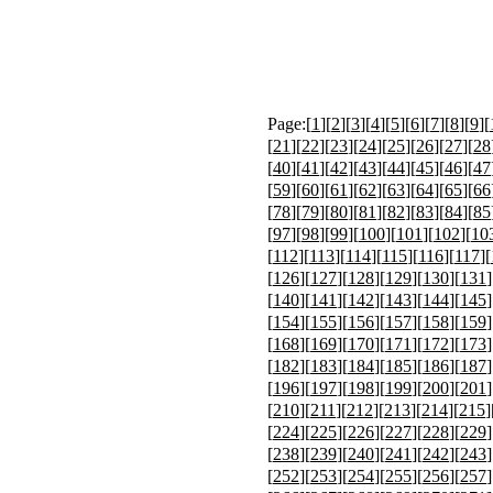
Page:[
1
][
2
][
3
][
4
][
5
][
6
][
7
][
8
][
9
][
[
21
][
22
][
23
][
24
][
25
][
26
][
27
][
28
[
40
][
41
][
42
][
43
][
44
][
45
][
46
][
47
[
59
][
60
][
61
][
62
][
63
][
64
][
65
][
66
[
78
][
79
][
80
][
81
][
82
][
83
][
84
][
85
[
97
][
98
][
99
][
100
][
101
][
102
][
10
[
112
][
113
][
114
][
115
][
116
][
117
][
[
126
][
127
][
128
][
129
][
130
][
131
]
[
140
][
141
][
142
][
143
][
144
][
145
]
[
154
][
155
][
156
][
157
][
158
][
159
]
[
168
][
169
][
170
][
171
][
172
][
173
]
[
182
][
183
][
184
][
185
][
186
][
187
]
[
196
][
197
][
198
][
199
][
200
][
201
]
[
210
][
211
][
212
][
213
][
214
][
215
]
[
224
][
225
][
226
][
227
][
228
][
229
]
[
238
][
239
][
240
][
241
][
242
][
243
]
[
252
][
253
][
254
][
255
][
256
][
257
]