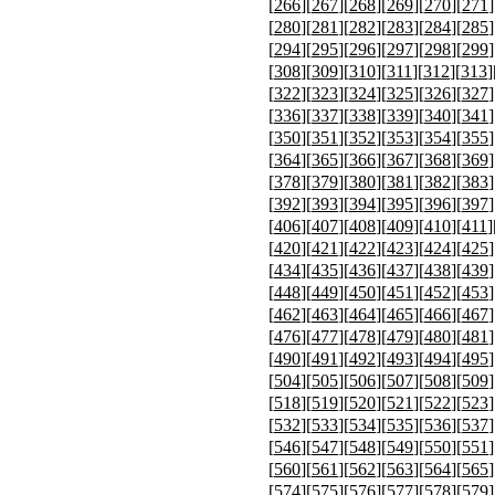
[
266
][
267
][
268
][
269
][
270
][
271
]
[
280
][
281
][
282
][
283
][
284
][
285
]
[
294
][
295
][
296
][
297
][
298
][
299
]
[
308
][
309
][
310
][
311
][
312
][
313
]
[
322
][
323
][
324
][
325
][
326
][
327
]
[
336
][
337
][
338
][
339
][
340
][
341
]
[
350
][
351
][
352
][
353
][
354
][
355
]
[
364
][
365
][
366
][
367
][
368
][
369
]
[
378
][
379
][
380
][
381
][
382
][
383
]
[
392
][
393
][
394
][
395
][
396
][
397
]
[
406
][
407
][
408
][
409
][
410
][
411
]
[
420
][
421
][
422
][
423
][
424
][
425
]
[
434
][
435
][
436
][
437
][
438
][
439
]
[
448
][
449
][
450
][
451
][
452
][
453
]
[
462
][
463
][
464
][
465
][
466
][
467
]
[
476
][
477
][
478
][
479
][
480
][
481
]
[
490
][
491
][
492
][
493
][
494
][
495
]
[
504
][
505
][
506
][
507
][
508
][
509
]
[
518
][
519
][
520
][
521
][
522
][
523
]
[
532
][
533
][
534
][
535
][
536
][
537
]
[
546
][
547
][
548
][
549
][
550
][
551
]
[
560
][
561
][
562
][
563
][
564
][
565
]
[
574
][
575
][
576
][
577
][
578
][
579
]