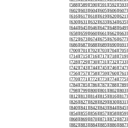
[
588
][
589
][
590
][
591
][
592
][
593
]
[
602
][
603
][
604
][
605
][
606
][
607
]
[
616
][
617
][
618
][
619
][
620
][
621
]
[
630
][
631
][
632
][
633
][
634
][
635
]
[
644
][
645
][
646
][
647
][
648
][
649
]
[
658
][
659
][
660
][
661
][
662
][
663
]
[
672
][
673
][
674
][
675
][
676
][
677
]
[
686
][
687
][
688
][
689
][
690
][
691
]
[
700
][
701
][
702
][
703
][
704
][
705
]
[
714
][
715
][
716
][
717
][
718
][
719
]
[
728
][
729
][
730
][
731
][
732
][
733
]
[
742
][
743
][
744
][
745
][
746
][
747
]
[
756
][
757
][
758
][
759
][
760
][
761
]
[
770
][
771
][
772
][
773
][
774
][
775
]
[
784
][
785
][
786
][
787
][
788
][
789
]
[
798
][
799
][
800
][
801
][
802
][
803
]
[
812
][
813
][
814
][
815
][
816
][
817
]
[
826
][
827
][
828
][
829
][
830
][
831
]
[
840
][
841
][
842
][
843
][
844
][
845
]
[
854
][
855
][
856
][
857
][
858
][
859
]
[
868
][
869
][
870
][
871
][
872
][
873
]
[
882
][
883
][
884
][
885
][
886
][
887
]