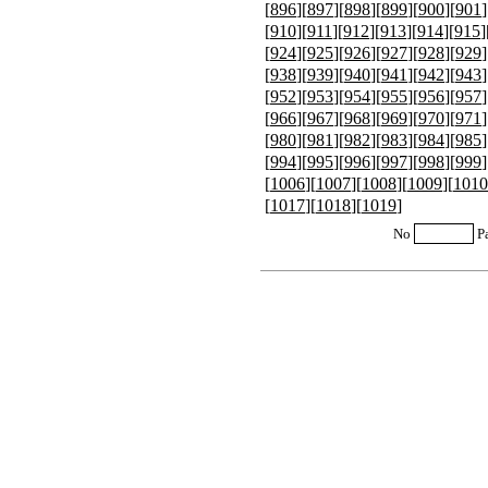
[
896
][
897
][
898
][
899
][
900
][
901
]
[
910
][
911
][
912
][
913
][
914
][
915
]
[
924
][
925
][
926
][
927
][
928
][
929
]
[
938
][
939
][
940
][
941
][
942
][
943
]
[
952
][
953
][
954
][
955
][
956
][
957
]
[
966
][
967
][
968
][
969
][
970
][
971
]
[
980
][
981
][
982
][
983
][
984
][
985
]
[
994
][
995
][
996
][
997
][
998
][
999
]
[
1006
][
1007
][
1008
][
1009
][
1010
[
1017
][
1018
][
1019
]
No
P