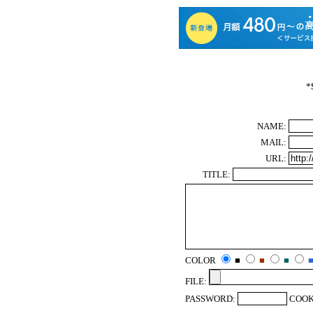
*
NAME:
MAIL:
URL:
TITLE:
COLOR
■
■
■
FILE:
PASSWORD:
COOK