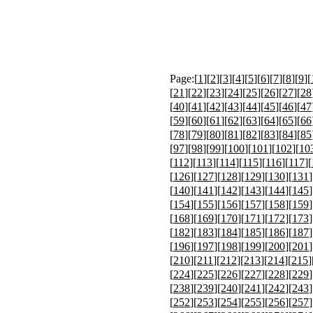
Page:[
1
][
2
][
3
][
4
][
5
][
6
][
7
][
8
][
9
][
[
21
][
22
][
23
][
24
][
25
][
26
][
27
][
28
[
40
][
41
][
42
][
43
][
44
][
45
][
46
][
47
[
59
][
60
][
61
][
62
][
63
][
64
][
65
][
66
[
78
][
79
][
80
][
81
][
82
][
83
][
84
][
85
[
97
][
98
][
99
][
100
][
101
][
102
][
10
[
112
][
113
][
114
][
115
][
116
][
117
][
[
126
][
127
][
128
][
129
][
130
][
131
]
[
140
][
141
][
142
][
143
][
144
][
145
]
[
154
][
155
][
156
][
157
][
158
][
159
]
[
168
][
169
][
170
][
171
][
172
][
173
]
[
182
][
183
][
184
][
185
][
186
][
187
]
[
196
][
197
][
198
][
199
][
200
][
201
]
[
210
][
211
][
212
][
213
][
214
][
215
]
[
224
][
225
][
226
][
227
][
228
][
229
]
[
238
][
239
][
240
][
241
][
242
][
243
]
[
252
][
253
][
254
][
255
][
256
][
257
]