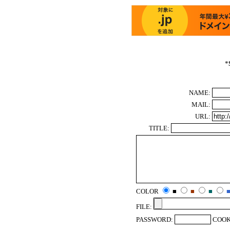
*
NAME:
MAIL:
URL:
TITLE:
COLOR
■
■
■
FILE:
PASSWORD:
COOK