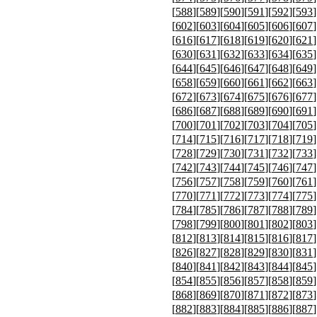
[
588
][
589
][
590
][
591
][
592
][
593
]
[
602
][
603
][
604
][
605
][
606
][
607
]
[
616
][
617
][
618
][
619
][
620
][
621
]
[
630
][
631
][
632
][
633
][
634
][
635
]
[
644
][
645
][
646
][
647
][
648
][
649
]
[
658
][
659
][
660
][
661
][
662
][
663
]
[
672
][
673
][
674
][
675
][
676
][
677
]
[
686
][
687
][
688
][
689
][
690
][
691
]
[
700
][
701
][
702
][
703
][
704
][
705
]
[
714
][
715
][
716
][
717
][
718
][
719
]
[
728
][
729
][
730
][
731
][
732
][
733
]
[
742
][
743
][
744
][
745
][
746
][
747
]
[
756
][
757
][
758
][
759
][
760
][
761
]
[
770
][
771
][
772
][
773
][
774
][
775
]
[
784
][
785
][
786
][
787
][
788
][
789
]
[
798
][
799
][
800
][
801
][
802
][
803
]
[
812
][
813
][
814
][
815
][
816
][
817
]
[
826
][
827
][
828
][
829
][
830
][
831
]
[
840
][
841
][
842
][
843
][
844
][
845
]
[
854
][
855
][
856
][
857
][
858
][
859
]
[
868
][
869
][
870
][
871
][
872
][
873
]
[
882
][
883
][
884
][
885
][
886
][
887
]