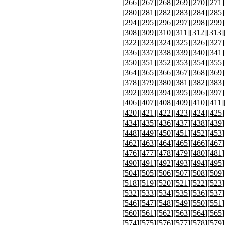
[
266
][
267
][
268
][
269
][
270
][
271
]
[
280
][
281
][
282
][
283
][
284
][
285
]
[
294
][
295
][
296
][
297
][
298
][
299
]
[
308
][
309
][
310
][
311
][
312
][
313
]
[
322
][
323
][
324
][
325
][
326
][
327
]
[
336
][
337
][
338
][
339
][
340
][
341
]
[
350
][
351
][
352
][
353
][
354
][
355
]
[
364
][
365
][
366
][
367
][
368
][
369
]
[
378
][
379
][
380
][
381
][
382
][
383
]
[
392
][
393
][
394
][
395
][
396
][
397
]
[
406
][
407
][
408
][
409
][
410
][
411
]
[
420
][
421
][
422
][
423
][
424
][
425
]
[
434
][
435
][
436
][
437
][
438
][
439
]
[
448
][
449
][
450
][
451
][
452
][
453
]
[
462
][
463
][
464
][
465
][
466
][
467
]
[
476
][
477
][
478
][
479
][
480
][
481
]
[
490
][
491
][
492
][
493
][
494
][
495
]
[
504
][
505
][
506
][
507
][
508
][
509
]
[
518
][
519
][
520
][
521
][
522
][
523
]
[
532
][
533
][
534
][
535
][
536
][
537
]
[
546
][
547
][
548
][
549
][
550
][
551
]
[
560
][
561
][
562
][
563
][
564
][
565
]
[
574
][
575
][
576
][
577
][
578
][
579
]