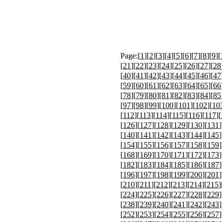
Page:[
1
][
2
][
3
][
4
][
5
][
6
][
7
][
8
][
9
][
[
21
][
22
][
23
][
24
][
25
][
26
][
27
][
28
[
40
][
41
][
42
][
43
][
44
][
45
][
46
][
47
[
59
][
60
][
61
][
62
][
63
][
64
][
65
][
66
[
78
][
79
][
80
][
81
][
82
][
83
][
84
][
85
[
97
][
98
][
99
][
100
][
101
][
102
][
10
[
112
][
113
][
114
][
115
][
116
][
117
][
[
126
][
127
][
128
][
129
][
130
][
131
]
[
140
][
141
][
142
][
143
][
144
][
145
]
[
154
][
155
][
156
][
157
][
158
][
159
]
[
168
][
169
][
170
][
171
][
172
][
173
]
[
182
][
183
][
184
][
185
][
186
][
187
]
[
196
][
197
][
198
][
199
][
200
][
201
]
[
210
][
211
][
212
][
213
][
214
][
215
]
[
224
][
225
][
226
][
227
][
228
][
229
]
[
238
][
239
][
240
][
241
][
242
][
243
]
[
252
][
253
][
254
][
255
][
256
][
257
]