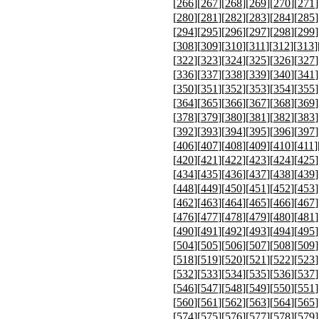
[
266
][
267
][
268
][
269
][
270
][
271
]
[
280
][
281
][
282
][
283
][
284
][
285
]
[
294
][
295
][
296
][
297
][
298
][
299
]
[
308
][
309
][
310
][
311
][
312
][
313
]
[
322
][
323
][
324
][
325
][
326
][
327
]
[
336
][
337
][
338
][
339
][
340
][
341
]
[
350
][
351
][
352
][
353
][
354
][
355
]
[
364
][
365
][
366
][
367
][
368
][
369
]
[
378
][
379
][
380
][
381
][
382
][
383
]
[
392
][
393
][
394
][
395
][
396
][
397
]
[
406
][
407
][
408
][
409
][
410
][
411
]
[
420
][
421
][
422
][
423
][
424
][
425
]
[
434
][
435
][
436
][
437
][
438
][
439
]
[
448
][
449
][
450
][
451
][
452
][
453
]
[
462
][
463
][
464
][
465
][
466
][
467
]
[
476
][
477
][
478
][
479
][
480
][
481
]
[
490
][
491
][
492
][
493
][
494
][
495
]
[
504
][
505
][
506
][
507
][
508
][
509
]
[
518
][
519
][
520
][
521
][
522
][
523
]
[
532
][
533
][
534
][
535
][
536
][
537
]
[
546
][
547
][
548
][
549
][
550
][
551
]
[
560
][
561
][
562
][
563
][
564
][
565
]
[
574
][
575
][
576
][
577
][
578
][
579
]