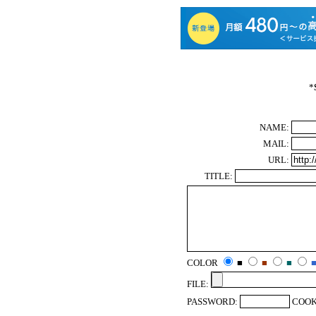
*
NAME:
MAIL:
URL:
TITLE:
COLOR
■
■
■
FILE:
PASSWORD:
COOK