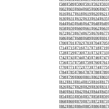
[
588
][
589
][
590
][
591
][
592
][
593
]
[
602
][
603
][
604
][
605
][
606
][
607
]
[
616
][
617
][
618
][
619
][
620
][
621
]
[
630
][
631
][
632
][
633
][
634
][
635
]
[
644
][
645
][
646
][
647
][
648
][
649
]
[
658
][
659
][
660
][
661
][
662
][
663
]
[
672
][
673
][
674
][
675
][
676
][
677
]
[
686
][
687
][
688
][
689
][
690
][
691
]
[
700
][
701
][
702
][
703
][
704
][
705
]
[
714
][
715
][
716
][
717
][
718
][
719
]
[
728
][
729
][
730
][
731
][
732
][
733
]
[
742
][
743
][
744
][
745
][
746
][
747
]
[
756
][
757
][
758
][
759
][
760
][
761
]
[
770
][
771
][
772
][
773
][
774
][
775
]
[
784
][
785
][
786
][
787
][
788
][
789
]
[
798
][
799
][
800
][
801
][
802
][
803
]
[
812
][
813
][
814
][
815
][
816
][
817
]
[
826
][
827
][
828
][
829
][
830
][
831
]
[
840
][
841
][
842
][
843
][
844
][
845
]
[
854
][
855
][
856
][
857
][
858
][
859
]
[
868
][
869
][
870
][
871
][
872
][
873
]
[
882
][
883
][
884
][
885
][
886
][
887
]