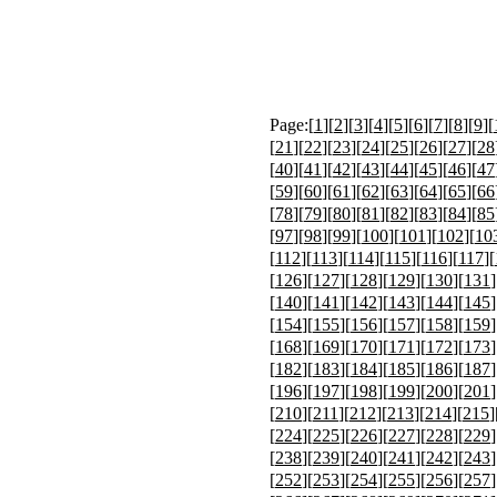
Page:[
1
][
2
][
3
][
4
][
5
][
6
][
7
][
8
][
9
][
[
21
][
22
][
23
][
24
][
25
][
26
][
27
][
28
[
40
][
41
][
42
][
43
][
44
][
45
][
46
][
47
[
59
][
60
][
61
][
62
][
63
][
64
][
65
][
66
[
78
][
79
][
80
][
81
][
82
][
83
][
84
][
85
[
97
][
98
][
99
][
100
][
101
][
102
][
10
[
112
][
113
][
114
][
115
][
116
][
117
][
[
126
][
127
][
128
][
129
][
130
][
131
]
[
140
][
141
][
142
][
143
][
144
][
145
]
[
154
][
155
][
156
][
157
][
158
][
159
]
[
168
][
169
][
170
][
171
][
172
][
173
]
[
182
][
183
][
184
][
185
][
186
][
187
]
[
196
][
197
][
198
][
199
][
200
][
201
]
[
210
][
211
][
212
][
213
][
214
][
215
]
[
224
][
225
][
226
][
227
][
228
][
229
]
[
238
][
239
][
240
][
241
][
242
][
243
]
[
252
][
253
][
254
][
255
][
256
][
257
]