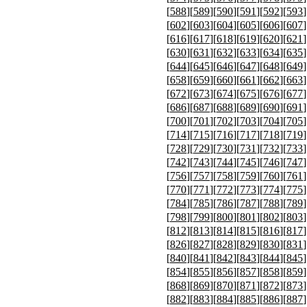
[
588
][
589
][
590
][
591
][
592
][
593
]
[
602
][
603
][
604
][
605
][
606
][
607
]
[
616
][
617
][
618
][
619
][
620
][
621
]
[
630
][
631
][
632
][
633
][
634
][
635
]
[
644
][
645
][
646
][
647
][
648
][
649
]
[
658
][
659
][
660
][
661
][
662
][
663
]
[
672
][
673
][
674
][
675
][
676
][
677
]
[
686
][
687
][
688
][
689
][
690
][
691
]
[
700
][
701
][
702
][
703
][
704
][
705
]
[
714
][
715
][
716
][
717
][
718
][
719
]
[
728
][
729
][
730
][
731
][
732
][
733
]
[
742
][
743
][
744
][
745
][
746
][
747
]
[
756
][
757
][
758
][
759
][
760
][
761
]
[
770
][
771
][
772
][
773
][
774
][
775
]
[
784
][
785
][
786
][
787
][
788
][
789
]
[
798
][
799
][
800
][
801
][
802
][
803
]
[
812
][
813
][
814
][
815
][
816
][
817
]
[
826
][
827
][
828
][
829
][
830
][
831
]
[
840
][
841
][
842
][
843
][
844
][
845
]
[
854
][
855
][
856
][
857
][
858
][
859
]
[
868
][
869
][
870
][
871
][
872
][
873
]
[
882
][
883
][
884
][
885
][
886
][
887
]