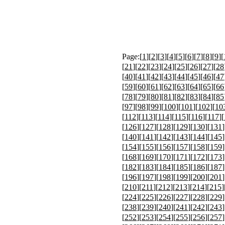
Page:[
1
][
2
][
3
][
4
][
5
][
6
][
7
][
8
][
9
][
[
21
][
22
][
23
][
24
][
25
][
26
][
27
][
28
[
40
][
41
][
42
][
43
][
44
][
45
][
46
][
47
[
59
][
60
][
61
][
62
][
63
][
64
][
65
][
66
[
78
][
79
][
80
][
81
][
82
][
83
][
84
][
85
[
97
][
98
][
99
][
100
][
101
][
102
][
10
[
112
][
113
][
114
][
115
][
116
][
117
][
[
126
][
127
][
128
][
129
][
130
][
131
]
[
140
][
141
][
142
][
143
][
144
][
145
]
[
154
][
155
][
156
][
157
][
158
][
159
]
[
168
][
169
][
170
][
171
][
172
][
173
]
[
182
][
183
][
184
][
185
][
186
][
187
]
[
196
][
197
][
198
][
199
][
200
][
201
]
[
210
][
211
][
212
][
213
][
214
][
215
]
[
224
][
225
][
226
][
227
][
228
][
229
]
[
238
][
239
][
240
][
241
][
242
][
243
]
[
252
][
253
][
254
][
255
][
256
][
257
]