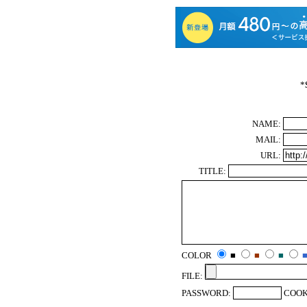
*
NAME:
MAIL:
URL:
TITLE:
COLOR
■
■
■
FILE:
PASSWORD:
COOK