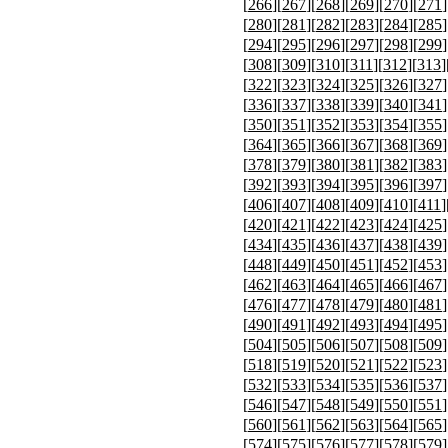
[
266
][
267
][
268
][
269
][
270
][
271
]
[
280
][
281
][
282
][
283
][
284
][
285
]
[
294
][
295
][
296
][
297
][
298
][
299
]
[
308
][
309
][
310
][
311
][
312
][
313
]
[
322
][
323
][
324
][
325
][
326
][
327
]
[
336
][
337
][
338
][
339
][
340
][
341
]
[
350
][
351
][
352
][
353
][
354
][
355
]
[
364
][
365
][
366
][
367
][
368
][
369
]
[
378
][
379
][
380
][
381
][
382
][
383
]
[
392
][
393
][
394
][
395
][
396
][
397
]
[
406
][
407
][
408
][
409
][
410
][
411
]
[
420
][
421
][
422
][
423
][
424
][
425
]
[
434
][
435
][
436
][
437
][
438
][
439
]
[
448
][
449
][
450
][
451
][
452
][
453
]
[
462
][
463
][
464
][
465
][
466
][
467
]
[
476
][
477
][
478
][
479
][
480
][
481
]
[
490
][
491
][
492
][
493
][
494
][
495
]
[
504
][
505
][
506
][
507
][
508
][
509
]
[
518
][
519
][
520
][
521
][
522
][
523
]
[
532
][
533
][
534
][
535
][
536
][
537
]
[
546
][
547
][
548
][
549
][
550
][
551
]
[
560
][
561
][
562
][
563
][
564
][
565
]
[
574
][
575
][
576
][
577
][
578
][
579
]