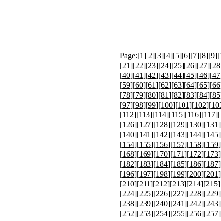
Page:[
1
][
2
][
3
][
4
][
5
][
6
][
7
][
8
][
9
][
[
21
][
22
][
23
][
24
][
25
][
26
][
27
][
28
[
40
][
41
][
42
][
43
][
44
][
45
][
46
][
47
[
59
][
60
][
61
][
62
][
63
][
64
][
65
][
66
[
78
][
79
][
80
][
81
][
82
][
83
][
84
][
85
[
97
][
98
][
99
][
100
][
101
][
102
][
10
[
112
][
113
][
114
][
115
][
116
][
117
][
[
126
][
127
][
128
][
129
][
130
][
131
]
[
140
][
141
][
142
][
143
][
144
][
145
]
[
154
][
155
][
156
][
157
][
158
][
159
]
[
168
][
169
][
170
][
171
][
172
][
173
]
[
182
][
183
][
184
][
185
][
186
][
187
]
[
196
][
197
][
198
][
199
][
200
][
201
]
[
210
][
211
][
212
][
213
][
214
][
215
]
[
224
][
225
][
226
][
227
][
228
][
229
]
[
238
][
239
][
240
][
241
][
242
][
243
]
[
252
][
253
][
254
][
255
][
256
][
257
]