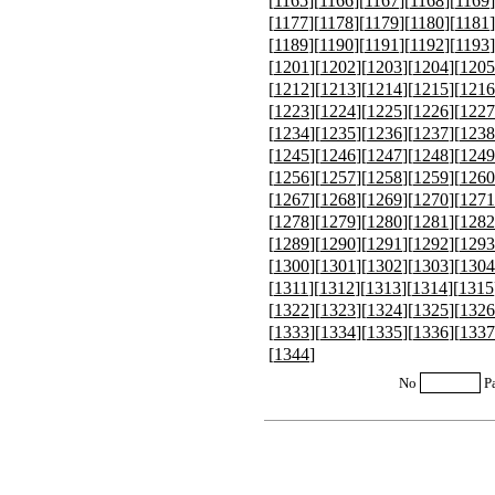
[
1165
][
1166
][
1167
][
1168
][
1169
]
[
1177
][
1178
][
1179
][
1180
][
1181
]
[
1189
][
1190
][
1191
][
1192
][
1193
]
[
1201
][
1202
][
1203
][
1204
][
1205
[
1212
][
1213
][
1214
][
1215
][
1216
[
1223
][
1224
][
1225
][
1226
][
1227
[
1234
][
1235
][
1236
][
1237
][
1238
[
1245
][
1246
][
1247
][
1248
][
1249
[
1256
][
1257
][
1258
][
1259
][
1260
[
1267
][
1268
][
1269
][
1270
][
1271
[
1278
][
1279
][
1280
][
1281
][
1282
[
1289
][
1290
][
1291
][
1292
][
1293
[
1300
][
1301
][
1302
][
1303
][
1304
[
1311
][
1312
][
1313
][
1314
][
1315
[
1322
][
1323
][
1324
][
1325
][
1326
[
1333
][
1334
][
1335
][
1336
][
1337
[
1344
]
No
P