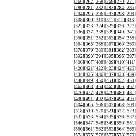
[
266
][
267
][
268
][
269
][
270
][
271
]
[
280
][
281
][
282
][
283
][
284
][
285
]
[
294
][
295
][
296
][
297
][
298
][
299
]
[
308
][
309
][
310
][
311
][
312
][
313
]
[
322
][
323
][
324
][
325
][
326
][
327
]
[
336
][
337
][
338
][
339
][
340
][
341
]
[
350
][
351
][
352
][
353
][
354
][
355
]
[
364
][
365
][
366
][
367
][
368
][
369
]
[
378
][
379
][
380
][
381
][
382
][
383
]
[
392
][
393
][
394
][
395
][
396
][
397
]
[
406
][
407
][
408
][
409
][
410
][
411
]
[
420
][
421
][
422
][
423
][
424
][
425
]
[
434
][
435
][
436
][
437
][
438
][
439
]
[
448
][
449
][
450
][
451
][
452
][
453
]
[
462
][
463
][
464
][
465
][
466
][
467
]
[
476
][
477
][
478
][
479
][
480
][
481
]
[
490
][
491
][
492
][
493
][
494
][
495
]
[
504
][
505
][
506
][
507
][
508
][
509
]
[
518
][
519
][
520
][
521
][
522
][
523
]
[
532
][
533
][
534
][
535
][
536
][
537
]
[
546
][
547
][
548
][
549
][
550
][
551
]
[
560
][
561
][
562
][
563
][
564
][
565
]
[
574
][
575
][
576
][
577
][
578
][
579
]