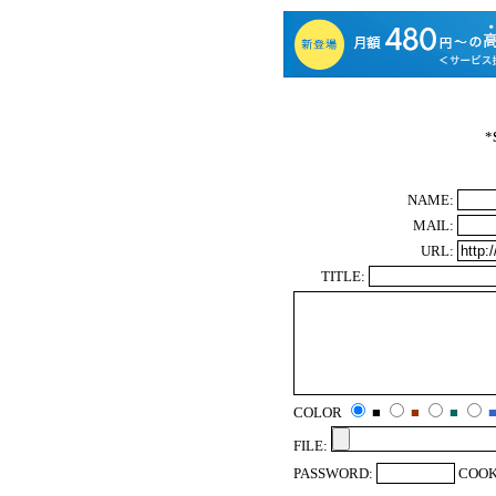
*
NAME:
MAIL:
URL:
TITLE:
COLOR
■
■
■
FILE:
PASSWORD:
COOK