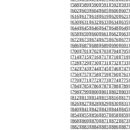
[
588
][
589
][
590
][
591
][
592
][
593
]
[
602
][
603
][
604
][
605
][
606
][
607
]
[
616
][
617
][
618
][
619
][
620
][
621
]
[
630
][
631
][
632
][
633
][
634
][
635
]
[
644
][
645
][
646
][
647
][
648
][
649
]
[
658
][
659
][
660
][
661
][
662
][
663
]
[
672
][
673
][
674
][
675
][
676
][
677
]
[
686
][
687
][
688
][
689
][
690
][
691
]
[
700
][
701
][
702
][
703
][
704
][
705
]
[
714
][
715
][
716
][
717
][
718
][
719
]
[
728
][
729
][
730
][
731
][
732
][
733
]
[
742
][
743
][
744
][
745
][
746
][
747
]
[
756
][
757
][
758
][
759
][
760
][
761
]
[
770
][
771
][
772
][
773
][
774
][
775
]
[
784
][
785
][
786
][
787
][
788
][
789
]
[
798
][
799
][
800
][
801
][
802
][
803
]
[
812
][
813
][
814
][
815
][
816
][
817
]
[
826
][
827
][
828
][
829
][
830
][
831
]
[
840
][
841
][
842
][
843
][
844
][
845
]
[
854
][
855
][
856
][
857
][
858
][
859
]
[
868
][
869
][
870
][
871
][
872
][
873
]
[
882
][
883
][
884
][
885
][
886
][
887
]