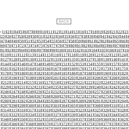
:[
1
][
2
][
3
][
4
][
5
][
6
][
7
][
8
][
9
][
10
][
11
][
12
][
13
][
14
][
15
][
16
][
17
][
18
][
19
][
20
][
21
][
22
][
23
[
25
][
26
][
27
][
28
][
29
][
30
][
31
][
32
][
33
][
34
][
35
][
36
][
37
][
38
][
39
][
40
][
41
][
42
][
43
][
44
][
[
47
][
48
][
49
][
50
][
51
][
52
][
53
][
54
][
55
][
56
][
57
][
58
][
59
][
60
][
61
][
62
][
63
][
64
][
65
][
66
][
[
69
][
70
][
71
][
72
][
73
][
74
][
75
][
76
][
77
][
78
][
79
][
80
][
81
][
82
][
83
][
84
][
85
][
86
][
87
][
88
][
[
91
][
92
][
93
][
94
][
95
][
96
][
97
][
98
][
99
][
100
][
101
][
102
][
103
][
104
][
105
][
106
][
107
][
10
9
][
110
][
111
][
112
][
113
][
114
][
115
][
116
][
117
][
118
][
119
][
120
][
121
][
122
][
123
][
124
][
6
][
127
][
128
][
129
][
130
][
131
][
132
][
133
][
134
][
135
][
136
][
137
][
138
][
139
][
140
][
141
][
3
][
144
][
145
][
146
][
147
][
148
][
149
][
150
][
151
][
152
][
153
][
154
][
155
][
156
][
157
][
158
][
0
][
161
][
162
][
163
][
164
][
165
][
166
][
167
][
168
][
169
][
170
][
171
][
172
][
173
][
174
][
175
][
7
][
178
][
179
][
180
][
181
][
182
][
183
][
184
][
185
][
186
][
187
][
188
][
189
][
190
][
191
][
192
][
4
][
195
][
196
][
197
][
198
][
199
][
200
][
201
][
202
][
203
][
204
][
205
][
206
][
207
][
208
][
209
][
1
][
212
][
213
][
214
][
215
][
216
][
217
][
218
][
219
][
220
][
221
][
222
][
223
][
224
][
225
][
226
][
8
][
229
][
230
][
231
][
232
][
233
][
234
][
235
][
236
][
237
][
238
][
239
][
240
][
241
][
242
][
243
][
5
][
246
][
247
][
248
][
249
][
250
][
251
][
252
][
253
][
254
][
255
][
256
][
257
][
258
][
259
][
260
][
2
][
263
][
264
][
265
][
266
][
267
][
268
][
269
][
270
][
271
][
272
][
273
][
274
][
275
][
276
][
277
][
9
][
280
][
281
][
282
][
283
][
284
][
285
][
286
][
287
][
288
][
289
][
290
][
291
][
292
][
293
][
294
][
6
][
297
][
298
][
299
][
300
][
301
][
302
][
303
][
304
][
305
][
306
][
307
][
308
][
309
][
310
][
311
][
3
][
314
][
315
][
316
][
317
][
318
][
319
][
320
][
321
][
322
][
323
][
324
][
325
][
326
][
327
][
328
][
0
][
331
][
332
][
333
][
334
][
335
][
336
][
337
][
338
][
339
][
340
][
341
][
342
][
343
][
344
][
345
][
7
][
348
][
349
][
350
][
351
][
352
][
353
][
354
][
355
][
356
][
357
][
358
][
359
][
360
][
361
][
362
][
4
][
365
][
366
][
367
][
368
][
369
][
370
][
371
][
372
][
373
][
374
][
375
][
376
][
377
][
378
][
379
][
1
][
382
][
383
][
384
][
385
][
386
][
387
][
388
][
389
][
390
][
391
][
392
][
393
][
394
][
395
][
396
][