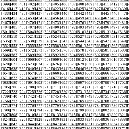
8
][
399
][
400
][
401
][
402
][
403
][
404
][
405
][
406
][
407
][
408
][
409
][
410
][
411
][
412
][
413
][
5
][
416
][
417
][
418
][
419
][
420
][
421
][
422
][
423
][
424
][
425
][
426
][
427
][
428
][
429
][
430
][
2
][
433
][
434
][
435
][
436
][
437
][
438
][
439
][
440
][
441
][
442
][
443
][
444
][
445
][
446
][
447
][
9
][
450
][
451
][
452
][
453
][
454
][
455
][
456
][
457
][
458
][
459
][
460
][
461
][
462
][
463
][
464
][
6
][
467
][
468
][
469
][
470
][
471
][
472
][
473
][
474
][
475
][
476
][
477
][
478
][
479
][
480
][
481
][
3
][
484
][
485
][
486
][
487
][
488
][
489
][
490
][
491
][
492
][
493
][
494
][
495
][
496
][
497
][
498
][
0
][
501
][
502
][
503
][
504
][
505
][
506
][
507
][
508
][
509
][
510
][
511
][
512
][
513
][
514
][
515
][
7
][
518
][
519
][
520
][
521
][
522
][
523
][
524
][
525
][
526
][
527
][
528
][
529
][
530
][
531
][
532
][
4
][
535
][
536
][
537
][
538
][
539
][
540
][
541
][
542
][
543
][
544
][
545
][
546
][
547
][
548
][
549
][
1
][
552
][
553
][
554
][
555
][
556
][
557
][
558
][
559
][
560
][
561
][
562
][
563
][
564
][
565
][
566
][
8
][
569
][
570
][
571
][
572
][
573
][
574
][
575
][
576
][
577
][
578
][
579
][
580
][
581
][
582
][
583
][
5
][
586
][
587
][
588
][
589
][
590
][
591
][
592
][
593
][
594
][
595
][
596
][
597
][
598
][
599
][
600
][
2
][
603
][
604
][
605
][
606
][
607
][
608
][
609
][
610
][
611
][
612
][
613
][
614
][
615
][
616
][
617
][
9
][
620
][
621
][
622
][
623
][
624
][
625
][
626
][
627
][
628
][
629
][
630
][
631
][
632
][
633
][
634
][
6
][
637
][
638
][
639
][
640
][
641
][
642
][
643
][
644
][
645
][
646
][
647
][
648
][
649
][
650
][
651
][
3
][
654
][
655
][
656
][
657
][
658
][
659
][
660
][
661
][
662
][
663
][
664
][
665
][
666
][
667
][
668
][
0
][
671
][
672
][
673
][
674
][
675
][
676
][
677
][
678
][
679
][
680
][
681
][
682
][
683
][
684
][
685
][
7
][
688
][
689
][
690
][
691
][
692
][
693
][
694
][
695
][
696
][
697
][
698
][
699
][
700
][
701
][
702
][
4
][
705
][
706
][
707
][
708
][
709
][
710
][
711
][
712
][
713
][
714
][
715
][
716
][
717
][
718
][
719
][
1
][
722
][
723
][
724
][
725
][
726
][
727
][
728
][
729
][
730
][
731
][
732
][
733
][
734
][
735
][
736
][
8
][
739
][
740
][
741
][
742
][
743
][
744
][
745
][
746
][
747
][
748
][
749
][
750
][
751
][
752
][
753
][
5
][
756
][
757
][
758
][
759
][
760
][
761
][
762
][
763
][
764
][
765
][
766
][
767
][
768
][
769
][
770
][
2
][
773
][
774
][
775
][
776
][
777
][
778
][
779
][
780
][
781
][
782
][
783
][
784
][
785
][
786
][
787
][
9
][
790
][
791
][
792
][
793
][
794
][
795
][
796
][
797
][
798
][
799
][
800
][
801
][
802
][
803
][
804
][
6
][
807
][
808
][
809
][
810
][
811
][
812
][
813
][
814
][
815
][
816
][
817
][
818
][
819
][
820
][
821
][
3
][
824
][
825
][
826
][
827
][
828
][
829
][
830
][
831
][
832
][
833
][
834
][
835
][
836
][
837
][
838
][
0
][
841
][
842
][
843
][
844
][
845
][
846
][
847
][
848
][
849
][
850
][
851
][
852
][
853
][
854
][
855
][
7
][
858
][
859
][
860
][
861
][
862
][
863
][
864
][
865
][
866
][
867
][
868
][
869
][
870
][
871
][
872
][