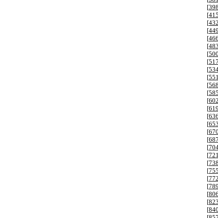
[
39
[
41
[
43
[
44
[
46
[
48
[
50
[
51
[
53
[
55
[
56
[
58
[
60
[
61
[
63
[
65
[
67
[
68
[
70
[
72
[
73
[
75
[
77
[
78
[
80
[
82
[
84
[
85