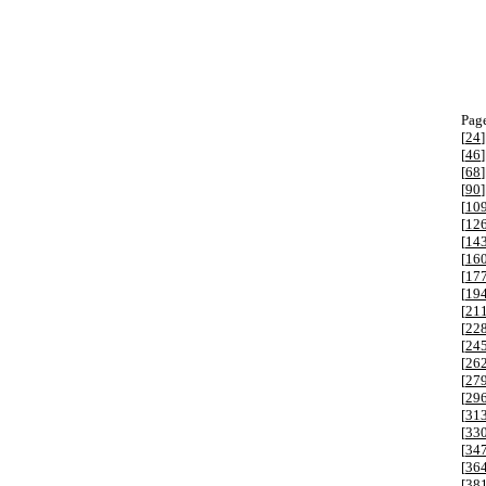
Page
[
24
]
[
46
]
[
68
]
[
90
]
[
10
[
12
[
14
[
16
[
17
[
19
[
21
[
22
[
24
[
26
[
27
[
29
[
31
[
33
[
34
[
36
[
38