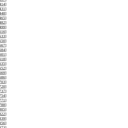
414
]
431
]
448
]
465
]
482
]
499
]
516
]
533
]
550
]
567
]
584
]
601
]
618
]
635
]
652
]
669
]
686
]
703
]
720
]
737
]
754
]
771
]
788
]
805
]
822
]
839
]
856
]
873
]