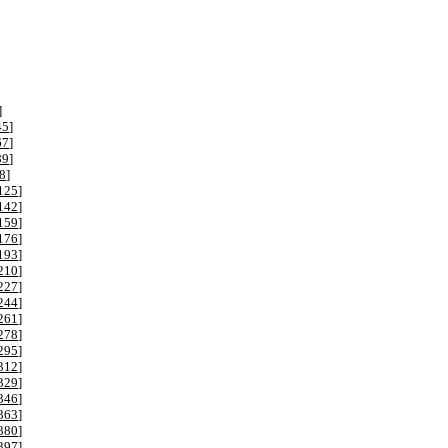
]
45
]
67
]
89
]
8
]
125
]
142
]
159
]
176
]
193
]
210
]
227
]
244
]
261
]
278
]
295
]
312
]
329
]
346
]
363
]
380
]
397
]