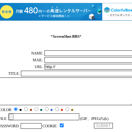
*
ScreenShot BBS
*
NAME:
MAIL:
URL:
TITLE:
COLOR
■
■
■
■
■
■
FILE:
(GIF、JPEGのみ)
PASSWORD:
COOKIE: