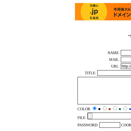
*
NAME:
MAIL:
URL:
TITLE:
COLOR
■
■
■
FILE:
PASSWORD:
COOK