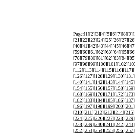
Page:[
1
][
2
][
3
][
4
][
5
][
6
][
7
][
8
][
9
][
[
21
][
22
][
23
][
24
][
25
][
26
][
27
][
28
[
40
][
41
][
42
][
43
][
44
][
45
][
46
][
47
[
59
][
60
][
61
][
62
][
63
][
64
][
65
][
66
[
78
][
79
][
80
][
81
][
82
][
83
][
84
][
85
[
97
][
98
][
99
][
100
][
101
][
102
][
10
[
112
][
113
][
114
][
115
][
116
][
117
][
[
126
][
127
][
128
][
129
][
130
][
131
]
[
140
][
141
][
142
][
143
][
144
][
145
]
[
154
][
155
][
156
][
157
][
158
][
159
]
[
168
][
169
][
170
][
171
][
172
][
173
]
[
182
][
183
][
184
][
185
][
186
][
187
]
[
196
][
197
][
198
][
199
][
200
][
201
]
[
210
][
211
][
212
][
213
][
214
][
215
]
[
224
][
225
][
226
][
227
][
228
][
229
]
[
238
][
239
][
240
][
241
][
242
][
243
]
[
252
][
253
][
254
][
255
][
256
][
257
]