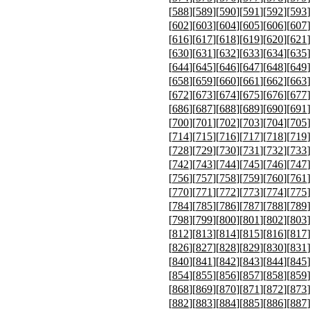
[
588
][
589
][
590
][
591
][
592
][
593
]
[
602
][
603
][
604
][
605
][
606
][
607
]
[
616
][
617
][
618
][
619
][
620
][
621
]
[
630
][
631
][
632
][
633
][
634
][
635
]
[
644
][
645
][
646
][
647
][
648
][
649
]
[
658
][
659
][
660
][
661
][
662
][
663
]
[
672
][
673
][
674
][
675
][
676
][
677
]
[
686
][
687
][
688
][
689
][
690
][
691
]
[
700
][
701
][
702
][
703
][
704
][
705
]
[
714
][
715
][
716
][
717
][
718
][
719
]
[
728
][
729
][
730
][
731
][
732
][
733
]
[
742
][
743
][
744
][
745
][
746
][
747
]
[
756
][
757
][
758
][
759
][
760
][
761
]
[
770
][
771
][
772
][
773
][
774
][
775
]
[
784
][
785
][
786
][
787
][
788
][
789
]
[
798
][
799
][
800
][
801
][
802
][
803
]
[
812
][
813
][
814
][
815
][
816
][
817
]
[
826
][
827
][
828
][
829
][
830
][
831
]
[
840
][
841
][
842
][
843
][
844
][
845
]
[
854
][
855
][
856
][
857
][
858
][
859
]
[
868
][
869
][
870
][
871
][
872
][
873
]
[
882
][
883
][
884
][
885
][
886
][
887
]