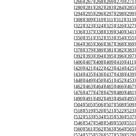
[
266
][
267
][
268
][
269
][
270
][
271
]
[
280
][
281
][
282
][
283
][
284
][
285
]
[
294
][
295
][
296
][
297
][
298
][
299
]
[
308
][
309
][
310
][
311
][
312
][
313
]
[
322
][
323
][
324
][
325
][
326
][
327
]
[
336
][
337
][
338
][
339
][
340
][
341
]
[
350
][
351
][
352
][
353
][
354
][
355
]
[
364
][
365
][
366
][
367
][
368
][
369
]
[
378
][
379
][
380
][
381
][
382
][
383
]
[
392
][
393
][
394
][
395
][
396
][
397
]
[
406
][
407
][
408
][
409
][
410
][
411
]
[
420
][
421
][
422
][
423
][
424
][
425
]
[
434
][
435
][
436
][
437
][
438
][
439
]
[
448
][
449
][
450
][
451
][
452
][
453
]
[
462
][
463
][
464
][
465
][
466
][
467
]
[
476
][
477
][
478
][
479
][
480
][
481
]
[
490
][
491
][
492
][
493
][
494
][
495
]
[
504
][
505
][
506
][
507
][
508
][
509
]
[
518
][
519
][
520
][
521
][
522
][
523
]
[
532
][
533
][
534
][
535
][
536
][
537
]
[
546
][
547
][
548
][
549
][
550
][
551
]
[
560
][
561
][
562
][
563
][
564
][
565
]
[
574
][
575
][
576
][
577
][
578
][
579
]