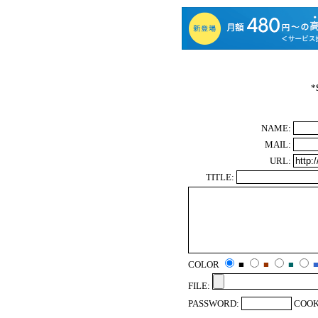
*
NAME:
MAIL:
URL:
TITLE:
COLOR
■
■
■
FILE:
PASSWORD:
COOK