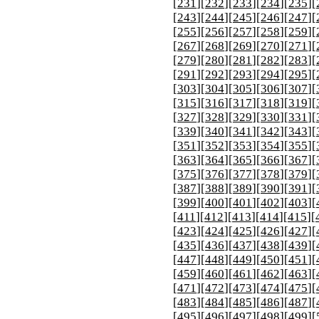
[
231
][
232
][
233
][
234
][
235
][
[
243
][
244
][
245
][
246
][
247
][
[
255
][
256
][
257
][
258
][
259
][
[
267
][
268
][
269
][
270
][
271
][
[
279
][
280
][
281
][
282
][
283
][
[
291
][
292
][
293
][
294
][
295
][
[
303
][
304
][
305
][
306
][
307
][
[
315
][
316
][
317
][
318
][
319
][
[
327
][
328
][
329
][
330
][
331
][
[
339
][
340
][
341
][
342
][
343
][
[
351
][
352
][
353
][
354
][
355
][
[
363
][
364
][
365
][
366
][
367
][
[
375
][
376
][
377
][
378
][
379
][
[
387
][
388
][
389
][
390
][
391
][
[
399
][
400
][
401
][
402
][
403
][
[
411
][
412
][
413
][
414
][
415
][
[
423
][
424
][
425
][
426
][
427
][
[
435
][
436
][
437
][
438
][
439
][
[
447
][
448
][
449
][
450
][
451
][
[
459
][
460
][
461
][
462
][
463
][
[
471
][
472
][
473
][
474
][
475
][
[
483
][
484
][
485
][
486
][
487
][
[
495
][
496
][
497
][
498
][
499
][