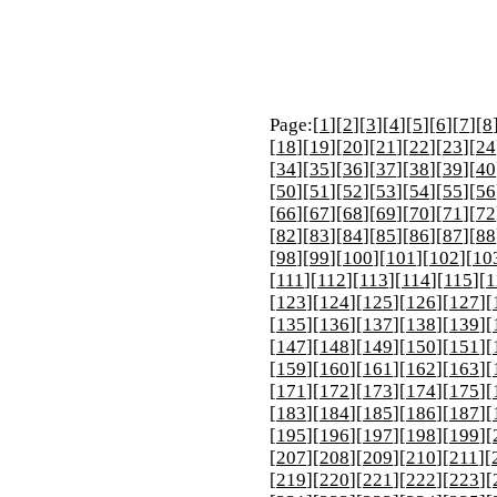
Page:[
1
][
2
][
3
][
4
][
5
][
6
][
7
][
8
[
18
][
19
][
20
][
21
][
22
][
23
][
24
[
34
][
35
][
36
][
37
][
38
][
39
][
40
[
50
][
51
][
52
][
53
][
54
][
55
][
56
[
66
][
67
][
68
][
69
][
70
][
71
][
72
[
82
][
83
][
84
][
85
][
86
][
87
][
88
[
98
][
99
][
100
][
101
][
102
][
10
[
111
][
112
][
113
][
114
][
115
][
1
[
123
][
124
][
125
][
126
][
127
][
[
135
][
136
][
137
][
138
][
139
][
[
147
][
148
][
149
][
150
][
151
][
[
159
][
160
][
161
][
162
][
163
][
[
171
][
172
][
173
][
174
][
175
][
[
183
][
184
][
185
][
186
][
187
][
[
195
][
196
][
197
][
198
][
199
][
[
207
][
208
][
209
][
210
][
211
][
[
219
][
220
][
221
][
222
][
223
][