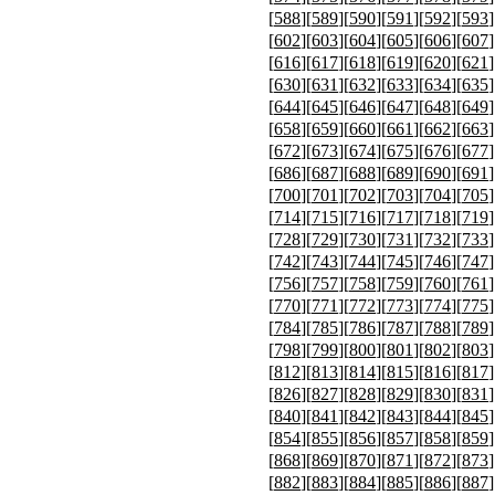
[
588
][
589
][
590
][
591
][
592
][
593
]
[
602
][
603
][
604
][
605
][
606
][
607
]
[
616
][
617
][
618
][
619
][
620
][
621
]
[
630
][
631
][
632
][
633
][
634
][
635
]
[
644
][
645
][
646
][
647
][
648
][
649
]
[
658
][
659
][
660
][
661
][
662
][
663
]
[
672
][
673
][
674
][
675
][
676
][
677
]
[
686
][
687
][
688
][
689
][
690
][
691
]
[
700
][
701
][
702
][
703
][
704
][
705
]
[
714
][
715
][
716
][
717
][
718
][
719
]
[
728
][
729
][
730
][
731
][
732
][
733
]
[
742
][
743
][
744
][
745
][
746
][
747
]
[
756
][
757
][
758
][
759
][
760
][
761
]
[
770
][
771
][
772
][
773
][
774
][
775
]
[
784
][
785
][
786
][
787
][
788
][
789
]
[
798
][
799
][
800
][
801
][
802
][
803
]
[
812
][
813
][
814
][
815
][
816
][
817
]
[
826
][
827
][
828
][
829
][
830
][
831
]
[
840
][
841
][
842
][
843
][
844
][
845
]
[
854
][
855
][
856
][
857
][
858
][
859
]
[
868
][
869
][
870
][
871
][
872
][
873
]
[
882
][
883
][
884
][
885
][
886
][
887
]