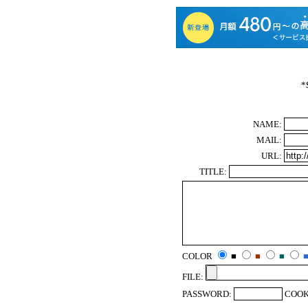
*
NAME:
MAIL:
URL:
TITLE:
COLOR
■
■
■
FILE:
PASSWORD:
COOK