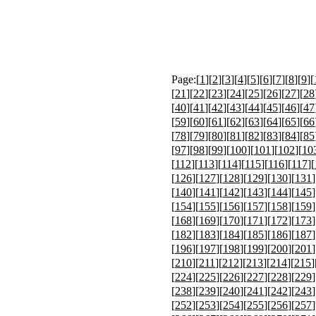
Page:[
1
][
2
][
3
][
4
][
5
][
6
][
7
][
8
][
9
][
[
21
][
22
][
23
][
24
][
25
][
26
][
27
][
28
[
40
][
41
][
42
][
43
][
44
][
45
][
46
][
47
[
59
][
60
][
61
][
62
][
63
][
64
][
65
][
66
[
78
][
79
][
80
][
81
][
82
][
83
][
84
][
85
[
97
][
98
][
99
][
100
][
101
][
102
][
10
[
112
][
113
][
114
][
115
][
116
][
117
][
[
126
][
127
][
128
][
129
][
130
][
131
]
[
140
][
141
][
142
][
143
][
144
][
145
]
[
154
][
155
][
156
][
157
][
158
][
159
]
[
168
][
169
][
170
][
171
][
172
][
173
]
[
182
][
183
][
184
][
185
][
186
][
187
]
[
196
][
197
][
198
][
199
][
200
][
201
]
[
210
][
211
][
212
][
213
][
214
][
215
]
[
224
][
225
][
226
][
227
][
228
][
229
]
[
238
][
239
][
240
][
241
][
242
][
243
]
[
252
][
253
][
254
][
255
][
256
][
257
]