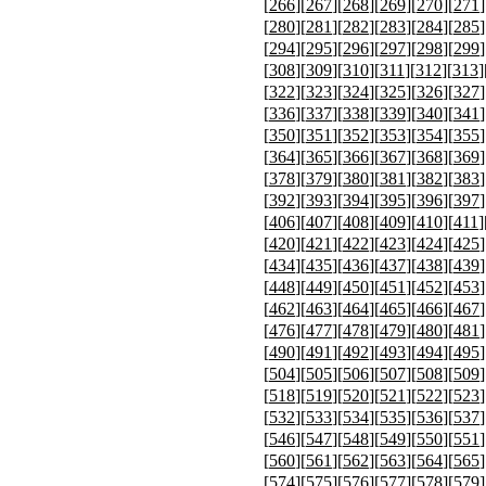
[
266
][
267
][
268
][
269
][
270
][
271
]
[
280
][
281
][
282
][
283
][
284
][
285
]
[
294
][
295
][
296
][
297
][
298
][
299
]
[
308
][
309
][
310
][
311
][
312
][
313
]
[
322
][
323
][
324
][
325
][
326
][
327
]
[
336
][
337
][
338
][
339
][
340
][
341
]
[
350
][
351
][
352
][
353
][
354
][
355
]
[
364
][
365
][
366
][
367
][
368
][
369
]
[
378
][
379
][
380
][
381
][
382
][
383
]
[
392
][
393
][
394
][
395
][
396
][
397
]
[
406
][
407
][
408
][
409
][
410
][
411
]
[
420
][
421
][
422
][
423
][
424
][
425
]
[
434
][
435
][
436
][
437
][
438
][
439
]
[
448
][
449
][
450
][
451
][
452
][
453
]
[
462
][
463
][
464
][
465
][
466
][
467
]
[
476
][
477
][
478
][
479
][
480
][
481
]
[
490
][
491
][
492
][
493
][
494
][
495
]
[
504
][
505
][
506
][
507
][
508
][
509
]
[
518
][
519
][
520
][
521
][
522
][
523
]
[
532
][
533
][
534
][
535
][
536
][
537
]
[
546
][
547
][
548
][
549
][
550
][
551
]
[
560
][
561
][
562
][
563
][
564
][
565
]
[
574
][
575
][
576
][
577
][
578
][
579
]