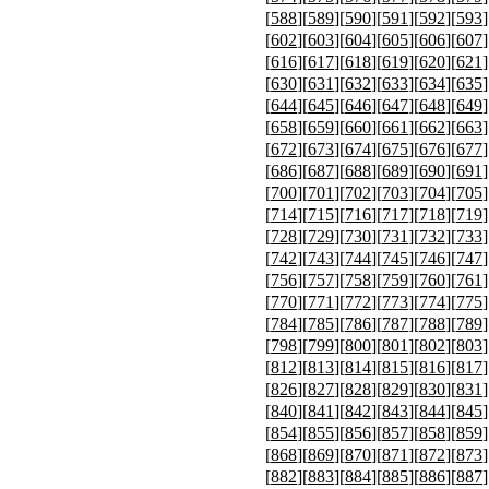
[
588
][
589
][
590
][
591
][
592
][
593
]
[
602
][
603
][
604
][
605
][
606
][
607
]
[
616
][
617
][
618
][
619
][
620
][
621
]
[
630
][
631
][
632
][
633
][
634
][
635
]
[
644
][
645
][
646
][
647
][
648
][
649
]
[
658
][
659
][
660
][
661
][
662
][
663
]
[
672
][
673
][
674
][
675
][
676
][
677
]
[
686
][
687
][
688
][
689
][
690
][
691
]
[
700
][
701
][
702
][
703
][
704
][
705
]
[
714
][
715
][
716
][
717
][
718
][
719
]
[
728
][
729
][
730
][
731
][
732
][
733
]
[
742
][
743
][
744
][
745
][
746
][
747
]
[
756
][
757
][
758
][
759
][
760
][
761
]
[
770
][
771
][
772
][
773
][
774
][
775
]
[
784
][
785
][
786
][
787
][
788
][
789
]
[
798
][
799
][
800
][
801
][
802
][
803
]
[
812
][
813
][
814
][
815
][
816
][
817
]
[
826
][
827
][
828
][
829
][
830
][
831
]
[
840
][
841
][
842
][
843
][
844
][
845
]
[
854
][
855
][
856
][
857
][
858
][
859
]
[
868
][
869
][
870
][
871
][
872
][
873
]
[
882
][
883
][
884
][
885
][
886
][
887
]