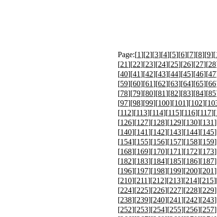
Page:[
1
][
2
][
3
][
4
][
5
][
6
][
7
][
8
][
9
][
[
21
][
22
][
23
][
24
][
25
][
26
][
27
][
28
[
40
][
41
][
42
][
43
][
44
][
45
][
46
][
47
[
59
][
60
][
61
][
62
][
63
][
64
][
65
][
66
[
78
][
79
][
80
][
81
][
82
][
83
][
84
][
85
[
97
][
98
][
99
][
100
][
101
][
102
][
10
[
112
][
113
][
114
][
115
][
116
][
117
][
[
126
][
127
][
128
][
129
][
130
][
131
]
[
140
][
141
][
142
][
143
][
144
][
145
]
[
154
][
155
][
156
][
157
][
158
][
159
]
[
168
][
169
][
170
][
171
][
172
][
173
]
[
182
][
183
][
184
][
185
][
186
][
187
]
[
196
][
197
][
198
][
199
][
200
][
201
]
[
210
][
211
][
212
][
213
][
214
][
215
]
[
224
][
225
][
226
][
227
][
228
][
229
]
[
238
][
239
][
240
][
241
][
242
][
243
]
[
252
][
253
][
254
][
255
][
256
][
257
]