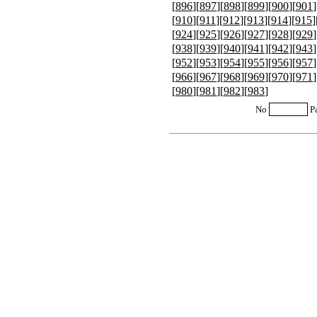
[
896
][
897
][
898
][
899
][
900
][
901
]
[
910
][
911
][
912
][
913
][
914
][
915
]
[
924
][
925
][
926
][
927
][
928
][
929
]
[
938
][
939
][
940
][
941
][
942
][
943
]
[
952
][
953
][
954
][
955
][
956
][
957
]
[
966
][
967
][
968
][
969
][
970
][
971
]
[
980
][
981
][
982
][
983
]
No
P