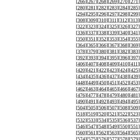
[
266
][
267
][
268
][
269
][
270
][
271
]
[
280
][
281
][
282
][
283
][
284
][
285
]
[
294
][
295
][
296
][
297
][
298
][
299
]
[
308
][
309
][
310
][
311
][
312
][
313
]
[
322
][
323
][
324
][
325
][
326
][
327
]
[
336
][
337
][
338
][
339
][
340
][
341
]
[
350
][
351
][
352
][
353
][
354
][
355
]
[
364
][
365
][
366
][
367
][
368
][
369
]
[
378
][
379
][
380
][
381
][
382
][
383
]
[
392
][
393
][
394
][
395
][
396
][
397
]
[
406
][
407
][
408
][
409
][
410
][
411
]
[
420
][
421
][
422
][
423
][
424
][
425
]
[
434
][
435
][
436
][
437
][
438
][
439
]
[
448
][
449
][
450
][
451
][
452
][
453
]
[
462
][
463
][
464
][
465
][
466
][
467
]
[
476
][
477
][
478
][
479
][
480
][
481
]
[
490
][
491
][
492
][
493
][
494
][
495
]
[
504
][
505
][
506
][
507
][
508
][
509
]
[
518
][
519
][
520
][
521
][
522
][
523
]
[
532
][
533
][
534
][
535
][
536
][
537
]
[
546
][
547
][
548
][
549
][
550
][
551
]
[
560
][
561
][
562
][
563
][
564
][
565
]
[
574
][
575
][
576
][
577
][
578
][
579
]