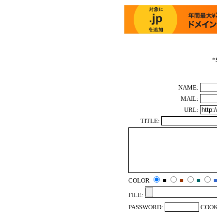
*
NAME:
MAIL:
URL:
TITLE:
COLOR
■
■
■
FILE:
PASSWORD:
COOK